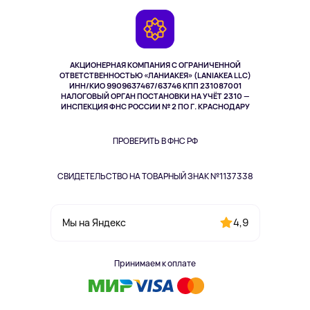
Игровые консоли
Гарантия
Камеры
Возврат
TV и мультимедиа
Музыка и звук
АКЦИОНЕРНАЯ КОМПАНИЯ С ОГРАНИЧЕННОЙ
Спорт
ОТВЕТСТВЕННОСТЬЮ «ЛАНИАКЕЯ» (LANIAKEA LLC)
ИНН/КИО 9909637467/63746 КПП 231087001
Здоровье
НАЛОГОВЫЙ ОРГАН ПОСТАНОВКИ НА УЧЁТ 2310 —
Здоровье питомцев
ИНСПЕКЦИЯ ФНС РОССИИ № 2 ПО Г. КРАСНОДАРУ
Книги
Одежда и аксессуары
ПРОВЕРИТЬ В ФНС РФ
СВИДЕТЕЛЬСТВО НА ТОВАРНЫЙ ЗНАК №1137338
4,9
Мы на Яндекс
Принимаем к оплате