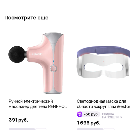
Посмотрите еще
Ручной электрический
Светодиодная маска для
массажер для тела RENPHO
области вокруг глаз iResto
Mini Gun, розовый
Illumina LED Eye Mask
-50 руб.
СКИДКА
НА ПОШЛИНУ
391 руб.
1 696 руб.