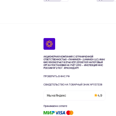
АКЦИОНЕРНАЯ КОМПАНИЯ С ОГРАНИЧЕННОЙ
ОТВЕТСТВЕННОСТЬЮ «ЛАНИАКЕЯ» (LANIAKEA LLC)
ИНН/
КИО 9909637467/63746 КПП 231087001
НАЛОГОВЫЙ
ОРГАН ПОСТАНОВКИ НА УЧЁТ 2310 — ИНСПЕКЦИЯ ФНС
РОССИИ № 2 ПО Г. КРАСНОДАРУ
ПРОВЕРИТЬ В ФНС РФ
СВИДЕТЕЛЬСТВО НА ТОВАРНЫЙ ЗНАК №1137338
Мы на Яндекс
4,9
Принимаем к оплате