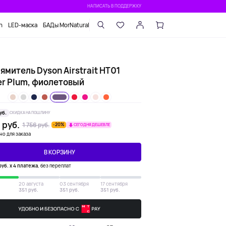
НАПИСАТЬ В ПОДДЕРЖКУ
n
LED-маска
БАДы MorNatural
митель Dyson Airstrait HT01
er Plum, фиолетовый
уб.
СКИДКА НА ПОШЛИНУ
 руб.
1 756 руб.
-20%
СЕГОДНЯ ДЕШЕВЛЕ
но для заказа
В КОРЗИНУ
руб. х 4 платежа
, без переплат
20 августа
03 сентября
17 сентября
351 руб.
351 руб.
351 руб.