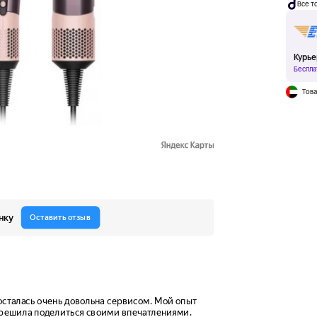
Все т
Курье
Беспла
Това