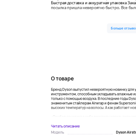
О товаре
Бренд Dyson выпустил невероятную новинку для ух
инструментом, способным укладывать влажные ил
только с помощью воздуха. В последние годы Dys
знаменитым стайлерам Airwrap и фенам Superson
высоких температур на волосы. А как работает новы
«Прибор сочетает в себе простоту использования,
Читать описание
Dyson Airst
Модель