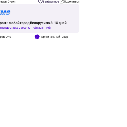
овары Dyson
В избранное
Поделиться
ром в любой город Беларуси за 8-10 дней
тная доставка с абсолютной гарантией
р из ОАЭ
Оригинальный товар