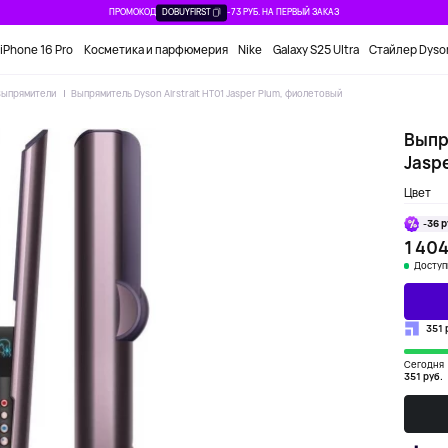
ПРОМОКОД
DOBUYFIRST
-73 РУБ. НА ПЕРВЫЙ ЗАКАЗ
iPhone 16 Pro
Косметика и парфюмерия
Nike
Galaxy S25 Ultra
Стайлер Dyso
Выпрямители
Выпрямитель Dyson Airstrait HT01 Jasper Plum, фиолетовый
Выпря
Jasp
Цвет
-36 р
1 404
Доступ
351 
Сегодня
351 руб.