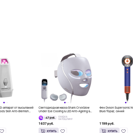
D-аппарат от высыпаний
Светодиодная маска Shark CryoGlow
Фен Dyson Supersonic Nu
ody Skin Anti-Blemish
Under Eye Cooling & LED Anti-Ageing &
Blue/Topaz, синий
Blemish Repair Mask (модель FW312),
СКИДКА
-47 руб.
серая
НА ПОШЛИНУ
1 637 руб.
1 199 руб.
КУПИТЬ
КУПИТЬ