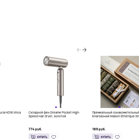
ral HD16 Vinca
Складной фен Dreame Pocket High-
Премиальный ознакомительный
Speed Hair Dryer, золотой
благовоний Maison Éthérique S
Discovery Set (6 скруток и Пало
774 руб.
189 руб.
КУПИТЬ
КУПИТЬ