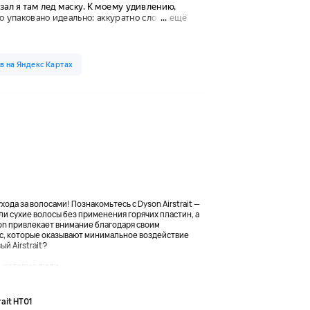
ода за волосами! Познакомьтесь с Dyson Airstrait —
и сухие волосы без применения горячих пластин, а
on привлекает внимание благодаря своим
ic, которые оказывают минимальное воздействие
й Airstrait?
 которую люди...
rait HT01