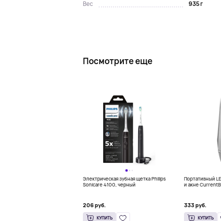
935 г
Вес
Посмотрите еще
Электрическая зубная щетка Philips
Портативный LE
Sonicare 4100, черный
и акне CurrentB
LED Pen
206 руб.
333 руб.
КУПИТЬ
КУПИТЬ