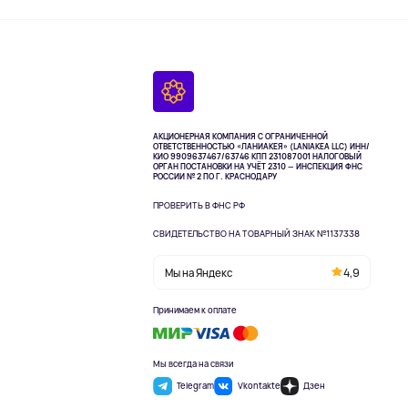
АКЦИОНЕРНАЯ КОМПАНИЯ С ОГРАНИЧЕННОЙ
ОТВЕТСТВЕННОСТЬЮ «ЛАНИАКЕЯ» (LANIAKEA LLC)
ИНН/
КИО 9909637467/63746 КПП 231087001
НАЛОГОВЫЙ
ОРГАН ПОСТАНОВКИ НА УЧЁТ 2310 — ИНСПЕКЦИЯ ФНС
РОССИИ № 2 ПО Г. КРАСНОДАРУ
ПРОВЕРИТЬ В ФНС РФ
СВИДЕТЕЛЬСТВО НА ТОВАРНЫЙ ЗНАК №1137338
Мы на Яндекс
4,9
Принимаем к оплате
Мы всегда на связи
Telegram
Vkontakte
Дзен