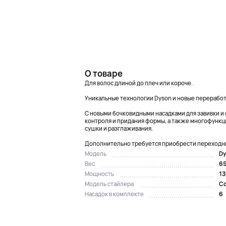
О товаре
Для волос длиной до плеч или короче.
Уникальные технологии Dyson и новые переработ
С новыми бочковидными насадками для завивки и 
контроля и придания формы, а также многофункц
сушки и разглаживания.
Дополнительно требуется приобрести переходник
Dy
Модель
65
Вес
13
Мощность
Co
Модель стайлера
6
Насадок в комплекте