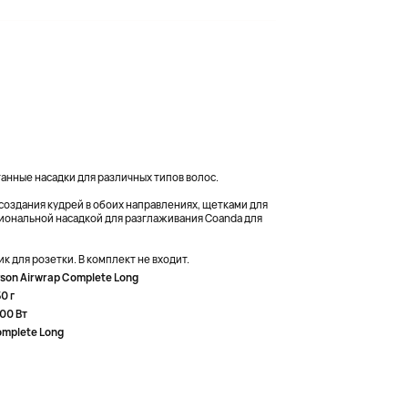
анные насадки для различных типов волос.
создания кудрей в обоих направлениях, щетками для
иональной насадкой для разглаживания Coanda для
 для розетки. В комплект не входит.
son Airwrap Complete Long
0 г
00 Вт
mplete Long