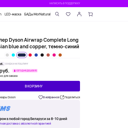
НАПИСАТЬ В ПОДДЕРЖКУ
n
LED-маска
БАДы MorNatural
лер Dyson Airwrap Complete Long
ian blue and copper, темно-синий
уб.
СКИДКА НА ПОШЛИНУ
 руб.
СЕГОДНЯ ДЕШЕВЛЕ
но для заказа
В КОРЗИНУ
овары Dyson
В избранное
Поделиться
ром в любой город Беларуси за 8-10 дней
тная доставка с абсолютной гарантией