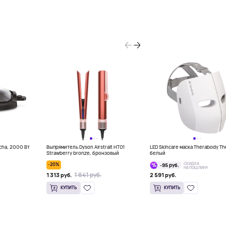
ncha, 2000 Вт
Выпрямитель Dyson Airstrait HT01
LED Skincare маска Therabody Th
Strawberry bronze, бронзовый
белый
СКИДКА
-20%
-95 руб.
НА ПОШЛИНУ
1 641 руб.
1 313 руб.
2 591 руб.
КУПИТЬ
КУПИТЬ