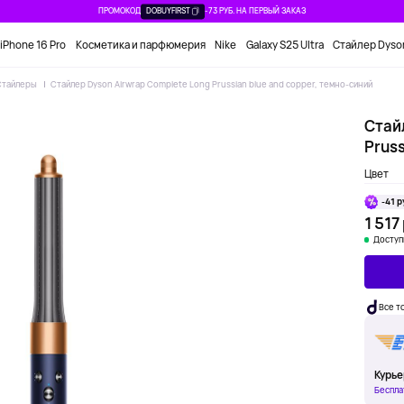
ПРОМОКОД
DOBUYFIRST
-73 РУБ. НА ПЕРВЫЙ ЗАКАЗ
iPhone 16 Pro
Косметика и парфюмерия
Nike
Galaxy S25 Ultra
Стайлер Dyso
Стайлеры
Стайлер Dyson Airwrap Complete Long Prussian blue and copper, темно-синий
Стай
Pruss
Цвет
-41 р
1 517
Доступ
Все т
Курье
Беспла