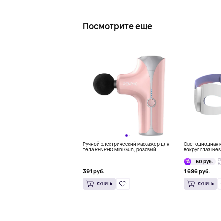
Посмотрите еще
Ручной электрический массажер для
Светодиодная м
тела RENPHO Mini Gun, розовый
вокруг глаз iRes
Mask
С
-50 руб.
Н
391 руб.
1 696 руб.
КУПИТЬ
КУПИТЬ