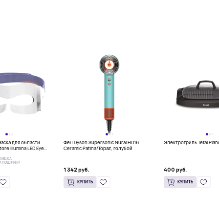
аска для области
Фен Dyson Supersonic Nural HD16
Электрогриль Tefal Pla
tore Illumina LED Eye
Ceramic Patina/Topaz, голубой
КИДКА
А ПОШЛИНУ
1 342 руб.
400 руб.
КУПИТЬ
КУПИТЬ