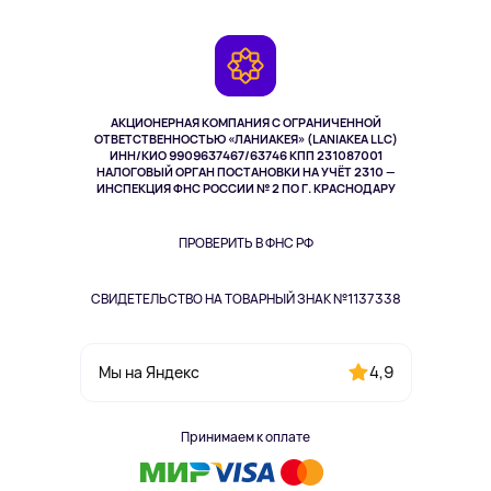
Доставка
Контакты
Игровые консоли
Гарантия
Камеры
Возврат
TV и мультимедиа
Музыка и звук
АКЦИОНЕРНАЯ КОМПАНИЯ С ОГРАНИЧЕННОЙ
Спорт
ОТВЕТСТВЕННОСТЬЮ «ЛАНИАКЕЯ» (LANIAKEA LLC)
ИНН/КИО 9909637467/63746 КПП 231087001
Здоровье
НАЛОГОВЫЙ ОРГАН ПОСТАНОВКИ НА УЧЁТ 2310 —
Здоровье питомцев
ИНСПЕКЦИЯ ФНС РОССИИ № 2 ПО Г. КРАСНОДАРУ
Книги
Одежда и аксессуары
ПРОВЕРИТЬ В ФНС РФ
СВИДЕТЕЛЬСТВО НА ТОВАРНЫЙ ЗНАК №1137338
4,9
Мы на Яндекс
Принимаем к оплате