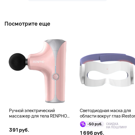
Посмотрите еще
Ручной электрический
Светодиодная маска для
массажер для тела RENPHO
области вокруг глаз iResto
Mini Gun, розовый
Illumina LED Eye Mask
-50 руб.
СКИДКА
НА ПОШЛИНУ
391 руб.
1 696 руб.