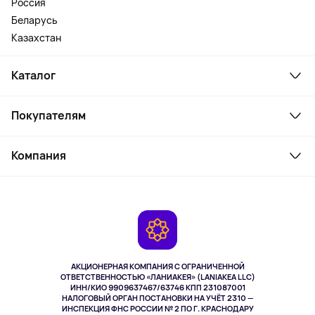
Россия
Беларусь
Казахстан
Каталог
Смартфоны и гаджеты
Покупателям
Ноутбуки, мониторы, VR
Товары для дома
Служба поддержки
Косметика и уход
Компания
Как заказать
Активный отдых
Оплата
О сервисе
Планшеты
Доставка
Контакты
Игровые консоли
Гарантия
Камеры
Возврат
TV и мультимедиа
Музыка и звук
АКЦИОНЕРНАЯ КОМПАНИЯ С ОГРАНИЧЕННОЙ
Спорт
ОТВЕТСТВЕННОСТЬЮ «ЛАНИАКЕЯ» (LANIAKEA LLC)
ИНН/КИО 9909637467/63746 КПП 231087001
Здоровье
НАЛОГОВЫЙ ОРГАН ПОСТАНОВКИ НА УЧЁТ 2310 —
Здоровье питомцев
ИНСПЕКЦИЯ ФНС РОССИИ № 2 ПО Г. КРАСНОДАРУ