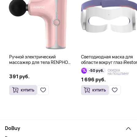
Ручной электрический
Светодиодная маска для
массажер для тела RENPHO
области вокруг глаз iResto
Mini Gun, розовый
Illumina LED Eye Mask
-50 руб.
СКИДКА
НА ПОШЛИНУ
391 руб.
1 696 руб.
КУПИТЬ
КУПИТЬ
DoBuy