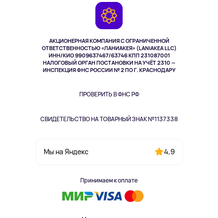
Гарантия
Камеры
Возврат
TV и мультимедиа
Музыка и звук
АКЦИОНЕРНАЯ КОМПАНИЯ С ОГРАНИЧЕННОЙ
Спорт
ОТВЕТСТВЕННОСТЬЮ «ЛАНИАКЕЯ» (LANIAKEA LLC)
ИНН/КИО 9909637467/63746 КПП 231087001
Здоровье
НАЛОГОВЫЙ ОРГАН ПОСТАНОВКИ НА УЧЁТ 2310 —
Здоровье питомцев
ИНСПЕКЦИЯ ФНС РОССИИ № 2 ПО Г. КРАСНОДАРУ
Книги
Одежда и аксессуары
ПРОВЕРИТЬ В ФНС РФ
СВИДЕТЕЛЬСТВО НА ТОВАРНЫЙ ЗНАК №1137338
4,9
Мы на Яндекс
Принимаем к оплате