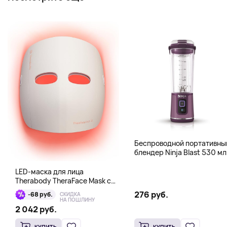
Беспроводной портативны
блендер Ninja Blast 530 мл
BC151MEPR, фиолетовый
LED-маска для лица
Therabody TheraFace Mask с
вибромассажем (Red, Blue,
276 руб.
-68 руб.
СКИДКА
Infrared Light), белый
НА ПОШЛИНУ
2 042 руб.
КУПИТЬ
КУПИТЬ