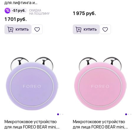
для лифтинга и
тонизирования кожи лица
-51 руб.
СКИДКА
1 975 руб.
FOREO BEAR 2, фуксия
НА ПОШЛИНУ
1 701 руб.
КУПИТЬ
КУПИТЬ
Микротоковое устройство
Микротоковое устройство
для лица FOREO BEAR mini,
для лица FOREO BEAR mini,