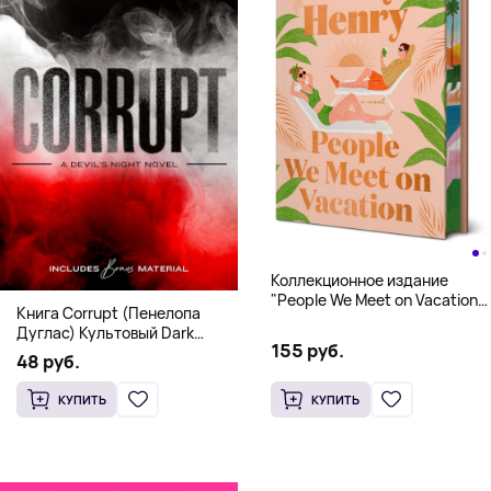
Коллекционное издание
"People We Meet on Vacation"
Книга Corrupt (Пенелопа
(Эмили Генри) Deluxe
Дуглас) Культовый Dark
Hardcover
155 руб.
Romance бестселлер (18+)
48 руб.
КУПИТЬ
КУПИТЬ