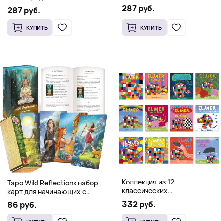
of a Genealogy of
Occidental Constellation of
287 руб.
Postmetaphysical Thinking
287 руб.
Faith and Knowledge
(Твердый переплет)
(Твердый переплет)
КУПИТЬ
КУПИТЬ
Коллекция из 12
Таро Wild Reflections набор
классических
карт для начинающих с
иллюстрированных книг об
книгой (78 карт, золочёные
332 руб.
86 руб.
Элмере от Дэвида Макки
края)