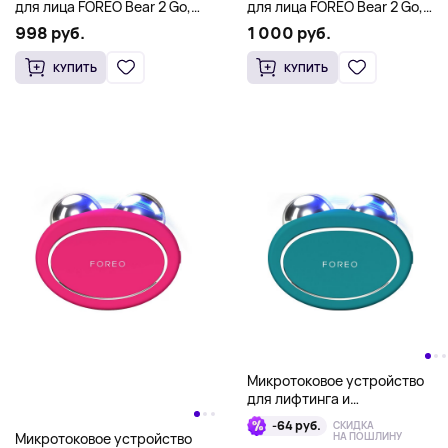
для лица FOREO Bear 2 Go,
для лица FOREO Bear 2 Go,
лавандовый
зеленый
998 руб.
1 000 руб.
КУПИТЬ
КУПИТЬ
Микротоковое устройство
для лифтинга и
тонизирования кожи лица
-64 руб.
СКИДКА
FOREO BEAR 2, зеленый
НА ПОШЛИНУ
Микротоковое устройство