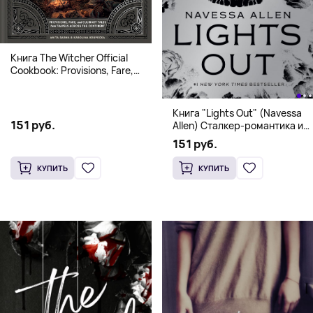
Книга The Witcher Official
Cookbook: Provisions, Fare,
and Culinary Tales from Travels
Across the Continent
Книга "Lights Out" (Navessa
151 руб.
Allen) Сталкер-романтика и
человек в маске (18+)
151 руб.
КУПИТЬ
КУПИТЬ