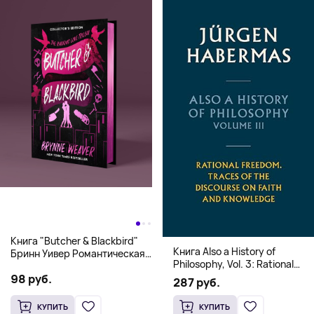
Книга "Butcher & Blackbird"
Книга Also a History of
Бринн Уивер Романтическая
Philosophy, Vol. 3: Rational
комедия о серийных убийцах
Freedom. Traces of the
98 руб.
(18+)
287 руб.
Discourse on Faith and
Knowledge (Твердый
КУПИТЬ
КУПИТЬ