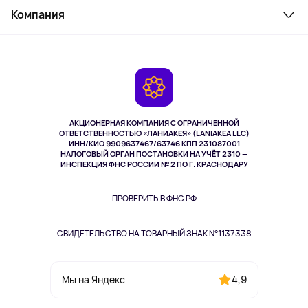
Косметика и уход
Компания
Как заказать
Активный отдых
Оплата
О сервисе
Планшеты
Доставка
Контакты
Игровые консоли
Гарантия
Камеры
Возврат
TV и мультимедиа
Музыка и звук
АКЦИОНЕРНАЯ КОМПАНИЯ С ОГРАНИЧЕННОЙ
Спорт
ОТВЕТСТВЕННОСТЬЮ «ЛАНИАКЕЯ» (LANIAKEA LLC)
ИНН/КИО 9909637467/63746 КПП 231087001
Здоровье
НАЛОГОВЫЙ ОРГАН ПОСТАНОВКИ НА УЧЁТ 2310 —
Здоровье питомцев
ИНСПЕКЦИЯ ФНС РОССИИ № 2 ПО Г. КРАСНОДАРУ
Книги
Одежда и аксессуары
ПРОВЕРИТЬ В ФНС РФ
СВИДЕТЕЛЬСТВО НА ТОВАРНЫЙ ЗНАК №1137338
4,9
Мы на Яндекс