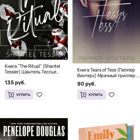
Книга "The Ritual" (Shantel
Книга Tears of Tess (Пеппер
Tessier) Шантель Тессье
Винтерс) Мрачный триллер о
Экстремальный дарк-
выживании и страсти (18+)
135 руб.
романс бестселлер (18+)
90 руб.
КУПИТЬ
КУПИТЬ