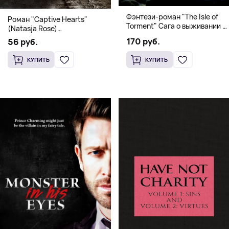
Фэнтези-роман "The Isle of
Роман "Captive Hearts"
Torment" Сага о выживании и
(Natasja Rose)
магии
Романтическое фэнтези
170 руб.
56 руб.
КУПИТЬ
КУПИТЬ