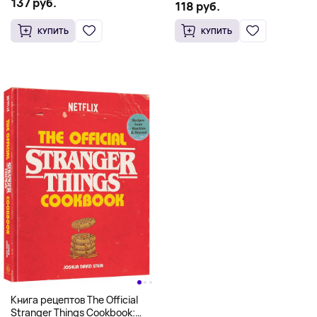
Pizza Cookbook (На
137 руб.
Scooby Snacks), Твердый
118 руб.
английском)
переплет
КУПИТЬ
КУПИТЬ
Книга рецептов The Official
Stranger Things Cookbook: