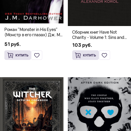
Роман "Monster in His Eyes"
Сборник книг Have Not
(Монстр в его глазах) Дж. М.
Charity - Volume 1: Sins and
Дарховер | Mafia Romance
Volume 2: Virtues
51 руб.
103 руб.
18+
КУПИТЬ
КУПИТЬ