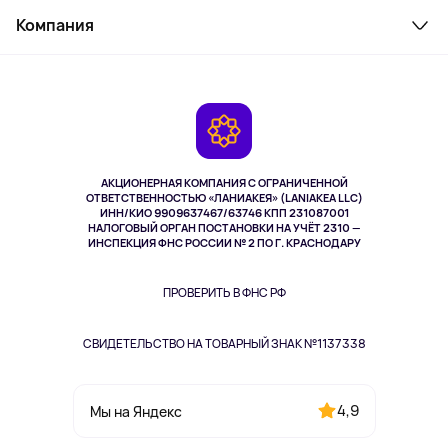
Служба поддержки
Косметика и уход
Компания
Как заказать
Активный отдых
Оплата
О сервисе
Планшеты
Доставка
Контакты
Игровые консоли
Гарантия
Камеры
Возврат
TV и мультимедиа
Музыка и звук
АКЦИОНЕРНАЯ КОМПАНИЯ С ОГРАНИЧЕННОЙ
Спорт
ОТВЕТСТВЕННОСТЬЮ «ЛАНИАКЕЯ» (LANIAKEA LLC)
ИНН/КИО 9909637467/63746 КПП 231087001
Здоровье
НАЛОГОВЫЙ ОРГАН ПОСТАНОВКИ НА УЧЁТ 2310 —
Здоровье питомцев
ИНСПЕКЦИЯ ФНС РОССИИ № 2 ПО Г. КРАСНОДАРУ
Книги
Одежда и аксессуары
ПРОВЕРИТЬ В ФНС РФ
СВИДЕТЕЛЬСТВО НА ТОВАРНЫЙ ЗНАК №1137338
4,9
Мы на Яндекс