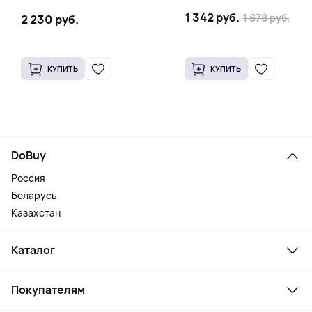
1 342 руб.
1 678 руб.
2 230 руб.
КУПИТЬ
КУПИТЬ
DoBuy
Россия
Беларусь
Казахстан
Каталог
Смартфоны и гаджеты
Покупателям
Ноутбуки, мониторы, VR
Товары для дома