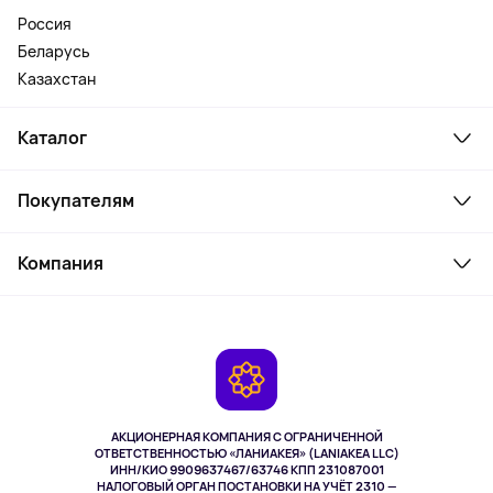
Россия
Беларусь
Казахстан
Каталог
Смартфоны и гаджеты
Покупателям
Ноутбуки, мониторы, VR
Товары для дома
Служба поддержки
Косметика и уход
Компания
Как заказать
Активный отдых
Оплата
О сервисе
Планшеты
Доставка
Контакты
Игровые консоли
Гарантия
Камеры
Возврат
TV и мультимедиа
Музыка и звук
АКЦИОНЕРНАЯ КОМПАНИЯ С ОГРАНИЧЕННОЙ
Спорт
ОТВЕТСТВЕННОСТЬЮ «ЛАНИАКЕЯ» (LANIAKEA LLC)
ИНН/КИО 9909637467/63746 КПП 231087001
Здоровье
НАЛОГОВЫЙ ОРГАН ПОСТАНОВКИ НА УЧЁТ 2310 —