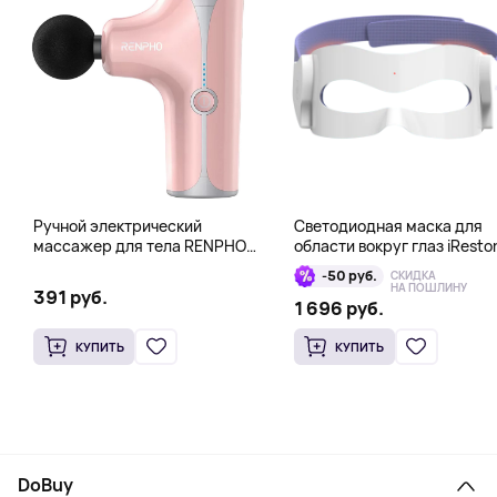
Ручной электрический
Светодиодная маска для
массажер для тела RENPHO
области вокруг глаз iResto
Mini Gun, розовый
Illumina LED Eye Mask
-50 руб.
СКИДКА
НА ПОШЛИНУ
391 руб.
1 696 руб.
КУПИТЬ
КУПИТЬ
DoBuy