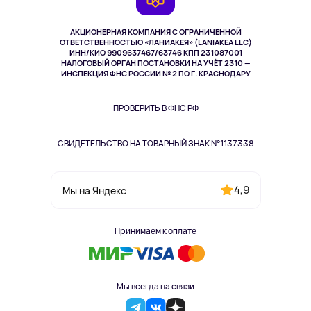
TV и мультимедиа
Музыка и звук
АКЦИОНЕРНАЯ КОМПАНИЯ С ОГРАНИЧЕННОЙ
Спорт
ОТВЕТСТВЕННОСТЬЮ «ЛАНИАКЕЯ» (LANIAKEA LLC)
ИНН/КИО 9909637467/63746 КПП 231087001
Здоровье
НАЛОГОВЫЙ ОРГАН ПОСТАНОВКИ НА УЧЁТ 2310 —
Здоровье питомцев
ИНСПЕКЦИЯ ФНС РОССИИ № 2 ПО Г. КРАСНОДАРУ
Книги
Одежда и аксессуары
ПРОВЕРИТЬ В ФНС РФ
СВИДЕТЕЛЬСТВО НА ТОВАРНЫЙ ЗНАК №1137338
4,9
Мы на Яндекс
Принимаем к оплате
Мы всегда на связи