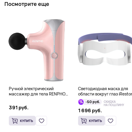
Посмотрите еще
Ручной электрический
Светодиодная маска для
массажер для тела RENPHO
области вокруг глаз iResto
Mini Gun, розовый
Illumina LED Eye Mask
-50 руб.
СКИДКА
НА ПОШЛИНУ
391 руб.
1 696 руб.
КУПИТЬ
КУПИТЬ