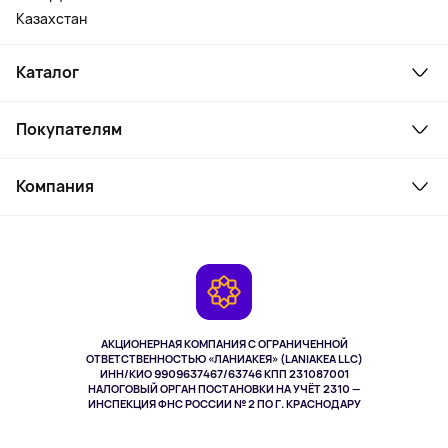
Казахстан
Каталог
Смартфоны и гаджеты
Покупателям
Ноутбуки, мониторы, VR
Товары для дома
Служба поддержки
Косметика и уход
Компания
Как заказать
Активный отдых
Оплата
О сервисе
Планшеты
Доставка
Контакты
Игровые консоли
Гарантия
Камеры
Возврат
TV и мультимедиа
Музыка и звук
АКЦИОНЕРНАЯ КОМПАНИЯ С ОГРАНИЧЕННОЙ
Спорт
ОТВЕТСТВЕННОСТЬЮ «ЛАНИАКЕЯ» (LANIAKEA LLC)
ИНН/КИО 9909637467/63746 КПП 231087001
Здоровье
НАЛОГОВЫЙ ОРГАН ПОСТАНОВКИ НА УЧЁТ 2310 —
Здоровье питомцев
ИНСПЕКЦИЯ ФНС РОССИИ № 2 ПО Г. КРАСНОДАРУ
Книги