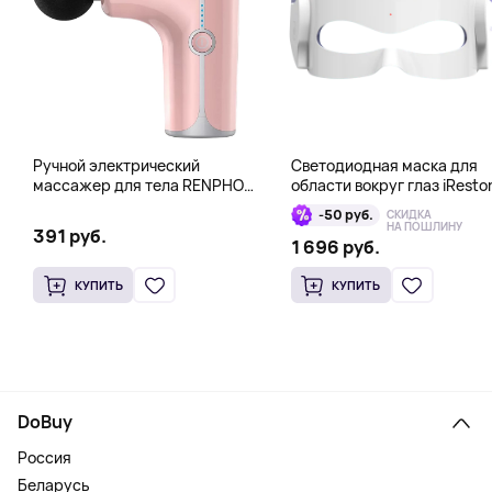
Ручной электрический
Светодиодная маска для
массажер для тела RENPHO
области вокруг глаз iResto
Mini Gun, розовый
Illumina LED Eye Mask
-50 руб.
СКИДКА
НА ПОШЛИНУ
391 руб.
1 696 руб.
КУПИТЬ
КУПИТЬ
DoBuy
Россия
Беларусь