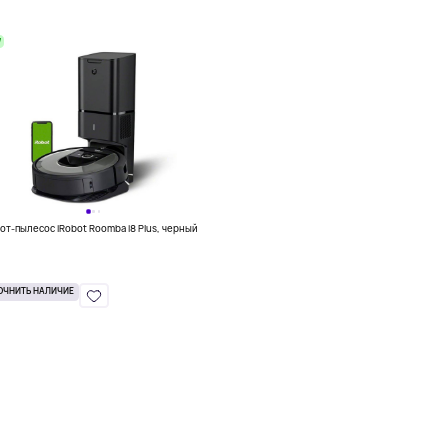
W
Робот-пылесос iRobot Roomba i8 Plus, черный
ОЧНИТЬ НАЛИЧИЕ