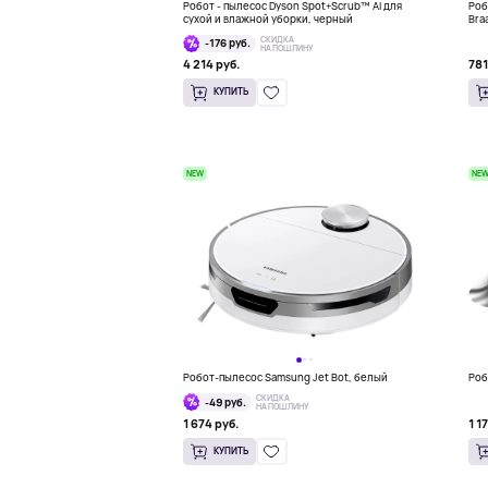
Робот - пылесос Dyson Spot+Scrub™ Ai для
Роб
сухой и влажной уборки, черный
Bra
СКИДКА
-176 руб.
НА ПОШЛИНУ
4 214 руб.
781
КУПИТЬ
NEW
NE
Робот-пылесос Samsung Jet Bot, белый
Роб
СКИДКА
-49 руб.
НА ПОШЛИНУ
1 674 руб.
1 1
КУПИТЬ