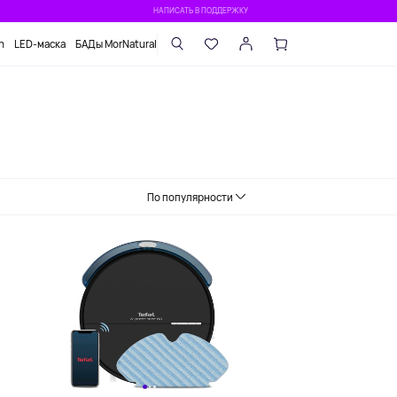
НАПИСАТЬ В ПОДДЕРЖКУ
n
LED-маска
БАДы MorNatural
По популярности