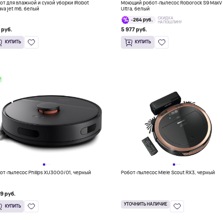
от для влажной и сухой уборки iRobot
Моющий робот-пылесос Roborock S9 MaxV
ava jet m6, белый
Ultra, белый
СКИДКА
-264 руб.
НА ПОШЛИНУ
 руб.
5 977 руб.
КУПИТЬ
КУПИТЬ
W
от-пылесос Philips XU3000/01, черный
Робот-пылесос Miele Scout RX3, черный
79 руб.
УТОЧНИТЬ НАЛИЧИЕ
КУПИТЬ