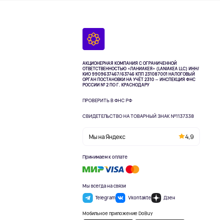
АКЦИОНЕРНАЯ КОМПАНИЯ С ОГРАНИЧЕННОЙ
ОТВЕТСТВЕННОСТЬЮ «ЛАНИАКЕЯ» (LANIAKEA LLC)
ИНН/
КИО 9909637467/63746 КПП 231087001
НАЛОГОВЫЙ
ОРГАН ПОСТАНОВКИ НА УЧЁТ 2310 — ИНСПЕКЦИЯ ФНС
РОССИИ № 2 ПО Г. КРАСНОДАРУ
ПРОВЕРИТЬ В ФНС РФ
СВИДЕТЕЛЬСТВО НА ТОВАРНЫЙ ЗНАК №1137338
Мы на Яндекс
4,9
Принимаем к оплате
Мы всегда на связи
Telegram
Vkontakte
Дзен
Мобильное приложение DoBuy