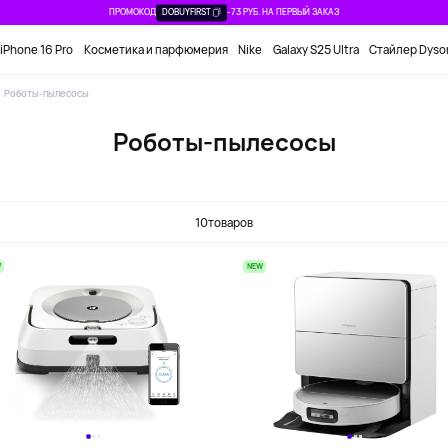
ПРОМОКОД
DOBUYFIRST
-73 РУБ. НА ПЕРВЫЙ ЗАКАЗ
iPhone 16 Pro
Косметика и парфюмерия
Nike
Galaxy S25 Ultra
Стайлер Dyso
Роботы-пылесосы
Роботы-пылесосы
10
товаров
W
NEW