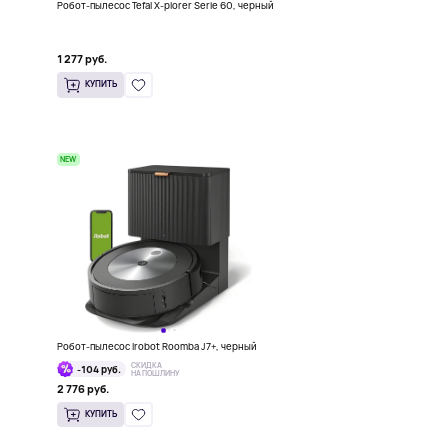
Робот-пылесос Tefal X-plorer Serie 60, черный
1 277 руб.
КУПИТЬ
NEW
Робот-пылесос Irobot Roomba J7+, черный
СКИДКА
-104 руб.
НА ПОШЛИНУ
2 776 руб.
КУПИТЬ