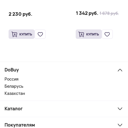
1 342 руб.
1 678 руб.
2 230 руб.
КУПИТЬ
КУПИТЬ
DoBuy
Россия
Беларусь
Казахстан
Каталог
Смартфоны и гаджеты
Покупателям
Ноутбуки, мониторы, VR