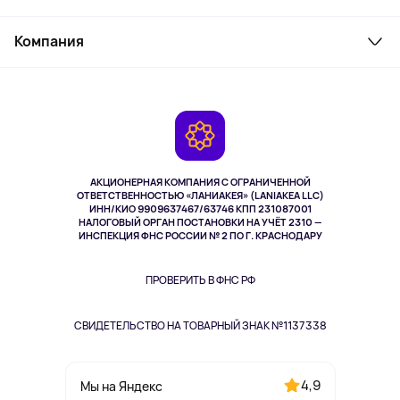
Товары для дома
Служба поддержки
Косметика и уход
Компания
Как заказать
Активный отдых
Оплата
О сервисе
Планшеты
Доставка
Контакты
Игровые консоли
Гарантия
Камеры
Возврат
TV и мультимедиа
Музыка и звук
АКЦИОНЕРНАЯ КОМПАНИЯ С ОГРАНИЧЕННОЙ
Спорт
ОТВЕТСТВЕННОСТЬЮ «ЛАНИАКЕЯ» (LANIAKEA LLC)
ИНН/КИО 9909637467/63746 КПП 231087001
Здоровье
НАЛОГОВЫЙ ОРГАН ПОСТАНОВКИ НА УЧЁТ 2310 —
Здоровье питомцев
ИНСПЕКЦИЯ ФНС РОССИИ № 2 ПО Г. КРАСНОДАРУ
Книги
Одежда и аксессуары
ПРОВЕРИТЬ В ФНС РФ
СВИДЕТЕЛЬСТВО НА ТОВАРНЫЙ ЗНАК №1137338
4,9
Мы на Яндекс