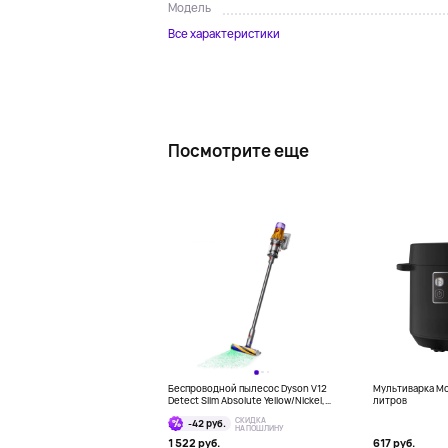
Модель
Все характеристики
Посмотрите еще
Беспроводной пылесос Dyson V12
Мультиварка Mou
Detect Slim Absolute Yellow/Nickel,
литров
серый
СКИДКА
-42 руб.
НА ПОШЛИНУ
1 522 руб.
617 руб.