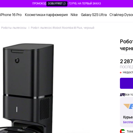
ПРОМОКОД
DOBUYFIRST
-73 РУБ. НА ПЕРВЫЙ ЗАКАЗ
iPhone 16 Pro
Косметика и парфюмерия
Nike
Galaxy S25 Ultra
Стайлер Dyso
Роботы-пылесосы
Робот-пылесос iRobot Roomba i8 Plus, черный
Робот
черн
2 287
ПОСЛЕД
Недост
Все т
Курье
Беспла
Това