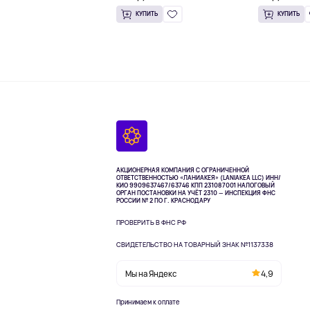
КУПИТЬ
КУПИТЬ
АКЦИОНЕРНАЯ КОМПАНИЯ С ОГРАНИЧЕННОЙ
ОТВЕТСТВЕННОСТЬЮ «ЛАНИАКЕЯ» (LANIAKEA LLC)
ИНН/
КИО 9909637467/63746 КПП 231087001
НАЛОГОВЫЙ
ОРГАН ПОСТАНОВКИ НА УЧЁТ 2310 — ИНСПЕКЦИЯ ФНС
РОССИИ № 2 ПО Г. КРАСНОДАРУ
ПРОВЕРИТЬ В ФНС РФ
СВИДЕТЕЛЬСТВО НА ТОВАРНЫЙ ЗНАК №1137338
Мы на Яндекс
4,9
Принимаем к оплате