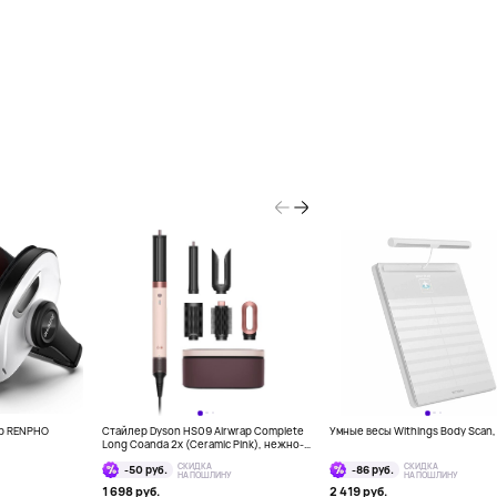
кр RENPHO
Стайлер Dyson HS09 Airwrap Complete
Умные весы Withings Body Scan
Long Coanda 2x (Ceramic Pink), нежно-
розовый
СКИДКА
СКИДКА
-50 руб.
-86 руб.
НА ПОШЛИНУ
НА ПОШЛИНУ
1 698 руб.
2 419 руб.