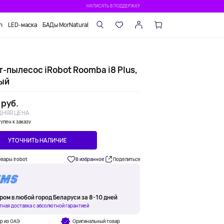
НАПИСАТЬ В ПОДДЕРЖКУ
n
LED-маска
БАДы MorNatural
-пылесос iRobot Roomba i8 Plus,
ый
 руб.
НЯЯ ЦЕНА
упен к заказу
УТОЧНИТЬ НАЛИЧИЕ
овары Irobot
В избранное
Поделиться
ром в любой город Беларуси за 8-10 дней
тная доставка с абсолютной гарантией
р из ОАЭ
Оригинальный товар