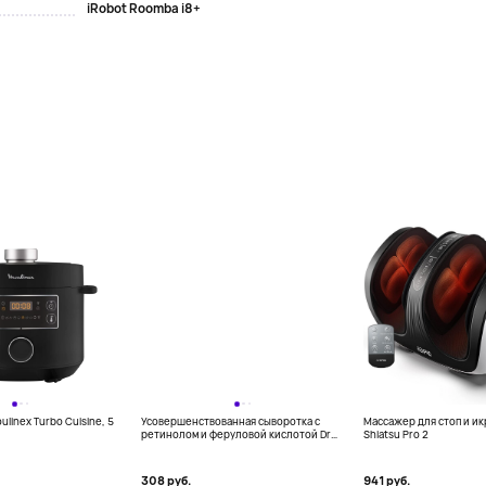
iRobot Roomba i8+
linex Turbo Cuisine, 5
Усовершенствованная сыворотка с
Массажер для стоп и и
ретинолом и феруловой кислотой Dr
Shiatsu Pro 2
Dennis Gross, 15 мл
308 руб.
941 руб.