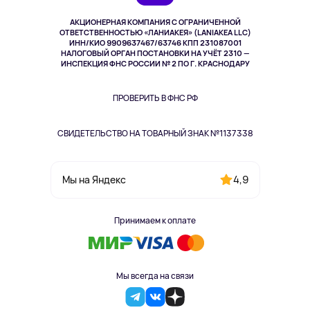
Музыка и звук
АКЦИОНЕРНАЯ КОМПАНИЯ С ОГРАНИЧЕННОЙ
Спорт
ОТВЕТСТВЕННОСТЬЮ «ЛАНИАКЕЯ» (LANIAKEA LLC)
ИНН/КИО 9909637467/63746 КПП 231087001
Здоровье
НАЛОГОВЫЙ ОРГАН ПОСТАНОВКИ НА УЧЁТ 2310 —
Здоровье питомцев
ИНСПЕКЦИЯ ФНС РОССИИ № 2 ПО Г. КРАСНОДАРУ
Книги
Одежда и аксессуары
ПРОВЕРИТЬ В ФНС РФ
СВИДЕТЕЛЬСТВО НА ТОВАРНЫЙ ЗНАК №1137338
4,9
Мы на Яндекс
Принимаем к оплате
Мы всегда на связи