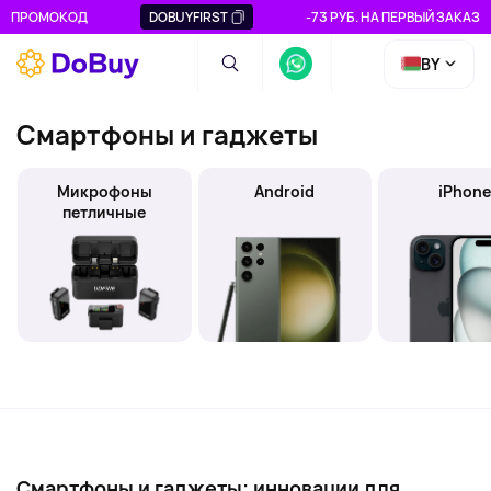
ПРОМОКОД
DOBUYFIRST
-73 РУБ. НА ПЕРВЫЙ ЗАКАЗ
BY
Смартфоны и гаджеты
Микрофоны
Android
iPhon
петличные
Смартфоны и гаджеты: инновации для