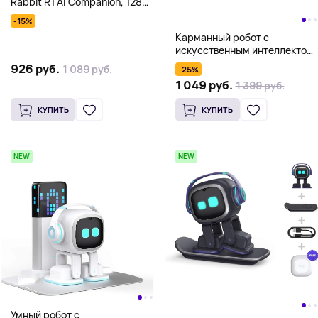
Rabbit R1 AI Companion, 128
Гб, оранжевый
-15%
Карманный робот с
искусственным интеллектом
AIBI Pocket, белый
926 руб.
1 089 руб.
-25%
1 049 руб.
1 399 руб.
КУПИТЬ
КУПИТЬ
NEW
NEW
Умный робот с