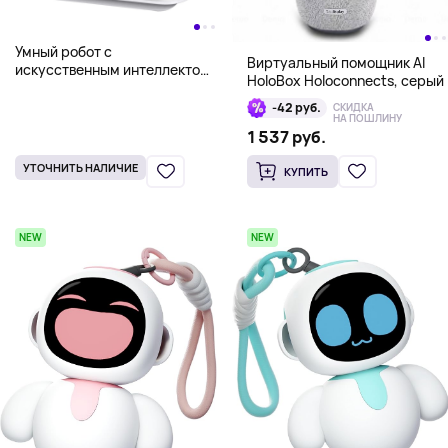
Умный робот с
Виртуальный помощник AI
искусственным интеллектом
HoloBox Holoconnects, серый
EMO Desktop Robot AI - на
русском языке, белый
-42 руб.
СКИДКА
НА ПОШЛИНУ
1 537 руб.
УТОЧНИТЬ НАЛИЧИЕ
КУПИТЬ
NEW
NEW