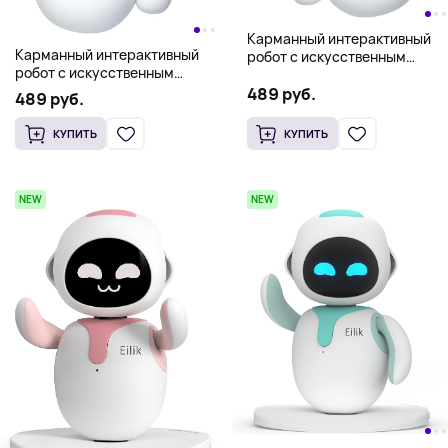
Карманный интерактивный
Карманный интерактивный
робот с искусственным
робот с искусственным
интеллектом Eiliko ENERGIZE
интеллектом Eiliko ENERGIZE
489 руб.
LAB, голубой
489 руб.
LAB, розовый
КУПИТЬ
КУПИТЬ
NEW
NEW