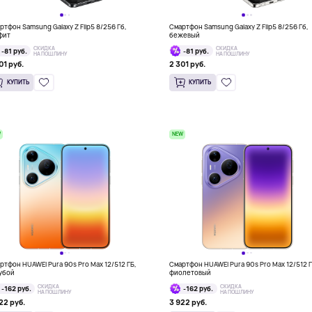
ртфон Samsung Galaxy Z Flip5 8/256 Гб,
Смартфон Samsung Galaxy Z Flip5 8/256 Гб,
фит
бежевый
СКИДКА
СКИДКА
-81 руб.
-81 руб.
НА ПОШЛИНУ
НА ПОШЛИНУ
01 руб.
2 301 руб.
КУПИТЬ
КУПИТЬ
W
NEW
ртфон HUAWEI Pura 90s Pro Max 12/512 ГБ,
Смартфон HUAWEI Pura 90s Pro Max 12/512 Г
убой
фиолетовый
СКИДКА
СКИДКА
-162 руб.
-162 руб.
НА ПОШЛИНУ
НА ПОШЛИНУ
22 руб.
3 922 руб.