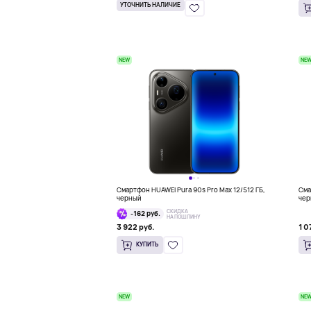
УТОЧНИТЬ НАЛИЧИЕ
NEW
NE
Смартфон HUAWEI Pura 90s Pro Max 12/512 ГБ,
Сма
черный
чер
СКИДКА
-162 руб.
НА ПОШЛИНУ
3 922 руб.
1 0
КУПИТЬ
NEW
NE