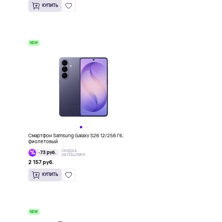
КУПИТЬ
NEW
Смартфон Samsung Galaxy S26 12/256 Гб,
фиолетовый
СКИДКА
-73 руб.
НА ПОШЛИНУ
2 157 руб.
КУПИТЬ
NEW