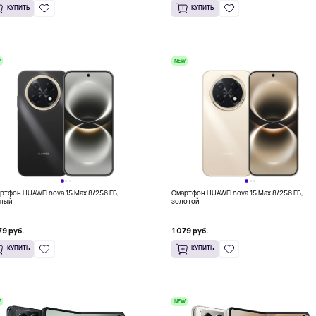
КУПИТЬ
КУПИТЬ
W
NEW
ртфон HUAWEI nova 15 Max 8/256 ГБ,
Смартфон HUAWEI nova 15 Max 8/256 ГБ,
ный
золотой
79 руб.
1 079 руб.
КУПИТЬ
КУПИТЬ
W
NEW