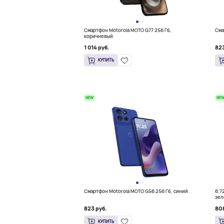
Смартфон Motorola MOTO G77 256 Гб,
Сма
коричневый
1 014 руб.
823
КУПИТЬ
NEW
NE
Смартфон Motorola MOTO G56 256 Гб, синий
6.7
зел
823 руб.
808
КУПИТЬ