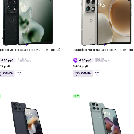
ртфон Motorola Razr Fold 16/512 Гб, черный
Смартфон Motorola Razr Fold 16/512 Гб, зол
СКИДКА
СКИДКА
-290 руб.
-290 руб.
НА ПОШЛИНУ
НА ПОШЛИНУ
82 руб.
6 482 руб.
КУПИТЬ
КУПИТЬ
W
NEW