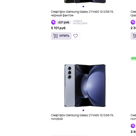
Смартфон Samsung Galaxy Z Fold5 12/256 Гб,
Сма
черный фантом
гра
СКИДКА
-221 руб.
НА ПОШЛИНУ
5 101 руб.
2 3
КУПИТЬ
NE
Смартфон Samsung Galaxy Z Fold5 12/256 Гб,
Сма
голубой
гол
3 9