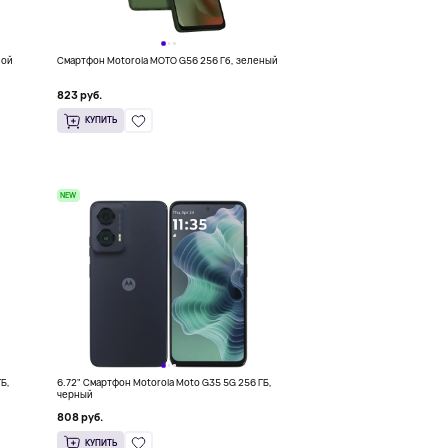
бой
Смартфон Motorola MOTO G56 256 Гб, зеленый
823 руб.
КУПИТЬ
NEW
ГБ,
6.72" Смартфон Motorola Moto G35 5G 256 ГБ,
черный
808 руб.
КУПИТЬ