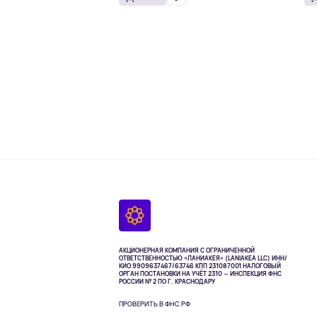
АКЦИОНЕРНАЯ КОМПАНИЯ С ОГРАНИЧЕННОЙ
ОТВЕТСТВЕННОСТЬЮ «ЛАНИАКЕЯ» (LANIAKEA LLC)
ИНН/
КИО 9909637467/63746 КПП 231087001
НАЛОГОВЫЙ
ОРГАН ПОСТАНОВКИ НА УЧЁТ 2310 — ИНСПЕКЦИЯ ФНС
РОССИИ № 2 ПО Г. КРАСНОДАРУ
ПРОВЕРИТЬ В ФНС РФ