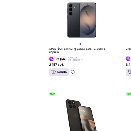
Смартфон Samsung Galaxy S26, 12/256 Гб,
Сма
черный
СКИДКА
-73 руб.
НА ПОШЛИНУ
2 157 руб.
6 4
КУПИТЬ
NEW
NE