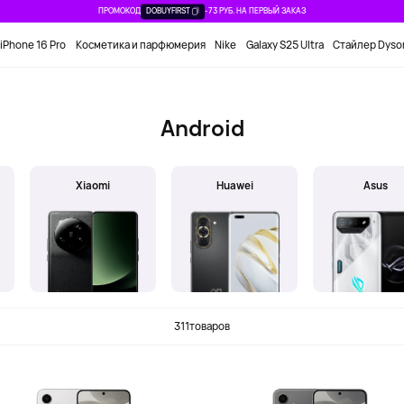
ПРОМОКОД
DOBUYFIRST
-73 РУБ. НА ПЕРВЫЙ ЗАКАЗ
iPhone 16 Pro
Косметика и парфюмерия
Nike
Galaxy S25 Ultra
Стайлер Dyso
Android
Xiaomi
Huawei
Asus
311
товаров