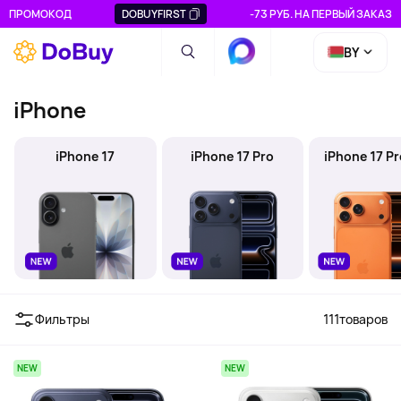
ПРОМОКОД
DOBUYFIRST
-73 РУБ. НА ПЕРВЫЙ ЗАКАЗ
BY
iPhone
iPhone 17
iPhone 17 Pro
iPhone 17 P
Фильтры
111
товаров
NEW
NEW