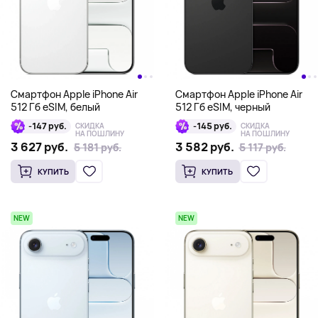
Смартфон Apple iPhone Air
Смартфон Apple iPhone Air
512 Гб eSIM, белый
512 Гб eSIM, черный
-147 руб.
-145 руб.
СКИДКА
СКИДКА
НА ПОШЛИНУ
НА ПОШЛИНУ
3 627 руб.
3 582 руб.
5 181 руб.
5 181 руб.
5 117 руб.
5 117 руб.
КУПИТЬ
КУПИТЬ
NEW
NEW