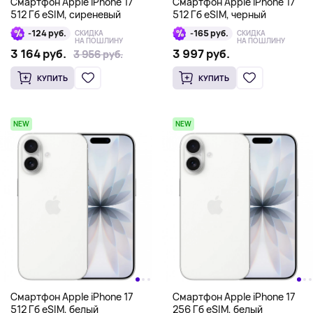
Смартфон Apple iPhone 17
Смартфон Apple iPhone 17
512 Гб eSIM, сиреневый
512 Гб eSIM, черный
-124 руб.
-165 руб.
СКИДКА
СКИДКА
НА ПОШЛИНУ
НА ПОШЛИНУ
3 164 руб.
3 997 руб.
3 956 руб.
3 956 руб.
КУПИТЬ
КУПИТЬ
NEW
NEW
Смартфон Apple iPhone 17
Смартфон Apple iPhone 17
512 Гб eSIM, белый
256 Гб eSIM, белый