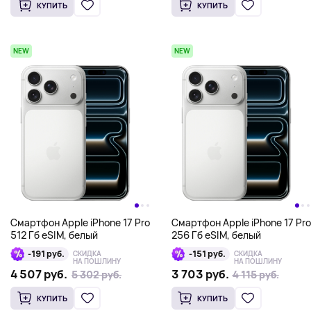
КУПИТЬ
КУПИТЬ
NEW
NEW
Смартфон Apple iPhone 17 Pro
Смартфон Apple iPhone 17 Pro
512 Гб eSIM, белый
256 Гб eSIM, белый
-191 руб.
-151 руб.
СКИДКА
СКИДКА
НА ПОШЛИНУ
НА ПОШЛИНУ
4 507 руб.
3 703 руб.
5 302 руб.
5 302 руб.
4 115 руб.
4 115 руб.
КУПИТЬ
КУПИТЬ