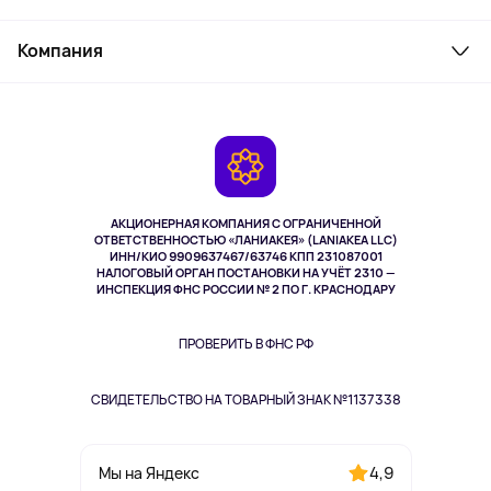
Товары для дома
Служба поддержки
Косметика и уход
Компания
Как заказать
Активный отдых
Оплата
О сервисе
Планшеты
Доставка
Контакты
Игровые консоли
Гарантия
Камеры
Возврат
TV и мультимедиа
Музыка и звук
АКЦИОНЕРНАЯ КОМПАНИЯ С ОГРАНИЧЕННОЙ
Спорт
ОТВЕТСТВЕННОСТЬЮ «ЛАНИАКЕЯ» (LANIAKEA LLC)
ИНН/КИО 9909637467/63746 КПП 231087001
Здоровье
НАЛОГОВЫЙ ОРГАН ПОСТАНОВКИ НА УЧЁТ 2310 —
Здоровье питомцев
ИНСПЕКЦИЯ ФНС РОССИИ № 2 ПО Г. КРАСНОДАРУ
Книги
Одежда и аксессуары
ПРОВЕРИТЬ В ФНС РФ
СВИДЕТЕЛЬСТВО НА ТОВАРНЫЙ ЗНАК №1137338
4,9
Мы на Яндекс