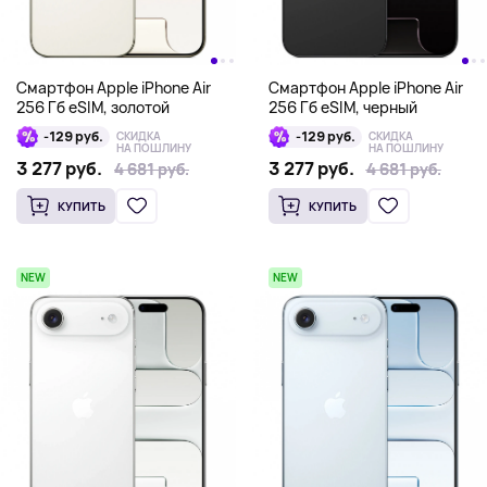
Смартфон Apple iPhone Air
Смартфон Apple iPhone Air
256 Гб eSIM, золотой
256 Гб eSIM, черный
-129 руб.
-129 руб.
СКИДКА
СКИДКА
НА ПОШЛИНУ
НА ПОШЛИНУ
3 277 руб.
3 277 руб.
4 681 руб.
4 681 руб.
4 681 руб.
4 681 руб.
КУПИТЬ
КУПИТЬ
NEW
NEW