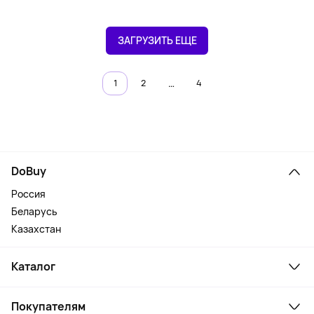
ЗАГРУЗИТЬ ЕЩЕ
…
1
2
4
DoBuy
Россия
Беларусь
Казахстан
Каталог
Смартфоны и гаджеты
Покупателям
Ноутбуки, мониторы, VR