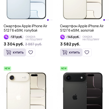
Смартфон Apple iPhone Air
Смартфон Apple iPhone Air
512 Гб eSIM, голубой
512 Гб eSIM, золотой
-131 руб.
-145 руб.
СКИДКА
СКИДКА
НА ПОШЛИНУ
НА ПОШЛИНУ
3 304 руб.
3 582 руб.
3 887 руб.
3 887 руб.
КУПИТЬ
КУПИТЬ
NEW
NEW