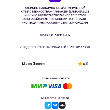
Музыка и звук
АКЦИОНЕРНАЯ КОМПАНИЯ С ОГРАНИЧЕННОЙ
Спорт
ОТВЕТСТВЕННОСТЬЮ «ЛАНИАКЕЯ» (LANIAKEA LLC)
ИНН/КИО 9909637467/63746 КПП 231087001
Здоровье
НАЛОГОВЫЙ ОРГАН ПОСТАНОВКИ НА УЧЁТ 2310 —
Здоровье питомцев
ИНСПЕКЦИЯ ФНС РОССИИ № 2 ПО Г. КРАСНОДАРУ
Книги
Одежда и аксессуары
ПРОВЕРИТЬ В ФНС РФ
СВИДЕТЕЛЬСТВО НА ТОВАРНЫЙ ЗНАК №1137338
4,9
Мы на Яндекс
Принимаем к оплате
Мы всегда на связи