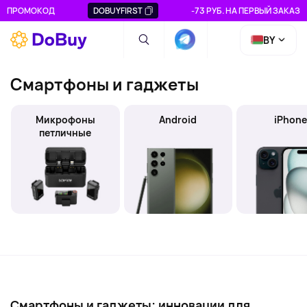
ПРОМОКОД
DOBUYFIRST
-73 РУБ. НА ПЕРВЫЙ ЗАКАЗ
BY
Смартфоны и гаджеты
Микрофоны
Android
iPhon
петличные
Смартфоны и гаджеты: инновации для