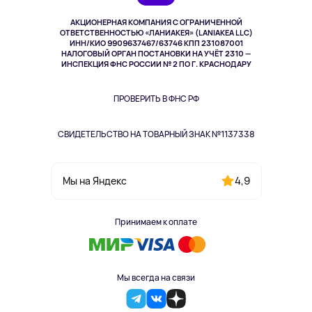
Музыка и звук
АКЦИОНЕРНАЯ КОМПАНИЯ С ОГРАНИЧЕННОЙ
Спорт
ОТВЕТСТВЕННОСТЬЮ «ЛАНИАКЕЯ» (LANIAKEA LLC)
ИНН/КИО 9909637467/63746 КПП 231087001
Здоровье
НАЛОГОВЫЙ ОРГАН ПОСТАНОВКИ НА УЧЁТ 2310 —
Здоровье питомцев
ИНСПЕКЦИЯ ФНС РОССИИ № 2 ПО Г. КРАСНОДАРУ
Книги
Одежда и аксессуары
ПРОВЕРИТЬ В ФНС РФ
СВИДЕТЕЛЬСТВО НА ТОВАРНЫЙ ЗНАК №1137338
4,9
Мы на Яндекс
Принимаем к оплате
Мы всегда на связи