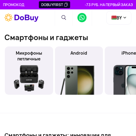
ПРОМОКОД
DOBUYFIRST
-73 РУБ. НА ПЕРВЫЙ ЗАКАЗ
BY
Смартфоны и гаджеты
Микрофоны
Android
iPhon
петличные
Смартфоны и гаджеты: инновации для