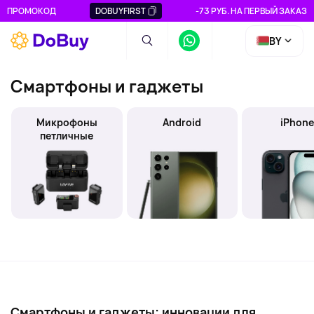
ПРОМОКОД
DOBUYFIRST
-73 РУБ. НА ПЕРВЫЙ ЗАКАЗ
BY
Смартфоны и гаджеты
Микрофоны
Android
iPhon
петличные
Смартфоны и гаджеты: инновации для