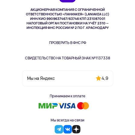
Музыка и звук
АКЦИОНЕРНАЯ КОМПАНИЯ С ОГРАНИЧЕННОЙ
Спорт
ОТВЕТСТВЕННОСТЬЮ «ЛАНИАКЕЯ» (LANIAKEA LLC)
ИНН/КИО 9909637467/63746 КПП 231087001
Здоровье
НАЛОГОВЫЙ ОРГАН ПОСТАНОВКИ НА УЧЁТ 2310 —
Здоровье питомцев
ИНСПЕКЦИЯ ФНС РОССИИ № 2 ПО Г. КРАСНОДАРУ
Книги
Одежда и аксессуары
ПРОВЕРИТЬ В ФНС РФ
СВИДЕТЕЛЬСТВО НА ТОВАРНЫЙ ЗНАК №1137338
4,9
Мы на Яндекс
Принимаем к оплате
Мы всегда на связи