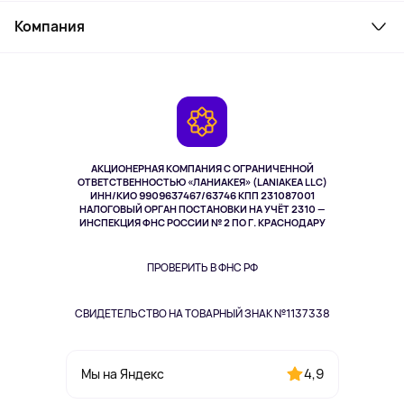
Служба поддержки
Косметика и уход
Компания
Как заказать
Активный отдых
Оплата
О сервисе
Планшеты
Доставка
Контакты
Игровые консоли
Гарантия
Камеры
Возврат
TV и мультимедиа
Музыка и звук
АКЦИОНЕРНАЯ КОМПАНИЯ С ОГРАНИЧЕННОЙ
Спорт
ОТВЕТСТВЕННОСТЬЮ «ЛАНИАКЕЯ» (LANIAKEA LLC)
ИНН/КИО 9909637467/63746 КПП 231087001
Здоровье
НАЛОГОВЫЙ ОРГАН ПОСТАНОВКИ НА УЧЁТ 2310 —
Здоровье питомцев
ИНСПЕКЦИЯ ФНС РОССИИ № 2 ПО Г. КРАСНОДАРУ
Книги
Одежда и аксессуары
ПРОВЕРИТЬ В ФНС РФ
СВИДЕТЕЛЬСТВО НА ТОВАРНЫЙ ЗНАК №1137338
4,9
Мы на Яндекс