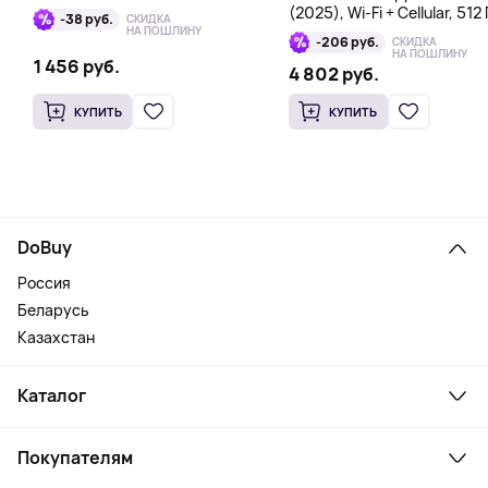
(2025), Wi-Fi + Cellular, 512 
-38 руб.
СКИДКА
голубой
НА ПОШЛИНУ
-206 руб.
СКИДКА
НА ПОШЛИНУ
1 456 руб.
4 802 руб.
КУПИТЬ
КУПИТЬ
DoBuy
Россия
Беларусь
Казахстан
Каталог
Смартфоны и гаджеты
Покупателям
Ноутбуки, мониторы, VR
Товары для дома