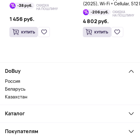
(2025), Wi-Fi + Cellular, 512 
-38 руб.
СКИДКА
голубой
НА ПОШЛИНУ
-206 руб.
СКИДКА
НА ПОШЛИНУ
1 456 руб.
4 802 руб.
КУПИТЬ
КУПИТЬ
DoBuy
Россия
Беларусь
Казахстан
Каталог
Смартфоны и гаджеты
Покупателям
Ноутбуки, мониторы, VR
Товары для дома