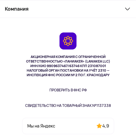
Служба поддержки
Косметика и уход
Компания
Как заказать
Активный отдых
Оплата
О сервисе
Планшеты
Доставка
Контакты
Игровые консоли
Гарантия
Камеры
Возврат
TV и мультимедиа
Музыка и звук
АКЦИОНЕРНАЯ КОМПАНИЯ С ОГРАНИЧЕННОЙ
Спорт
ОТВЕТСТВЕННОСТЬЮ «ЛАНИАКЕЯ» (LANIAKEA LLC)
ИНН/КИО 9909637467/63746 КПП 231087001
Здоровье
НАЛОГОВЫЙ ОРГАН ПОСТАНОВКИ НА УЧЁТ 2310 —
Здоровье питомцев
ИНСПЕКЦИЯ ФНС РОССИИ № 2 ПО Г. КРАСНОДАРУ
Книги
Одежда и аксессуары
ПРОВЕРИТЬ В ФНС РФ
СВИДЕТЕЛЬСТВО НА ТОВАРНЫЙ ЗНАК №1137338
4,9
Мы на Яндекс