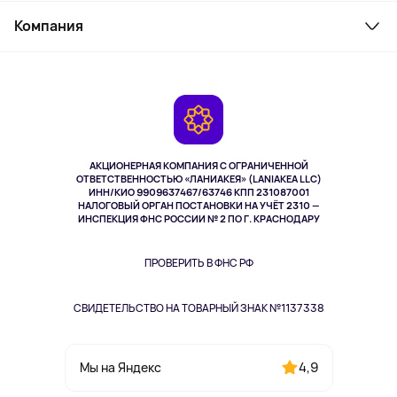
Служба поддержки
Косметика и уход
Компания
Как заказать
Активный отдых
Оплата
О сервисе
Планшеты
Доставка
Контакты
Игровые консоли
Гарантия
Камеры
Возврат
TV и мультимедиа
Музыка и звук
АКЦИОНЕРНАЯ КОМПАНИЯ С ОГРАНИЧЕННОЙ
Спорт
ОТВЕТСТВЕННОСТЬЮ «ЛАНИАКЕЯ» (LANIAKEA LLC)
ИНН/КИО 9909637467/63746 КПП 231087001
Здоровье
НАЛОГОВЫЙ ОРГАН ПОСТАНОВКИ НА УЧЁТ 2310 —
Здоровье питомцев
ИНСПЕКЦИЯ ФНС РОССИИ № 2 ПО Г. КРАСНОДАРУ
Книги
Одежда и аксессуары
ПРОВЕРИТЬ В ФНС РФ
СВИДЕТЕЛЬСТВО НА ТОВАРНЫЙ ЗНАК №1137338
4,9
Мы на Яндекс