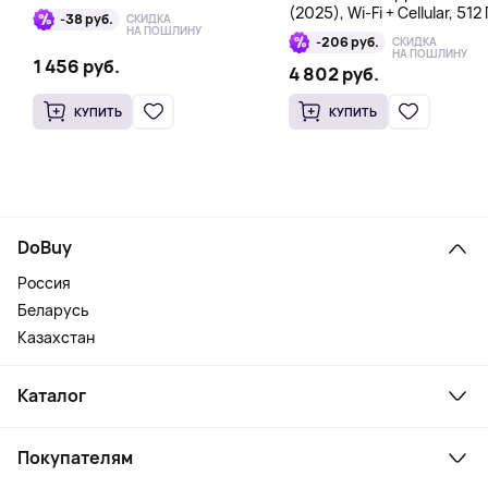
(2025), Wi-Fi + Cellular, 512 
-38 руб.
СКИДКА
голубой
НА ПОШЛИНУ
-206 руб.
СКИДКА
НА ПОШЛИНУ
1 456 руб.
4 802 руб.
КУПИТЬ
КУПИТЬ
DoBuy
Россия
Беларусь
Казахстан
Каталог
Смартфоны и гаджеты
Покупателям
Ноутбуки, мониторы, VR
Товары для дома