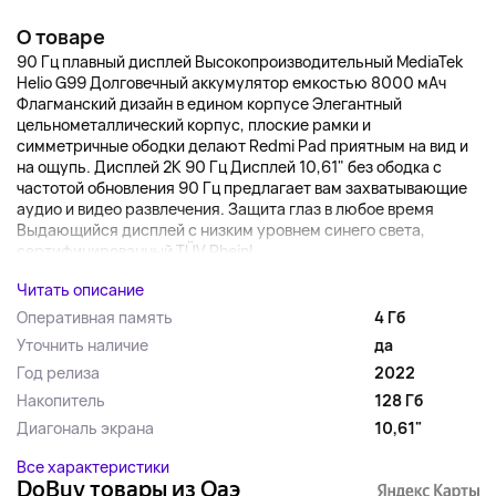
О товаре
90 Гц плавный дисплей Высокопроизводительный MediaTek
Helio G99 Долговечный аккумулятор емкостью 8000 мАч
Флагманский дизайн в едином корпусе Элегантный
цельнометаллический корпус, плоские рамки и
симметричные ободки делают Redmi Pad приятным на вид и
на ощупь. Дисплей 2K 90 Гц Дисплей 10,61" без ободка с
частотой обновления 90 Гц предлагает вам захватывающие
аудио и видео развлечения. Защита глаз в любое время
Выдающийся дисплей с низким уровнем синего света,
сертифицированный TÜV Rheinl...
Читать описание
Оперативная память
4 Гб
Уточнить наличие
да
Год релиза
2022
Накопитель
128 Гб
Диагональ экрана
10,61"
Все характеристики