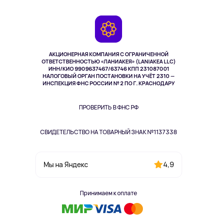
Доставка
Контакты
Игровые консоли
Гарантия
Камеры
Возврат
TV и мультимедиа
Музыка и звук
АКЦИОНЕРНАЯ КОМПАНИЯ С ОГРАНИЧЕННОЙ
Спорт
ОТВЕТСТВЕННОСТЬЮ «ЛАНИАКЕЯ» (LANIAKEA LLC)
ИНН/КИО 9909637467/63746 КПП 231087001
Здоровье
НАЛОГОВЫЙ ОРГАН ПОСТАНОВКИ НА УЧЁТ 2310 —
Здоровье питомцев
ИНСПЕКЦИЯ ФНС РОССИИ № 2 ПО Г. КРАСНОДАРУ
Книги
Одежда и аксессуары
ПРОВЕРИТЬ В ФНС РФ
СВИДЕТЕЛЬСТВО НА ТОВАРНЫЙ ЗНАК №1137338
4,9
Мы на Яндекс
Принимаем к оплате