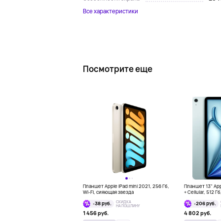
Все характеристики
Посмотрите еще
Планшет Apple iPad mini 2021, 256 Гб,
Планшет 13" Appl
Wi-Fi, сияющая звезда
+ Cellular, 512 Г
СКИДКА
-38 руб.
-206 руб.
НА ПОШЛИНУ
1 456 руб.
4 802 руб.