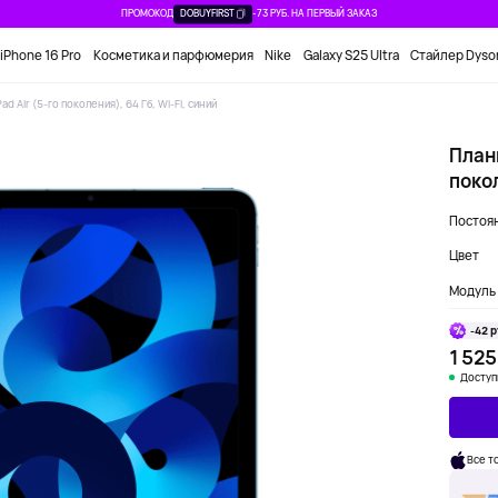
ПРОМОКОД
DOBUYFIRST
-73 РУБ. НА ПЕРВЫЙ ЗАКАЗ
iPhone 16 Pro
Косметика и парфюмерия
Nike
Galaxy S25 Ultra
Стайлер Dyso
ad Air (5-го поколения), 64 Гб, Wi-Fi, синий
Планш
покол
Постоян
Цвет
Модуль 
-42 р
1 525
Доступ
Все т