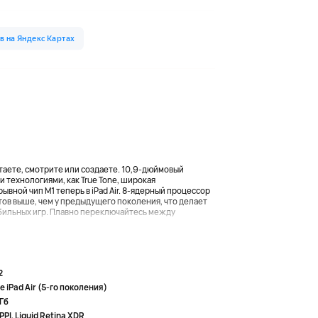
 читаете, смотрите или создаете. 10,9-дюймовый
 технологиями, как True Tone, широкая
вной чип M1 теперь в iPad Air. 8-ядерный процессор
ов выше, чем у предыдущего поколения, что делает
обильных игр. Плавно переключайтесь между
2
e iPad Air (5-го поколения)
Гб
PPI, Liquid Retina XDR