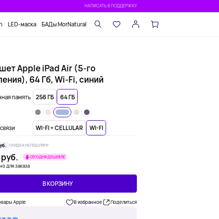
НАПИСАТЬ В ПОДДЕРЖКУ
n
LED-маска
БАДы MorNatural
ет Apple iPad Air (5-го
ения), 64 Гб, Wi-Fi, синий
ная память
256 ГБ
64 ГБ
связи
WI-FI + CELLULAR
WI-FI
уб.
СКИДКА НА ПОШЛИНУ
 руб.
СЕГОДНЯ ДЕШЕВЛЕ
но для заказа
В КОРЗИНУ
овары Apple
В избранное
Поделиться