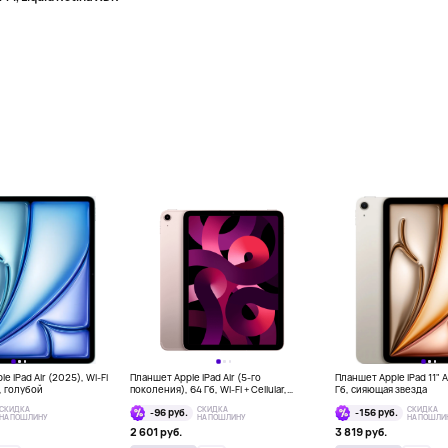
e iPad Air (2025), Wi-Fi
Планшет Apple iPad Air (5-го
Планшет Apple iPad 11" Ai
б, голубой
поколения), 64 Гб, Wi-Fi + Cellular,
Гб, сияющая звезда
розовый
СКИДКА
СКИДКА
СКИДКА
-96 руб.
-156 руб.
НА ПОШЛИНУ
НА ПОШЛИНУ
НА ПОШЛИ
2 601 руб.
3 819 руб.