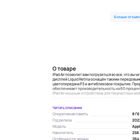
О товаре
iPad Air позволит вам погрузиться во все, что вы
дисплей Liquid Retina оснащён такими передовыми
цветопередача P3 и антибликовое покрытие. Проры
обеспечивает производительность на 60 процент
iPad Air мощным устройством для творчества и м
мощными приложениями и играйте в игры с...
Читать описание
8 Гб
Оперативная память
202
Год релиза
Appl
Модель
256 
Накопитель
264 
Особенности экрана