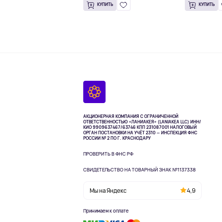
КУПИТЬ
КУПИТЬ
АКЦИОНЕРНАЯ КОМПАНИЯ С ОГРАНИЧЕННОЙ
ОТВЕТСТВЕННОСТЬЮ «ЛАНИАКЕЯ» (LANIAKEA LLC)
ИНН/
КИО 9909637467/63746 КПП 231087001
НАЛОГОВЫЙ
ОРГАН ПОСТАНОВКИ НА УЧЁТ 2310 — ИНСПЕКЦИЯ ФНС
РОССИИ № 2 ПО Г. КРАСНОДАРУ
ПРОВЕРИТЬ В ФНС РФ
СВИДЕТЕЛЬСТВО НА ТОВАРНЫЙ ЗНАК №1137338
Мы на Яндекс
4,9
Принимаем к оплате