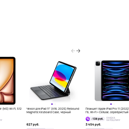
r (M3) Wi-Fi, 512
Чехол для iPad 11" (A16, 2025) Rebound
Планшет Apple iPad Pro 11 (2022
Magnetic Keyboard Case, черный
Гб, Wi-Fi + Cellular, серебристый
СКИДКА
-138 руб.
НУ
НА ПОШЛИНУ
627 руб.
3 454 руб.