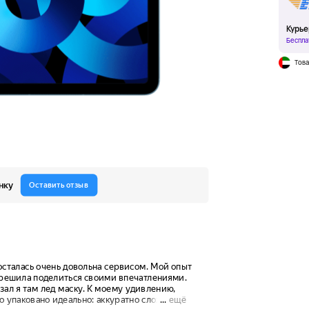
Курье
Беспла
Това