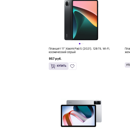
Планшет 11" Xiaomi Pad 5 (2021), 128 Гб, Wi-Fi,
План
космический серый
жем
957 руб.
УТ
КУПИТЬ