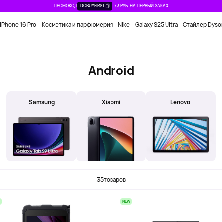
ПРОМОКОД
DOBUYFIRST
-73 РУБ. НА ПЕРВЫЙ ЗАКАЗ
iPhone 16 Pro
Косметика и парфюмерия
Nike
Galaxy S25 Ultra
Стайлер Dyso
Android
Samsung
Xiaomi
Lenovo
35
товаров
W
NEW