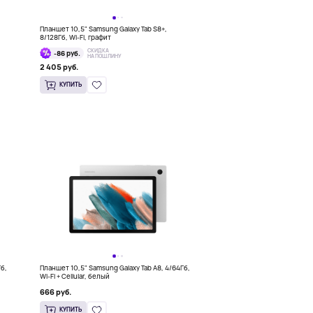
Планшет 10,5" Samsung Galaxy Tab S8+,
8/128Гб, Wi-Fi, графит
СКИДКА
-86 руб.
НА ПОШЛИНУ
2 405 руб.
КУПИТЬ
Гб,
Планшет 10,5" Samsung Galaxy Tab A8, 4/64Гб,
Wi-Fi + Cellular, белый
666 руб.
КУПИТЬ