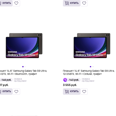
КУПИТЬ
КУПИТЬ
ншет 14,6" Samsung Galaxy Tab S9 Ultra,
Планшет 14,6" Samsung Galaxy Tab S9 Ultra,
512Гб, Wi-Fi + Bluetooth, графит
12/256Гб, Wi-Fi + Cellular, графит
СКИДКА
СКИДКА
-146 руб.
-143 руб.
НА ПОШЛИНУ
НА ПОШЛИНУ
17 руб.
3 555 руб.
КУПИТЬ
КУПИТЬ