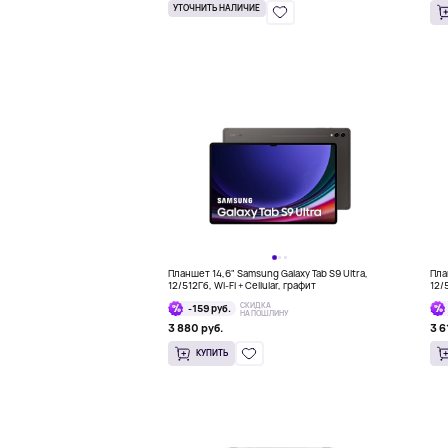
УТОЧНИТЬ НАЛИЧИЕ
Планшет 14,6" Samsung Galaxy Tab S9 Ultra,
Пла
12/512Гб, Wi-Fi + Cellular, графит
12/
СКИДКА
-159 руб.
НА ПОШЛИНУ
3 880 руб.
3 6
КУПИТЬ