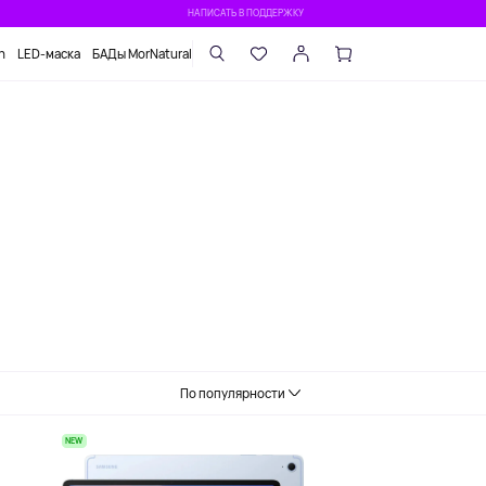
НАПИСАТЬ В ПОДДЕРЖКУ
n
LED-маска
БАДы MorNatural
По популярности
NEW