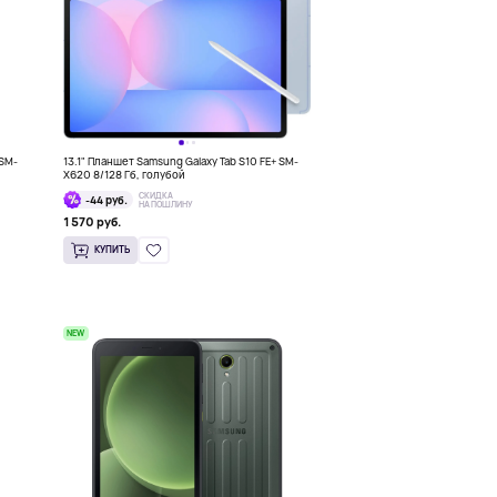
 SM-
13.1" Планшет Samsung Galaxy Tab S10 FE+ SM-
X620 8/128 Гб, голубой
СКИДКА
-44 руб.
НА ПОШЛИНУ
1 570 руб.
КУПИТЬ
NEW