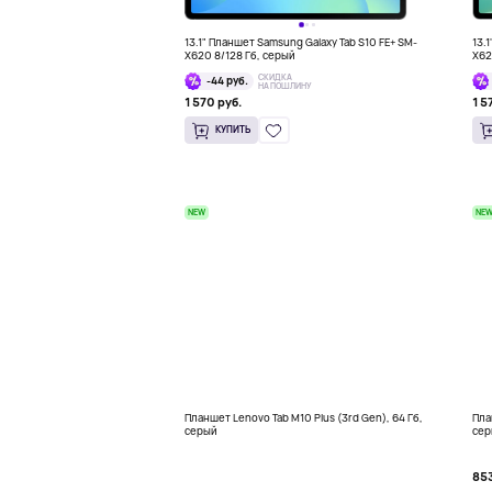
13.1" Планшет Samsung Galaxy Tab S10 FE+ SM-
13.
X620 8/128 Гб, серый
X62
СКИДКА
-44 руб.
НА ПОШЛИНУ
1 570 руб.
1 5
КУПИТЬ
NEW
NE
Планшет Lenovo Tab M10 Plus (3rd Gen), 64 Гб,
Пла
серый
сер
853