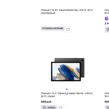
Планшет 10.61" Xiaomi Redmi Pad, 128 Гб, Wi-Fi,
Пла
серебряный
8/1
2 4
УТОЧНИТЬ НАЛИЧИЕ
Планшет 10,5" Samsung Galaxy Tab A8, 4/64Гб,
Пла
Wi-Fi, серый
Wi-
688 руб.
688
КУПИТЬ