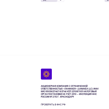
АКЦИОНЕРНАЯ КОМПАНИЯ С ОГРАНИЧЕННОЙ
ОТВЕТСТВЕННОСТЬЮ «ЛАНИАКЕЯ» (LANIAKEA LLC)
ИНН/
КИО 9909637467/63746 КПП 231087001
НАЛОГОВЫЙ
ОРГАН ПОСТАНОВКИ НА УЧЁТ 2310 — ИНСПЕКЦИЯ ФНС
РОССИИ № 2 ПО Г. КРАСНОДАРУ
ПРОВЕРИТЬ В ФНС РФ