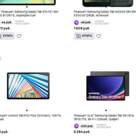
1" Планшет Samsung Galaxy Tab S10 FE+ SM-
Планшет Samsung Galaxy Tab Active5 SIM SM
0 8/128 Гб, серебристый
X300 6/128GB, зеленый
СКИДКА
СКИДКА
-44 руб.
-46 руб.
НА ПОШЛИНУ
НА ПОШЛИНУ
70 руб.
1 608 руб.
КУПИТЬ
КУПИТЬ
W
ншет Lenovo Tab M10 Plus (3rd Gen), 128 Гб,
Планшет 14,6" Samsung Galaxy Tab S9 Ultra,
ый
16Гб/1Тб, Wi-Fi + Cellular, графит
СКИДКА
-230 руб.
НА ПОШЛИНУ
 руб.
5 284 руб.