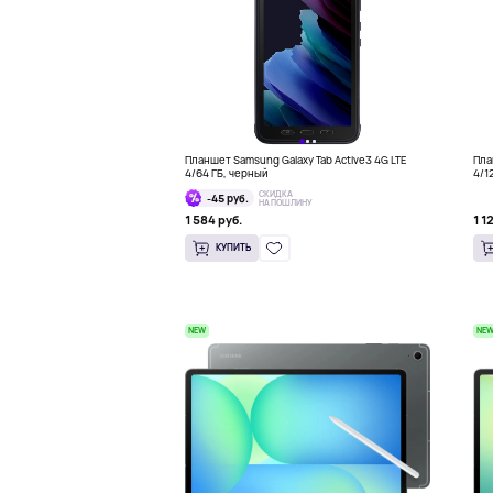
Планшет Samsung Galaxy Tab Active3 4G LTE
Пла
4/64 ГБ, черный
4/1
СКИДКА
-45 руб.
НА ПОШЛИНУ
1 584 руб.
1 1
КУПИТЬ
NEW
NE