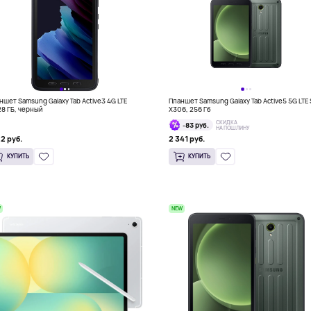
ншет Samsung Galaxy Tab Active3 4G LTE
Планшет Samsung Galaxy Tab Active5 5G LTE
28 ГБ, черный
X306, 256 Гб
СКИДКА
-83 руб.
НА ПОШЛИНУ
22 руб.
2 341 руб.
КУПИТЬ
КУПИТЬ
W
NEW