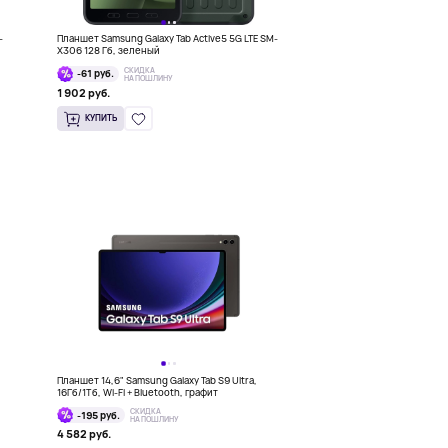
-
Планшет Samsung Galaxy Tab Active5 5G LTE SM-
X306 128 Гб, зеленый
СКИДКА
-61 руб.
НА ПОШЛИНУ
1 902 руб.
КУПИТЬ
Планшет 14,6" Samsung Galaxy Tab S9 Ultra,
16Гб/1Тб, Wi-Fi + Bluetooth, графит
СКИДКА
-195 руб.
НА ПОШЛИНУ
4 582 руб.