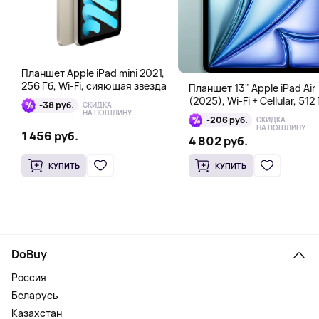
Планшет Apple iPad mini 2021,
256 Гб, Wi-Fi, сияющая звезда
Планшет 13" Apple iPad Air
(2025), Wi-Fi + Cellular, 512 
-38 руб.
СКИДКА
голубой
НА ПОШЛИНУ
-206 руб.
СКИДКА
НА ПОШЛИНУ
1 456 руб.
4 802 руб.
КУПИТЬ
КУПИТЬ
DoBuy
Россия
Беларусь
Казахстан