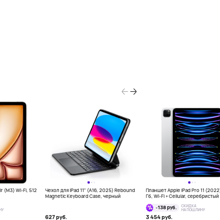
r (M3) Wi-Fi, 512
Чехол для iPad 11" (A16, 2025) Rebound
Планшет Apple iPad Pro 11 (2022
Magnetic Keyboard Case, черный
Гб, Wi-Fi + Cellular, серебристый
СКИДКА
-138 руб.
НУ
НА ПОШЛИНУ
627 руб.
3 454 руб.