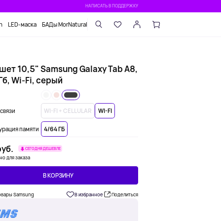
НАПИСАТЬ В ПОДДЕРЖКУ
n
LED-маска
БАДы MorNatural
шет 10,5" Samsung Galaxy Tab A8,
б, Wi-Fi, серый
связи
WI-FI + CELLULAR
WI-FI
урация памяти
4/64 ГБ
уб.
СЕГОДНЯ ДЕШЕВЛЕ
но для заказа
В КОРЗИНУ
овары Samsung
В избранное
Поделиться