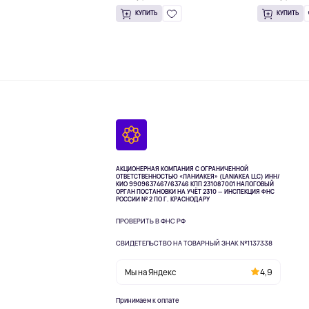
КУПИТЬ
КУПИТЬ
АКЦИОНЕРНАЯ КОМПАНИЯ С ОГРАНИЧЕННОЙ
ОТВЕТСТВЕННОСТЬЮ «ЛАНИАКЕЯ» (LANIAKEA LLC)
ИНН/
КИО 9909637467/63746 КПП 231087001
НАЛОГОВЫЙ
ОРГАН ПОСТАНОВКИ НА УЧЁТ 2310 — ИНСПЕКЦИЯ ФНС
РОССИИ № 2 ПО Г. КРАСНОДАРУ
ПРОВЕРИТЬ В ФНС РФ
СВИДЕТЕЛЬСТВО НА ТОВАРНЫЙ ЗНАК №1137338
Мы на Яндекс
4,9
Принимаем к оплате