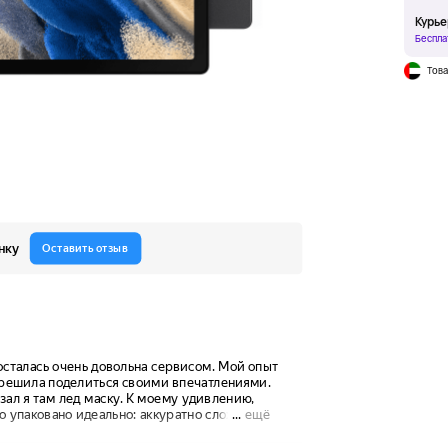
Курье
Беспла
Това