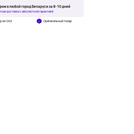
ром в любой город Беларуси за 8-10 дней
тная доставка с абсолютной гарантией
р из ОАЭ
Оригинальный товар