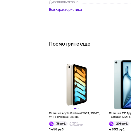
Диагональ экрана
Все характеристики
Посмотрите еще
Планшет Apple iPad mini 2021, 256 Гб,
Планшет 13" Appl
Wi-Fi, сияющая звезда
+ Cellular, 512 Г
СКИДКА
-38 руб.
-206 руб.
НА ПОШЛИНУ
1 456 руб.
4 802 руб.