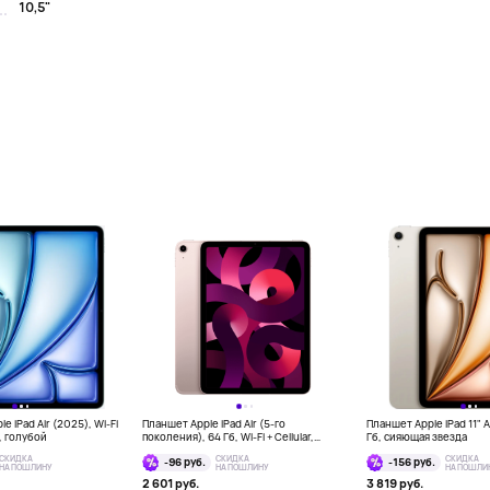
10,5"
e iPad Air (2025), Wi-Fi
Планшет Apple iPad Air (5-го
Планшет Apple iPad 11" Ai
б, голубой
поколения), 64 Гб, Wi-Fi + Cellular,
Гб, сияющая звезда
розовый
СКИДКА
СКИДКА
СКИДКА
-96 руб.
-156 руб.
НА ПОШЛИНУ
НА ПОШЛИНУ
НА ПОШЛИ
2 601 руб.
3 819 руб.