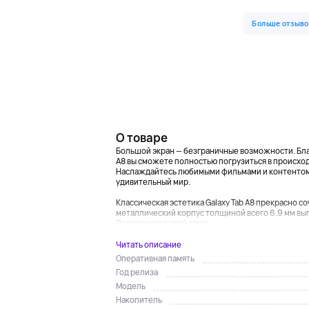
О товаре
Большой экран — безграничные возможности. Благ
A8 вы сможете полностью погрузиться в происхо
Наслаждайтесь любимыми фильмами и контентом вм
удивительный мир.
Классическая эстетика Galaxy Tab A8 прекрасно с
металлический корпус толщиной всего 6.9 мм вы
Подчеркните свой стиль,...
Читать описание
Оперативная память
Год релиза
Модель
Накопитель