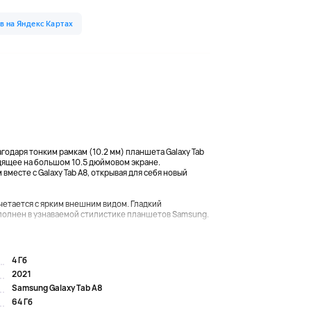
одаря тонким рамкам (10.2 мм) планшета Galaxy Tab
дящее на большом 10.5 дюймовом экране.
есте с Galaxy Tab A8, открывая для себя новый
очетается с ярким внешним видом. Гладкий
полнен в узнаваемой стилистике планшетов Samsung.
4 Гб
2021
Samsung Galaxy Tab A8
64 Гб