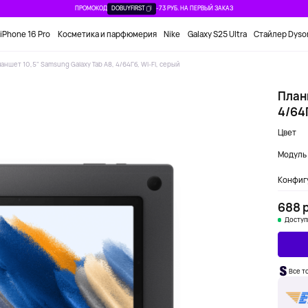
ПРОМОКОД
DOBUYFIRST
-73 РУБ. НА ПЕРВЫЙ ЗАКАЗ
iPhone 16 Pro
Косметика и парфюмерия
Nike
Galaxy S25 Ultra
Стайлер Dyso
аншет 10,5" Samsung Galaxy Tab A8, 4/64Гб, Wi-Fi, серый
План
4/64Г
Цвет
Модуль 
Конфиг
688 р
Доступ
Все т