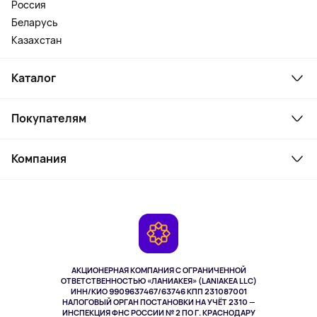
Россия
Беларусь
Казахстан
Каталог
Смартфоны и гаджеты
Покупателям
Ноутбуки, мониторы, VR
Товары для дома
Служба поддержки
Косметика и уход
Компания
Как заказать
Активный отдых
Оплата
О сервисе
Планшеты
Доставка
Контакты
Игровые консоли
Гарантия
Камеры
Возврат
TV и мультимедиа
Музыка и звук
АКЦИОНЕРНАЯ КОМПАНИЯ С ОГРАНИЧЕННОЙ
Спорт
ОТВЕТСТВЕННОСТЬЮ «ЛАНИАКЕЯ» (LANIAKEA LLC)
ИНН/КИО 9909637467/63746 КПП 231087001
Здоровье
НАЛОГОВЫЙ ОРГАН ПОСТАНОВКИ НА УЧЁТ 2310 —
Здоровье питомцев
ИНСПЕКЦИЯ ФНС РОССИИ № 2 ПО Г. КРАСНОДАРУ