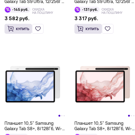
Galaxy Tab S9 Ultra, 12/256Гб,
Galaxy Tab S9 Ultra, 12/256Гб,
Wi-Fi + Cellular, графит
Wi-Fi + Bluetooth, графит
-145 руб.
-131 руб.
СКИДКА
СКИДКА
НА ПОШЛИНУ
НА ПОШЛИНУ
3 582 руб.
3 317 руб.
КУПИТЬ
КУПИТЬ
Планшет 10,5" Samsung
Планшет 10,5" Samsung
Galaxy Tab S8+, 8/128Гб, Wi-
Galaxy Tab S8+, 8/128Гб, Wi-
Fi, серебро
Fi, розовое золото