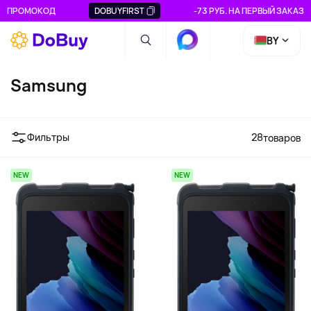
ПРОМОКОД
DOBUYFIRST
-73 РУБ. НА ПЕРВЫЙ ЗАКАЗ
BY
Samsung
Фильтры
28
товаров
NEW
NEW