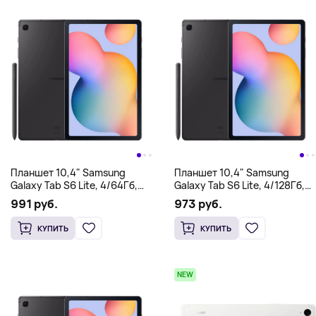
Планшет 10,4" Samsung
Планшет 10,4" Samsung
Galaxy Tab S6 Lite, 4/64Гб,
Galaxy Tab S6 Lite, 4/128Гб,
WiFi + Cellular, серый
WiFi, серый
991 руб.
973 руб.
КУПИТЬ
КУПИТЬ
NEW