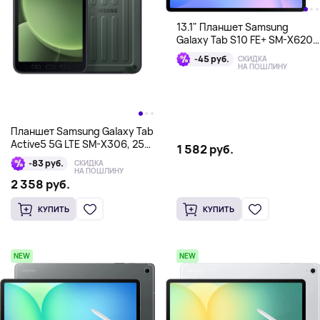
13.1" Планшет Samsung
Galaxy Tab S10 FE+ SM-X620
8/128 Гб, голубой
-45 руб.
СКИДКА
НА ПОШЛИНУ
Планшет Samsung Galaxy Tab
Active5 5G LTE SM-X306, 256
1 582 руб.
Гб
-83 руб.
СКИДКА
НА ПОШЛИНУ
2 358 руб.
КУПИТЬ
КУПИТЬ
NEW
NEW