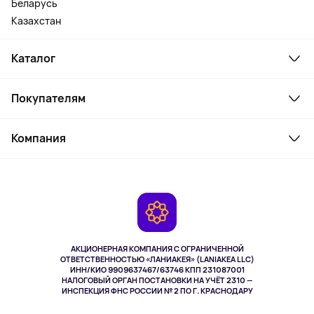
Беларусь
Казахстан
Каталог
Смартфоны и гаджеты
Покупателям
Ноутбуки, мониторы, VR
Товары для дома
Служба поддержки
Косметика и уход
Компания
Как заказать
Активный отдых
Оплата
О сервисе
Планшеты
Доставка
Контакты
Игровые консоли
Гарантия
Камеры
Возврат
TV и мультимедиа
Музыка и звук
АКЦИОНЕРНАЯ КОМПАНИЯ С ОГРАНИЧЕННОЙ
Спорт
ОТВЕТСТВЕННОСТЬЮ «ЛАНИАКЕЯ» (LANIAKEA LLC)
ИНН/КИО 9909637467/63746 КПП 231087001
Здоровье
НАЛОГОВЫЙ ОРГАН ПОСТАНОВКИ НА УЧЁТ 2310 —
Здоровье питомцев
ИНСПЕКЦИЯ ФНС РОССИИ № 2 ПО Г. КРАСНОДАРУ
Книги