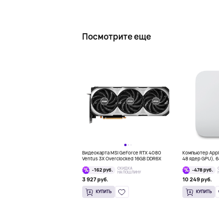
Посмотрите еще
Видеокарта MSI GeForce RTX 4080
Компьютер Apple
Ventus 3X Overclocked 16GB DDR6X
48 ядер GPU), 64
СКИДКА
-162 руб.
-478 руб.
НА ПОШЛИНУ
3 927 руб.
10 249 руб.
КУПИТЬ
КУПИТЬ