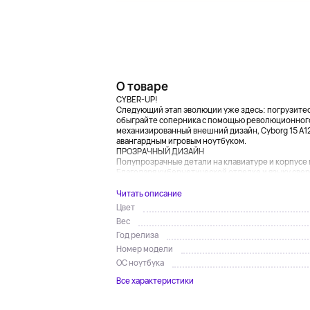
О товаре
CYBER-UP!
Следующий этап эволюции уже здесь: погрузитесь
обыграйте соперника с помощью революционного
механизированный внешний дизайн, Cyborg 15 A12
авангардным игровым ноутбуком.
ПРОЗРАЧНЫЙ ДИЗАЙН
Полупрозрачные детали на клавиатуре и корпусе
Благодаря кибернетической отделке и языку сверху
Читать описание
Цвет
Вес
Год релиза
Номер модели
ОС ноутбука
Все характеристики