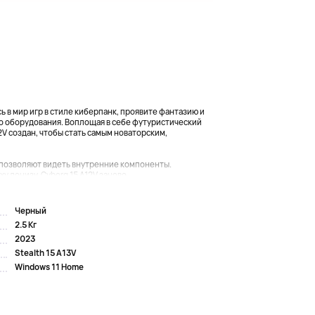
 в мир игр в стиле киберпанк, проявите фантазию и
 оборудования. Воплощая в себе футуристический
V создан, чтобы стать самым новаторским,
 позволяют видеть внутренние компоненты.
 донизу, Cyborg 15 A12V заново...
Черный
2.5 Кг
2023
Stealth 15 A13V
Windows 11 Home