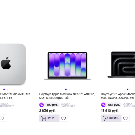
 Mac Studio (M1 Ultra
Ноутбук Apple MacBook Neo 13" A18 Pro,
Ноутбук 16" Apple MacB
 Гб, 1 Тб
512 Гб, серебристый
Max, 14CPU, 32GPU, 36
космос
СКИДКА
СКИДКА
СКИДКА
-107 руб.
-661 руб.
НА ПОШЛИНУ
НА ПОШЛИНУ
НА ПОШЛИ
2 836 руб.
13 910 руб.
КУПИТЬ
КУПИТЬ