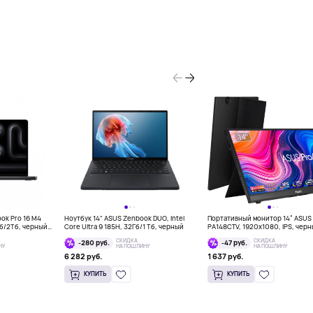
ook Pro 16 M4
Ноутбук 14" ASUS Zenbook DUO, Intel
Портативный монитор 14” ASUS 
Гб/2Тб, черный
Core Ultra 9 185H, 32Гб/1 Тб, черный
PA148CTV, 1920x1080, IPS, чер
СКИДКА
СКИДКА
-280 руб.
-47 руб.
НУ
НА ПОШЛИНУ
НА ПОШЛИНУ
6 282 руб.
1 637 руб.
КУПИТЬ
КУПИТЬ