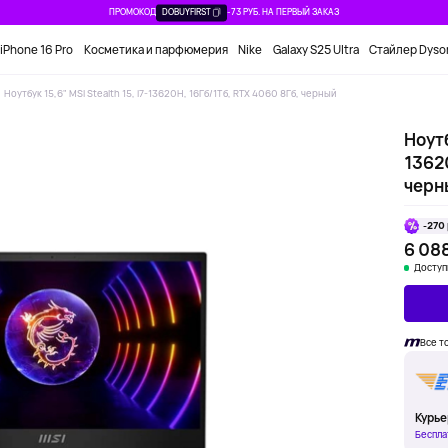
ПРОМОКОД
DOBUYFIRST
-73 РУБ. НА ПЕРВЫЙ ЗАКАЗ
iPhone 16 Pro
Косметика и парфюмерия
Nike
Galaxy S25 Ultra
Стайлер Dyso
Ноутбук 15,6" MSI Stealth 15, i7-13620H, 16Гб/1Тб, RTX 4060 8Гб, черный
Ноутб
13620
черн
-270 
6 088
Доступ
Все т
Курье
Беспла