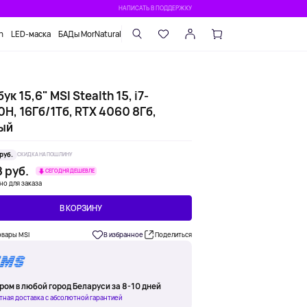
НАПИСАТЬ В ПОДДЕРЖКУ
n
LED-маска
БАДы MorNatural
ук 15,6" MSI Stealth 15, i7-
H, 16Гб/1Тб, RTX 4060 8Гб,
ый
руб.
СКИДКА НА ПОШЛИНУ
 руб.
СЕГОДНЯ ДЕШЕВЛЕ
но для заказа
В КОРЗИНУ
овары MSI
В избранное
Поделиться
ром в любой город Беларуси за 8-10 дней
тная доставка с абсолютной гарантией