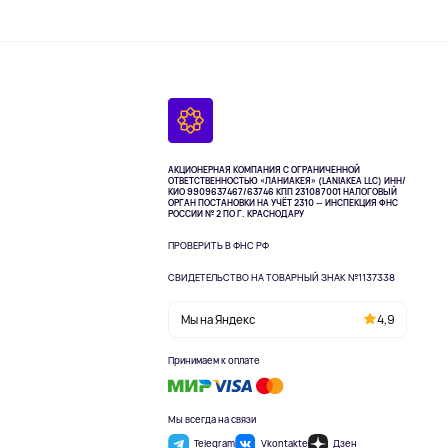
АКЦИОНЕРНАЯ КОМПАНИЯ С ОГРАНИЧЕННОЙ
ОТВЕТСТВЕННОСТЬЮ «ЛАНИАКЕЯ» (LANIAKEA LLC)
ИНН/
КИО 9909637467/63746 КПП 231087001
НАЛОГОВЫЙ
ОРГАН ПОСТАНОВКИ НА УЧЁТ 2310 — ИНСПЕКЦИЯ ФНС
РОССИИ № 2 ПО Г. КРАСНОДАРУ
ПРОВЕРИТЬ В ФНС РФ
СВИДЕТЕЛЬСТВО НА ТОВАРНЫЙ ЗНАК №1137338
Мы на Яндекс
4,9
Принимаем к оплате
Мы всегда на связи
Telegram
Vkontakte
Дзен