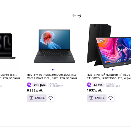
ook Pro 16 M4
Ноутбук 14" ASUS Zenbook DUO, Intel
Портативный монитор 14” ASUS 
Гб/2Тб, черный
Core Ultra 9 185H, 32Гб/1 Тб, черный
PA148CTV, 1920x1080, IPS, чер
СКИДКА
СКИДКА
-280 руб.
-47 руб.
НУ
НА ПОШЛИНУ
НА ПОШЛИНУ
6 282 руб.
1 637 руб.
КУПИТЬ
КУПИТЬ