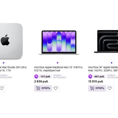
 Mac Studio (M1 Ultra
Ноутбук Apple MacBook Neo 13" A18 Pro,
Ноутбук 16" Apple MacB
 Гб, 1 Тб
512 Гб, серебристый
Max, 14CPU, 32GPU, 36
космос
СКИДКА
СКИДКА
СКИДКА
-107 руб.
-661 руб.
НА ПОШЛИНУ
НА ПОШЛИНУ
НА ПОШЛИ
2 836 руб.
13 910 руб.
КУПИТЬ
КУПИТЬ