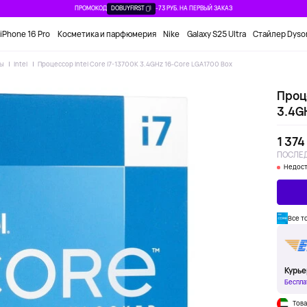
ПРОМОКОД
DOBUYFIRST
-73 РУБ. НА ПЕРВЫЙ ЗАКАЗ
iPhone 16 Pro
Косметика и парфюмерия
Nike
Galaxy S25 Ultra
Стайлер Dyso
ы
Intel
Процессор Intel Core i7-13700K 3.4GHz 16-Core LGA1700 Box
Проце
3.4G
1 374
ПОСЛЕД
Недост
Все т
Курье
Беспла
Това