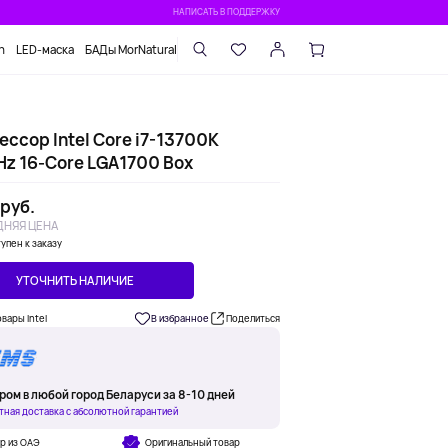
НАПИСАТЬ В ПОДДЕРЖКУ
n
LED-маска
БАДы MorNatural
ссор Intel Core i7-13700K
Hz 16-Core LGA1700 Box
 руб.
НЯЯ ЦЕНА
упен к заказу
УТОЧНИТЬ НАЛИЧИЕ
овары Intel
В избранное
Поделиться
ром в любой город Беларуси за 8-10 дней
тная доставка с абсолютной гарантией
р из ОАЭ
Оригинальный товар