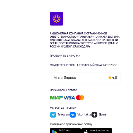
АКЦИОНЕРНАЯ КОМПАНИЯ С ОГРАНИЧЕННОЙ
ОТВЕТСТВЕННОСТЬЮ «ЛАНИАКЕЯ» (LANIAKEA LLC)
ИНН/
КИО 9909637467/63746 КПП 231087001
НАЛОГОВЫЙ
ОРГАН ПОСТАНОВКИ НА УЧЁТ 2310 — ИНСПЕКЦИЯ ФНС
РОССИИ № 2 ПО Г. КРАСНОДАРУ
ПРОВЕРИТЬ В ФНС РФ
СВИДЕТЕЛЬСТВО НА ТОВАРНЫЙ ЗНАК №1137338
Мы на Яндекс
4,9
Принимаем к оплате
Мы всегда на связи
Telegram
Vkontakte
Дзен
Мобильное приложение DoBuy