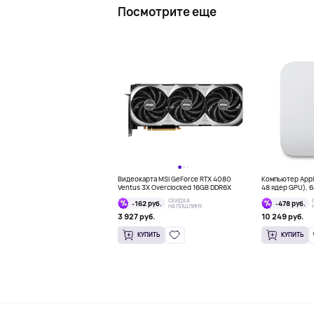
Посмотрите еще
Видеокарта MSI GeForce RTX 4080
Компьютер Apple
Ventus 3X Overclocked 16GB DDR6X
48 ядер GPU), 64
СКИДКА
-162 руб.
-478 руб.
НА ПОШЛИНУ
3 927 руб.
10 249 руб.
КУПИТЬ
КУПИТЬ