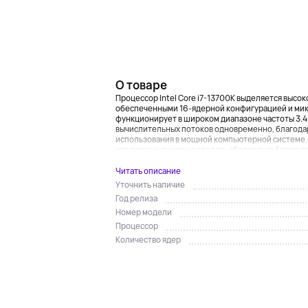
О товаре
Процессор Intel Core i7-13700K выделяется выс
обеспеченными 16-ядерной конфигурацией и микр
функционирует в широком диапазоне частоты 3.4-
вычислительных потоков одновременно, благодар
использования в мощной компьютерной системе.
его помощью можно сделать сборку еще более пр
Читать описание
Уточнить наличие
Год релиза
Номер модели
Процессор
Количество ядер