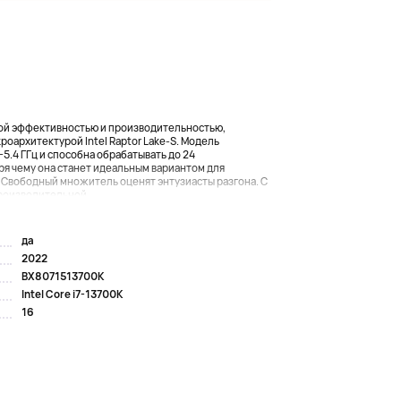
окой эффективностью и производительностью,
оархитектурой Intel Raptor Lake-S. Модель
5.4 ГГц и способна обрабатывать до 24
я чему она станет идеальным вариантом для
 Свободный множитель оценят энтузиасты разгона. С
оизводительной,...
да
2022
BX8071513700K
Intel Core i7-13700K
16