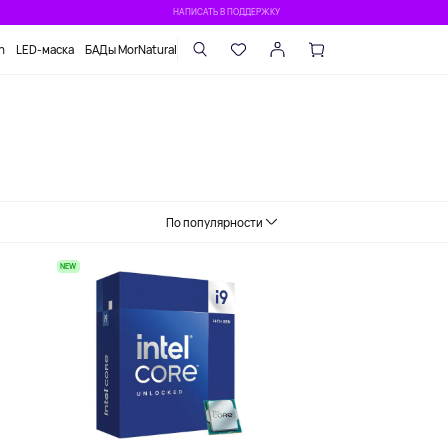
НАПИСАТЬ В ПОДДЕРЖКУ
n
LED-маска
БАДы MorNatural
По популярности
NEW