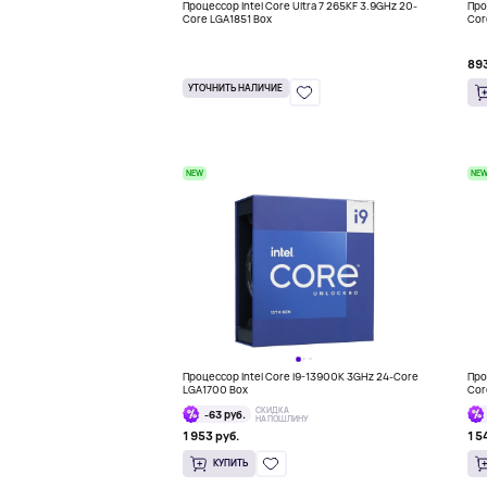
Процессор Intel Core Ultra 7 265KF 3.9GHz 20-
Про
Core LGA1851 Box
Cor
893
УТОЧНИТЬ НАЛИЧИЕ
NEW
NE
Процессор Intel Core i9-13900K 3GHz 24-Core
Про
LGA1700 Box
Cor
СКИДКА
-63 руб.
НА ПОШЛИНУ
1 953 руб.
1 5
КУПИТЬ