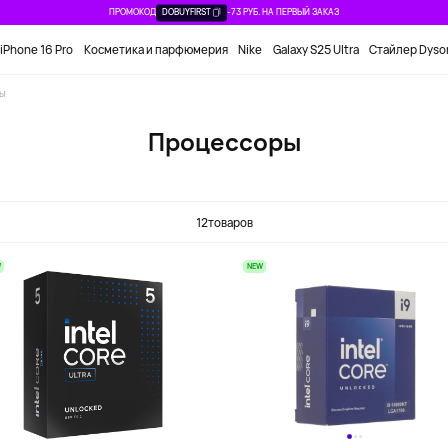
ПРОМОКОД
DOBUYFIRST
-73 РУБ. НА ПЕРВЫЙ ЗАКАЗ
iPhone 16 Pro
Косметика и парфюмерия
Nike
Galaxy S25 Ultra
Стайлер Dyso
ы
Процессоры
AMD
Intel
12
товаров
W
NEW