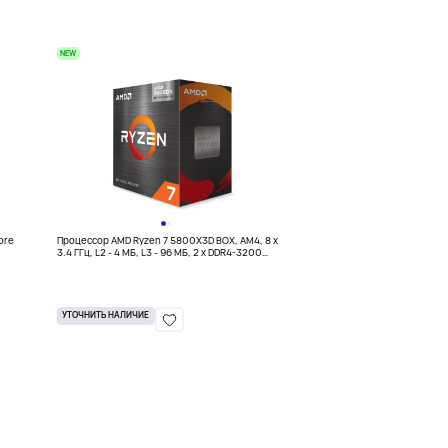
NEW
ore
Процессор AMD Ryzen 7 5800X3D BOX, AM4, 8 x
3.4 ГГц, L2 - 4 МБ, L3 - 96 МБ, 2 х DDR4-3200
МГц, TDP 105 Вт
УТОЧНИТЬ НАЛИЧИЕ