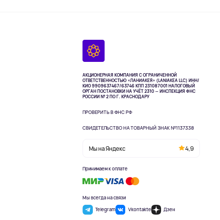
АКЦИОНЕРНАЯ КОМПАНИЯ С ОГРАНИЧЕННОЙ
ОТВЕТСТВЕННОСТЬЮ «ЛАНИАКЕЯ» (LANIAKEA LLC)
ИНН/
КИО 9909637467/63746 КПП 231087001
НАЛОГОВЫЙ
ОРГАН ПОСТАНОВКИ НА УЧЁТ 2310 — ИНСПЕКЦИЯ ФНС
РОССИИ № 2 ПО Г. КРАСНОДАРУ
ПРОВЕРИТЬ В ФНС РФ
СВИДЕТЕЛЬСТВО НА ТОВАРНЫЙ ЗНАК №1137338
Мы на Яндекс
4,9
Принимаем к оплате
Мы всегда на связи
Telegram
Vkontakte
Дзен