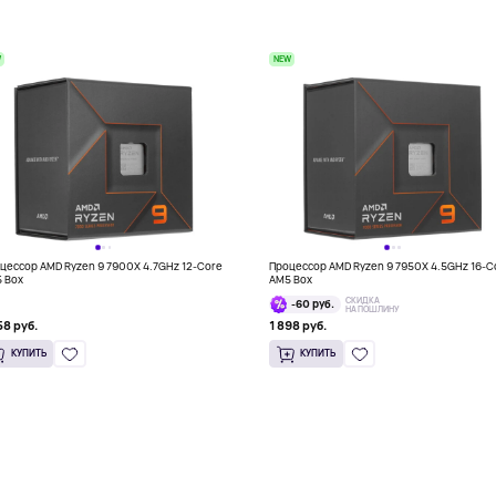
W
NEW
цессор AMD Ryzen 9 7900X 4.7GHz 12-Core
Процессор AMD Ryzen 9 7950X 4.5GHz 16-C
 Box
AM5 Box
СКИДКА
-60 руб.
НА ПОШЛИНУ
58 руб.
1 898 руб.
КУПИТЬ
КУПИТЬ