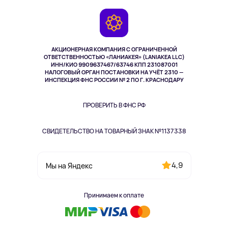
Игровые консоли
Гарантия
Камеры
Возврат
TV и мультимедиа
Музыка и звук
АКЦИОНЕРНАЯ КОМПАНИЯ С ОГРАНИЧЕННОЙ
Спорт
ОТВЕТСТВЕННОСТЬЮ «ЛАНИАКЕЯ» (LANIAKEA LLC)
ИНН/КИО 9909637467/63746 КПП 231087001
Здоровье
НАЛОГОВЫЙ ОРГАН ПОСТАНОВКИ НА УЧЁТ 2310 —
Здоровье питомцев
ИНСПЕКЦИЯ ФНС РОССИИ № 2 ПО Г. КРАСНОДАРУ
Книги
Одежда и аксессуары
ПРОВЕРИТЬ В ФНС РФ
СВИДЕТЕЛЬСТВО НА ТОВАРНЫЙ ЗНАК №1137338
4,9
Мы на Яндекс
Принимаем к оплате