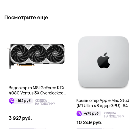
Посмотрите еще
Видеокарта MSI GeForce RTX
4080 Ventus 3X Overclocked
16GB DDR6X
Компьютер Apple Mac Stud
-162 руб.
СКИДКА
НА ПОШЛИНУ
(M1 Ultra 48 ядер GPU), 64 
1 Тб
-478 руб.
СКИДКА
НА ПОШЛИНУ
3 927 руб.
10 249 руб.