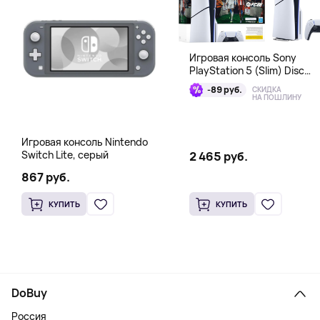
Игровая консоль Sony
PlayStation 5 (Slim) Disc
Edition + EA Sports FC 26
-89 руб.
СКИДКА
Bundle
НА ПОШЛИНУ
Игровая консоль Nintendo
Switch Lite, серый
2 465 руб.
867 руб.
КУПИТЬ
КУПИТЬ
DoBuy
Россия