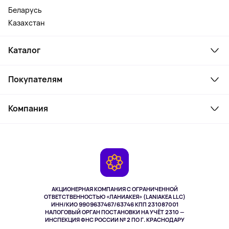
Беларусь
Казахстан
Каталог
Смартфоны и гаджеты
Покупателям
Ноутбуки, мониторы, VR
Товары для дома
Служба поддержки
Косметика и уход
Компания
Как заказать
Активный отдых
Оплата
О сервисе
Планшеты
Доставка
Контакты
Игровые консоли
Гарантия
Камеры
Возврат
TV и мультимедиа
Музыка и звук
АКЦИОНЕРНАЯ КОМПАНИЯ С ОГРАНИЧЕННОЙ
Спорт
ОТВЕТСТВЕННОСТЬЮ «ЛАНИАКЕЯ» (LANIAKEA LLC)
ИНН/КИО 9909637467/63746 КПП 231087001
Здоровье
НАЛОГОВЫЙ ОРГАН ПОСТАНОВКИ НА УЧЁТ 2310 —
Здоровье питомцев
ИНСПЕКЦИЯ ФНС РОССИИ № 2 ПО Г. КРАСНОДАРУ