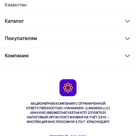
Казахстан
Каталог
Смартфоны и гаджеты
Покупателям
Ноутбуки, мониторы, VR
Товары для дома
Служба поддержки
Косметика и уход
Компания
Как заказать
Активный отдых
Оплата
О сервисе
Планшеты
Доставка
Контакты
Игровые консоли
Гарантия
Камеры
Возврат
TV и мультимедиа
Музыка и звук
АКЦИОНЕРНАЯ КОМПАНИЯ С ОГРАНИЧЕННОЙ
Спорт
ОТВЕТСТВЕННОСТЬЮ «ЛАНИАКЕЯ» (LANIAKEA LLC)
ИНН/КИО 9909637467/63746 КПП 231087001
Здоровье
НАЛОГОВЫЙ ОРГАН ПОСТАНОВКИ НА УЧЁТ 2310 —
Здоровье питомцев
ИНСПЕКЦИЯ ФНС РОССИИ № 2 ПО Г. КРАСНОДАРУ
Книги