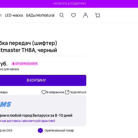
НАПИСАТЬ В ПОДДЕРЖКУ
n
LED-маска
БАДы MorNatural
бка передач (шифтер)
stmaster TH8A, черный
уб.
СЕГОДНЯ ДЕШЕВЛЕ
но для заказа
В КОРЗИНУ
овары
В избранное
Поделиться
ром в любой город Беларуси за 8-10 дней
тная доставка с абсолютной гарантией
р из ОАЭ
Оригинальный товар