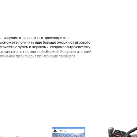
n – изделие от известного производителя
ы сможете получить еще больше эмоций от игрового
 вместе с рулем и педалями, создав полную систему
n отличается качественной сборкой. Ход рычага четкий
дключение происходит при помощи проводов