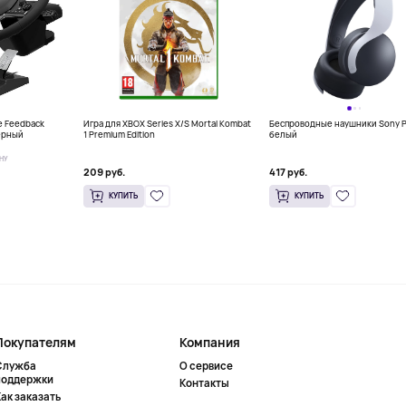
e Feedback
Игра для XBOX Series X/S Mortal Kombat
Беспроводные наушники Sony P
черный
1 Premium Edition
белый
НУ
209 руб.
417 руб.
КУПИТЬ
КУПИТЬ
Покупателям
Компания
Служба
О сервисе
поддержки
Контакты
ак заказать