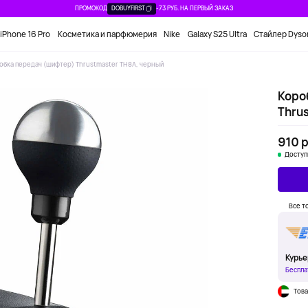
ПРОМОКОД
DOBUYFIRST
-73 РУБ. НА ПЕРВЫЙ ЗАКАЗ
iPhone 16 Pro
Косметика и парфюмерия
Nike
Galaxy S25 Ultra
Стайлер Dyso
обка передач (шифтер) Thrustmaster TH8A, черный
Коро
Thru
910 р
Доступ
Все т
Курье
Беспла
Това