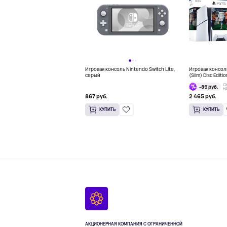
Игровая консоль Nintendo Switch Lite,
Игровая консоль
серый
(Slim) Disc Editi
Bundle
С
-89 руб.
Н
867 руб.
2 465 руб.
КУПИТЬ
КУПИТЬ
АКЦИОНЕРНАЯ КОМПАНИЯ С ОГРАНИЧЕННОЙ