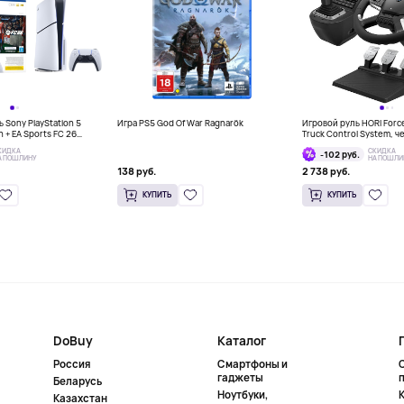
 Sony PlayStation 5
Игра PS5 God Of War Ragnarök
Игровой руль HORI Forc
on + EA Sports FC 26
Truck Control System, 
КИДКА
СКИДКА
-102 руб.
А ПОШЛИНУ
НА ПОШЛИ
138 руб.
2 738 руб.
КУПИТЬ
КУПИТЬ
DoBuy
Каталог
Россия
Смартфоны и
гаджеты
Беларусь
Ноутбуки,
К
Казахстан