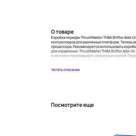
О товаре
Коробка передач ThrustMaster TH8A Shifter Add-O
контроллеров для различных платформ. Теперь в
процессора. Рекомендуется использовать коробку
для управления. ThrustMaster TH8A Shifter Add-O
и не нужно прикладывать серьезных усилий. По
непосредственно к устройству. Пр...
Читать описание
Посмотрите еще