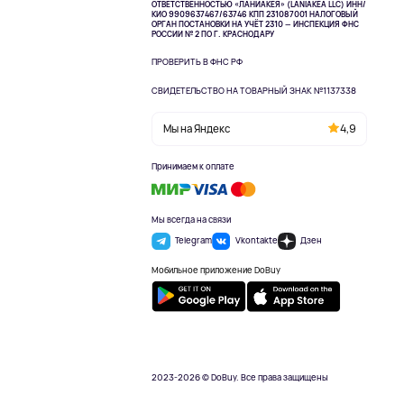
ОТВЕТСТВЕННОСТЬЮ «ЛАНИАКЕЯ» (LANIAKEA LLC)
ИНН/
КИО 9909637467/63746 КПП 231087001
НАЛОГОВЫЙ
ОРГАН ПОСТАНОВКИ НА УЧЁТ 2310 — ИНСПЕКЦИЯ ФНС
РОССИИ № 2 ПО Г. КРАСНОДАРУ
ПРОВЕРИТЬ В ФНС РФ
СВИДЕТЕЛЬСТВО НА ТОВАРНЫЙ ЗНАК №1137338
Мы на Яндекс
4,9
Принимаем к оплате
Мы всегда на связи
Telegram
Vkontakte
Дзен
Мобильное приложение DoBuy
2023-2026 © DoBuy. Все права защищены