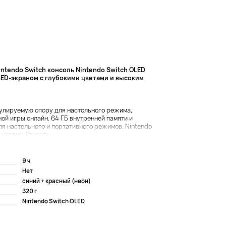
ntendo Switch консоль Nintendo Switch OLED
ED-экраном с глубокими цветами и высоким
гулируемую опору для настольного режима,
ой игры онлайн, 64 ГБ внутренней памяти и
я настольного и портативного режимов. Nintendo
угодно. Консоль ...
9 ч
Нет
синий + красный (неон)
320 г
Nintendo Switch OLED