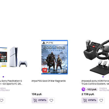
 Sony PlayStation 5
Игра PS5 God Of War Ragnarök
Игровой руль HORI Forc
on + EA Sports FC 26
Truck Control System, 
КИДКА
СКИДКА
-102 руб.
А ПОШЛИНУ
НА ПОШЛИ
138 руб.
2 738 руб.
КУПИТЬ
КУПИТЬ