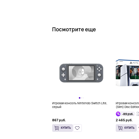
Посмотрите еще
Игровая консоль Nintendo Switch Lite,
Игровая консоль
серый
(Slim) Disc Editi
Bundle
С
-89 руб.
Н
867 руб.
2 465 руб.
КУПИТЬ
КУПИТЬ