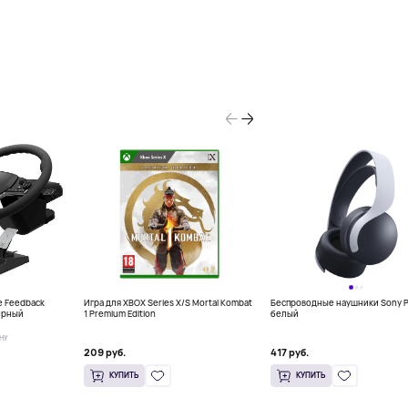
e Feedback
Игра для XBOX Series X/S Mortal Kombat
Беспроводные наушники Sony P
черный
1 Premium Edition
белый
НУ
209 руб.
417 руб.
КУПИТЬ
КУПИТЬ