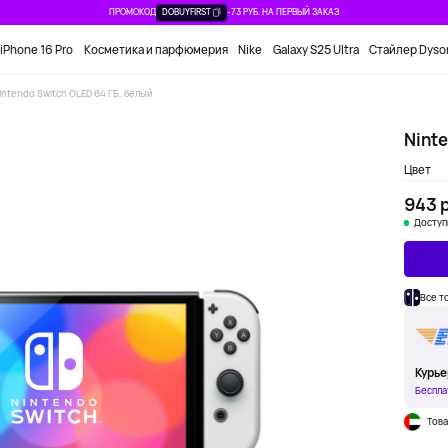
ПРОМОКОД
DOBUYFIRST
-73 РУБ. НА ПЕРВЫЙ ЗАКАЗ
iPhone 16 Pro
Косметика и парфюмерия
Nike
Galaxy S25 Ultra
Стайлер Dyso
intendo Switch OLED 64 ГБ, белый
Ninte
Цвет
943 р
Доступ
Все т
Курье
Беспла
Това