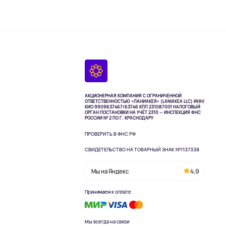
АКЦИОНЕРНАЯ КОМПАНИЯ С ОГРАНИЧЕННОЙ
ОТВЕТСТВЕННОСТЬЮ «ЛАНИАКЕЯ» (LANIAKEA LLC)
ИНН/
КИО 9909637467/63746 КПП 231087001
НАЛОГОВЫЙ
ОРГАН ПОСТАНОВКИ НА УЧЁТ 2310 — ИНСПЕКЦИЯ ФНС
РОССИИ № 2 ПО Г. КРАСНОДАРУ
ПРОВЕРИТЬ В ФНС РФ
СВИДЕТЕЛЬСТВО НА ТОВАРНЫЙ ЗНАК №1137338
Мы на Яндекс
4,9
Принимаем к оплате
Мы всегда на связи