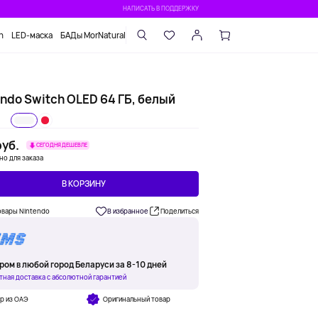
НАПИСАТЬ В ПОДДЕРЖКУ
n
LED-маска
БАДы MorNatural
ndo Switch OLED 64 ГБ, белый
уб.
СЕГОДНЯ ДЕШЕВЛЕ
но для заказа
В КОРЗИНУ
овары Nintendo
В избранное
Поделиться
ром в любой город Беларуси за 8-10 дней
тная доставка с абсолютной гарантией
р из ОАЭ
Оригинальный товар