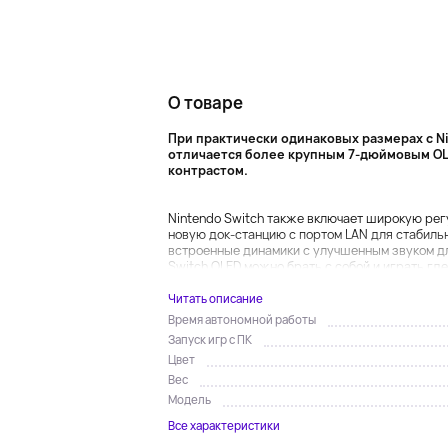
О товаре
При практически одинаковых размерах с Ni
отличается более крупным 7-дюймовым OL
контрастом.
Nintendo Switch также включает широкую ре
новую док-станцию с портом LAN для стабильн
встроенные динамики с улучшенным звуком дл
Switch OLED можно брать с собой и играть где 
Читать описание
Время автономной работы
Запуск игр с ПК
Цвет
Вес
Модель
Все характеристики