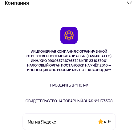
Косметика и уход
Компания
Как заказать
Активный отдых
Оплата
О сервисе
Планшеты
Доставка
Контакты
Игровые консоли
Гарантия
Камеры
Возврат
TV и мультимедиа
Музыка и звук
АКЦИОНЕРНАЯ КОМПАНИЯ С ОГРАНИЧЕННОЙ
Спорт
ОТВЕТСТВЕННОСТЬЮ «ЛАНИАКЕЯ» (LANIAKEA LLC)
ИНН/КИО 9909637467/63746 КПП 231087001
Здоровье
НАЛОГОВЫЙ ОРГАН ПОСТАНОВКИ НА УЧЁТ 2310 —
Здоровье питомцев
ИНСПЕКЦИЯ ФНС РОССИИ № 2 ПО Г. КРАСНОДАРУ
Книги
Одежда и аксессуары
ПРОВЕРИТЬ В ФНС РФ
СВИДЕТЕЛЬСТВО НА ТОВАРНЫЙ ЗНАК №1137338
4,9
Мы на Яндекс