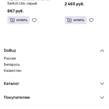
Switch Lite, серый
2 465 руб.
867 руб.
КУПИТЬ
КУПИТЬ
DoBuy
Россия
Беларусь
Казахстан
Каталог
Смартфоны и гаджеты
Покупателям
Ноутбуки, мониторы, VR
Товары для дома
Служба поддержки