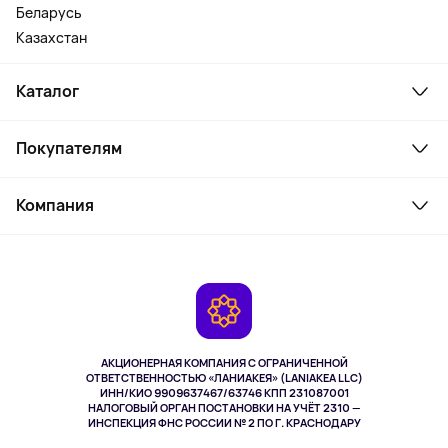
Беларусь
Казахстан
Каталог
Смартфоны и гаджеты
Покупателям
Ноутбуки, мониторы, VR
Товары для дома
Служба поддержки
Косметика и уход
Компания
Как заказать
Активный отдых
Оплата
О сервисе
Планшеты
Доставка
Контакты
Игровые консоли
Гарантия
Камеры
Возврат
TV и мультимедиа
Музыка и звук
АКЦИОНЕРНАЯ КОМПАНИЯ С ОГРАНИЧЕННОЙ
Спорт
ОТВЕТСТВЕННОСТЬЮ «ЛАНИАКЕЯ» (LANIAKEA LLC)
ИНН/КИО 9909637467/63746 КПП 231087001
Здоровье
НАЛОГОВЫЙ ОРГАН ПОСТАНОВКИ НА УЧЁТ 2310 —
Здоровье питомцев
ИНСПЕКЦИЯ ФНС РОССИИ № 2 ПО Г. КРАСНОДАРУ