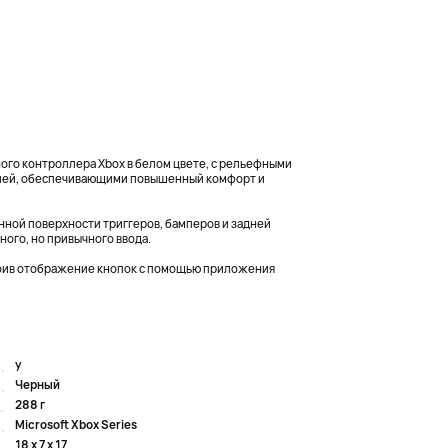
го контроллера Xbox в белом цвете, с рельефными
ией, обеспечивающими повышенный комфорт и
нной поверхности триггеров, бамперов и задней
ного, но привычного ввода.
роив отображение кнопок с помощью приложения
y
Черный
288 г
Microsoft Xbox Series
18 x 7 x 17