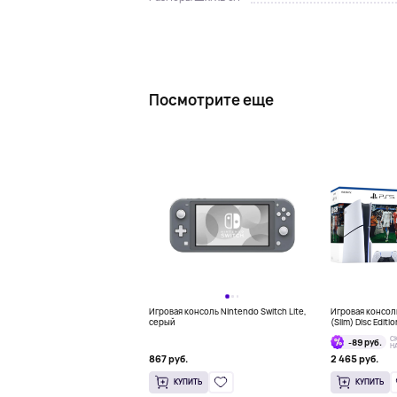
Посмотрите еще
Игровая консоль Nintendo Switch Lite,
Игровая консоль
серый
(Slim) Disc Editi
Bundle
С
-89 руб.
Н
867 руб.
2 465 руб.
КУПИТЬ
КУПИТЬ