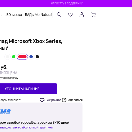
НАПИСАТЬ В ПОДДЕРЖКУ
n
LED-маска
БАДы MorNatural
ад Microsoft Xbox Series,
ный
уб.
НЯЯ ЦЕНА
упен к заказу
УТОЧНИТЬ НАЛИЧИЕ
овары Microsoft
В избранное
Поделиться
ром в любой город Беларуси за 8-10 дней
тная доставка с абсолютной гарантией