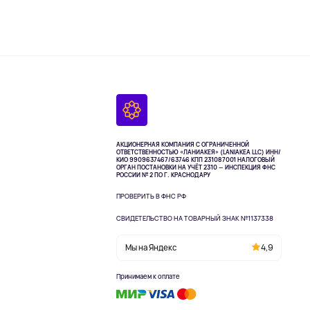
АКЦИОНЕРНАЯ КОМПАНИЯ С ОГРАНИЧЕННОЙ
ОТВЕТСТВЕННОСТЬЮ «ЛАНИАКЕЯ» (LANIAKEA LLC)
ИНН/
КИО 9909637467/63746 КПП 231087001
НАЛОГОВЫЙ
ОРГАН ПОСТАНОВКИ НА УЧЁТ 2310 — ИНСПЕКЦИЯ ФНС
РОССИИ № 2 ПО Г. КРАСНОДАРУ
ПРОВЕРИТЬ В ФНС РФ
СВИДЕТЕЛЬСТВО НА ТОВАРНЫЙ ЗНАК №1137338
Мы на Яндекс
4,9
Принимаем к оплате