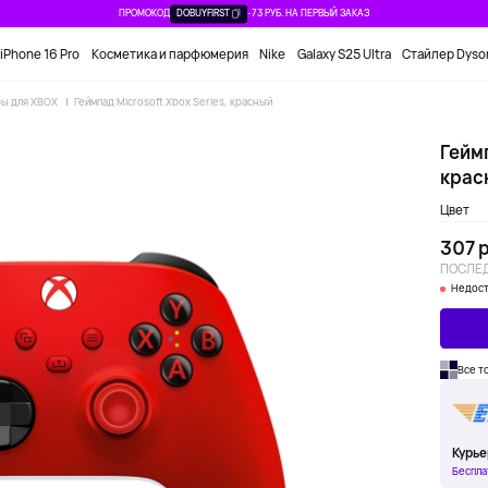
ПРОМОКОД
DOBUYFIRST
-73 РУБ. НА ПЕРВЫЙ ЗАКАЗ
iPhone 16 Pro
Косметика и парфюмерия
Nike
Galaxy S25 Ultra
Стайлер Dyso
ры для XBOX
Геймпад Microsoft Xbox Series, красный
Геймп
крас
Цвет
307 р
ПОСЛЕД
Недост
Все т
Курье
Беспла