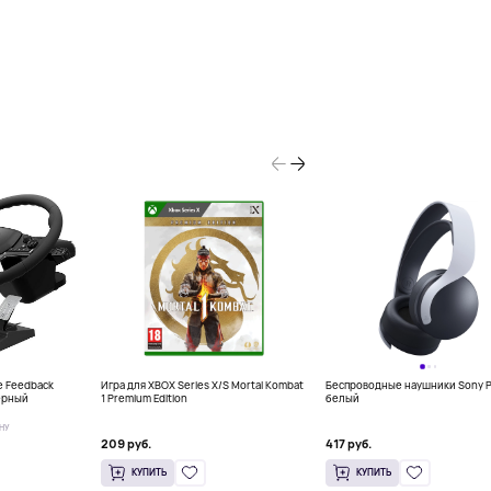
e Feedback
Игра для XBOX Series X/S Mortal Kombat
Беспроводные наушники Sony P
черный
1 Premium Edition
белый
НУ
209 руб.
417 руб.
КУПИТЬ
КУПИТЬ