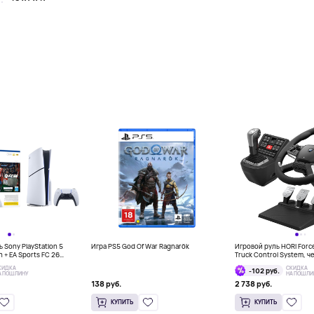
 Sony PlayStation 5
Игра PS5 God Of War Ragnarök
Игровой руль HORI Forc
on + EA Sports FC 26
Truck Control System, 
КИДКА
СКИДКА
-102 руб.
А ПОШЛИНУ
НА ПОШЛИ
138 руб.
2 738 руб.
КУПИТЬ
КУПИТЬ