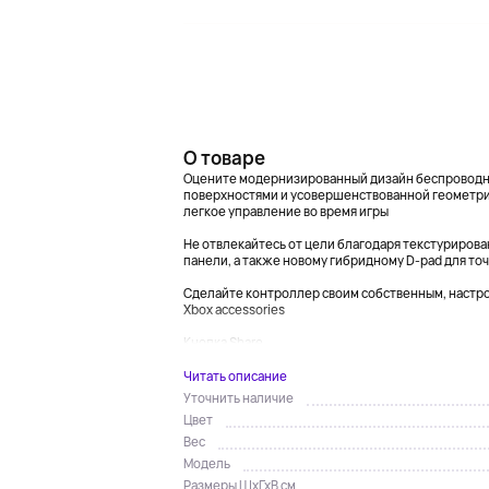
О товаре
Оцените модернизированный дизайн беспроводно
поверхностями и усовершенствованной геометр
легкое управление во время игры
Не отвлекайтесь от цели благодаря текстурирова
панели, а также новому гибридному D-pad для точ
Сделайте контроллер своим собственным, наст
Xbox accessories
Кнопка Share....
Читать описание
Уточнить наличие
Цвет
Вес
Модель
Размеры ШхГхВ см