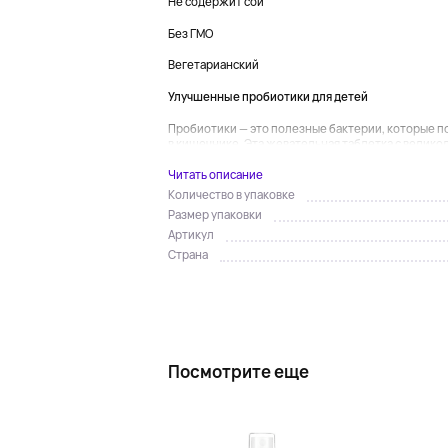
Не содержит сои
Без ГМО
Вегетарианский
Улучшенные пробиотики для детей
Пробиотики — это полезные бактерии, которые 
в кишечнике. Эта жевательная таблетка с велико
Читать описание
Количество в упаковке
Размер упаковки
Артикул
Страна
Посмотрите еще