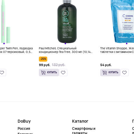
per Twim Pen, подводка
Paul Mitchell, Специальный
The Vitamin Shoppe, Ж
ок 07 персиковый, 0,5
кондиционер Tea Tree, 300 мл (10,14
таблетки с витамином C
 унции)
жидк. унц.)
жевательных таблеток
-25%
132 руб.
99 руб.
54 руб.
КУПИТЬ
КУПИТЬ
DoBuy
Каталог
Россия
Смартфоны и
гаджеты