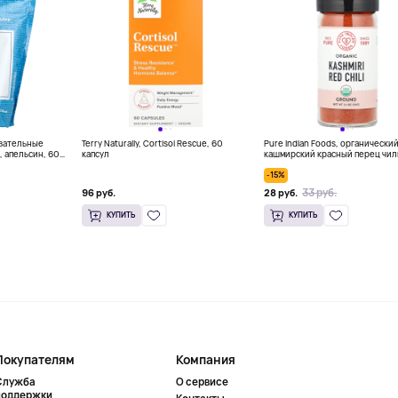
евательные
Terry Naturally, Cortisol Rescue, 60
Pure Indian Foods, органически
, апельсин, 60
капсул
кашмирский красный перец чил
молотый, 65 г (2,3 унции)
-15%
33 руб.
96 руб.
28 руб.
КУПИТЬ
КУПИТЬ
Покупателям
Компания
Служба
О сервисе
поддержки