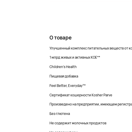
О товаре
Улучшенный комплекс питательных веществ от ко
1 млрд живых и активных КОЕ**
Children's Health
Пищевая добавка
Feel Better, Everyday™
Сертификат кошерности Kosher Parve
Произведено на предприятии, имеющем регистр
Без глютена
Не содержит молочных продуктов