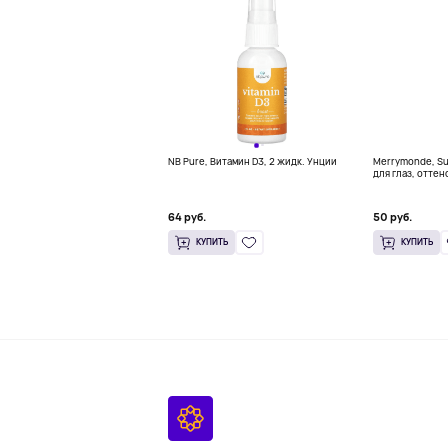
NB Pure, Витамин D3, 2 жидк. Унции
Merrymonde, Su
для глаз, оттен
мл (0,02 жидк.
64 руб.
50 руб.
КУПИТЬ
КУПИТЬ