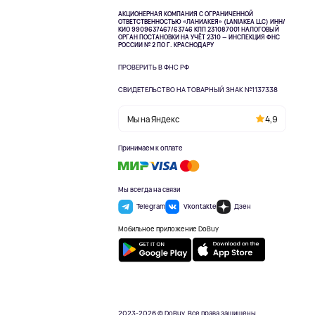
АКЦИОНЕРНАЯ КОМПАНИЯ С ОГРАНИЧЕННОЙ
ОТВЕТСТВЕННОСТЬЮ «ЛАНИАКЕЯ» (LANIAKEA LLC)
ИНН/
КИО 9909637467/63746 КПП 231087001
НАЛОГОВЫЙ
ОРГАН ПОСТАНОВКИ НА УЧЁТ 2310 — ИНСПЕКЦИЯ ФНС
РОССИИ № 2 ПО Г. КРАСНОДАРУ
ПРОВЕРИТЬ В ФНС РФ
СВИДЕТЕЛЬСТВО НА ТОВАРНЫЙ ЗНАК №1137338
Мы на Яндекс
4,9
Принимаем к оплате
Мы всегда на связи
Telegram
Vkontakte
Дзен
Мобильное приложение DoBuy
2023-2026 © DoBuy. Все права защищены