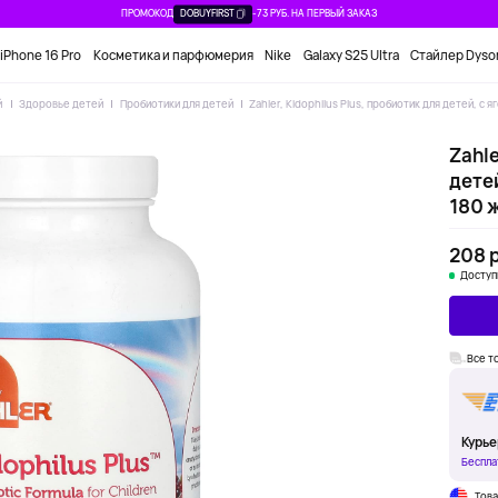
ПРОМОКОД
DOBUYFIRST
-73 РУБ. НА ПЕРВЫЙ ЗАКАЗ
iPhone 16 Pro
Косметика и парфюмерия
Nike
Galaxy S25 Ultra
Стайлер Dyso
й
Здоровье детей
Пробиотики для детей
Zahler, Kidophilus Plus, пробиотик для детей, с
Zahle
детей
180 
208 р
Доступ
Все т
Курье
Беспла
Тов