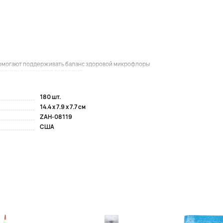
помогают поддерживать баланс здоровой микрофлоры
лепным вкусом ягод содержит...
180 шт.
14.4 x 7.9 x 7.7 см
ZAH-08119
США