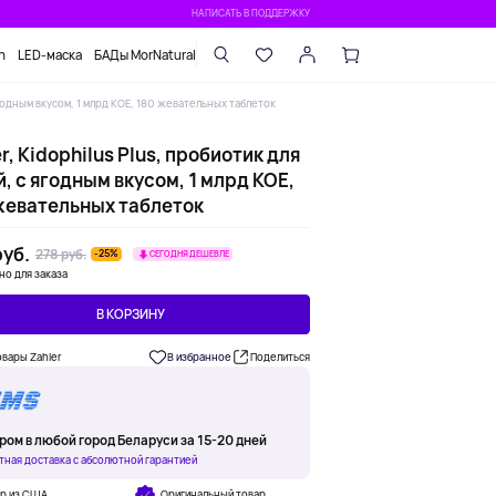
НАПИСАТЬ В ПОДДЕРЖКУ
n
LED-маска
БАДы MorNatural
 ягодным вкусом, 1 млрд КОЕ, 180 жевательных таблеток
r, Kidophilus Plus, пробиотик для
, с ягодным вкусом, 1 млрд КОЕ,
жевательных таблеток
уб.
278 руб.
-25%
СЕГОДНЯ ДЕШЕВЛЕ
но для заказа
В КОРЗИНУ
овары Zahler
В избранное
Поделиться
ром в любой город Беларуси за 15-20 дней
тная доставка с абсолютной гарантией
ар из США
Оригинальный товар