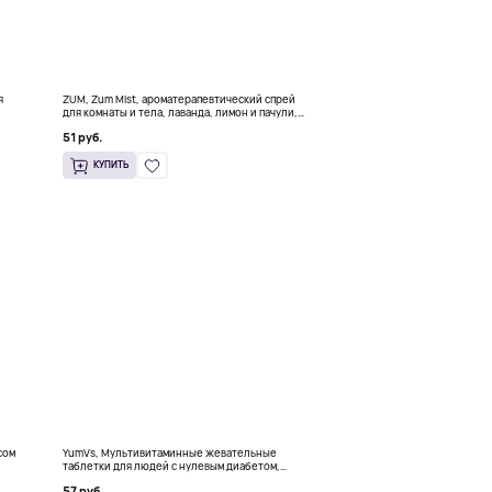
я
ZUM, Zum Mist, ароматерапевтический спрей
для комнаты и тела, лаванда, лимон и пачули,
118 мл (4 жидк. унц.)
51 руб.
КУПИТЬ
сом
YumVs, Мультивитаминные жевательные
таблетки для людей с нулевым диабетом,
малина, 60 жевательных таблеток
57 руб.