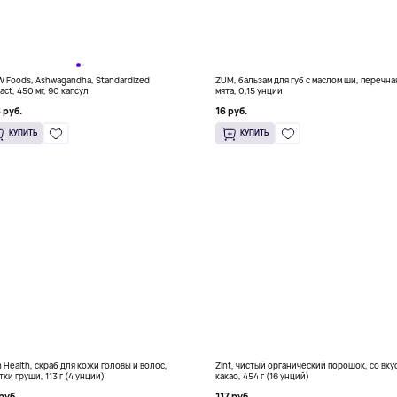
 Foods, Ashwagandha, Standardized
ZUM, бальзам для губ с маслом ши, перечна
act, 450 мг, 90 капсул
мята, 0,15 унции
 руб.
16 руб.
КУПИТЬ
КУПИТЬ
n Health, скраб для кожи головы и волос,
Zint, чистый органический порошок, со вку
тки груши, 113 г (4 унции)
какао, 454 г (16 унций)
руб.
117 руб.