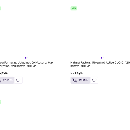
W
NEW
row Formulas, Ubiquinol, QH-Absorb, Max
Natural Factors, Ubiquinol, Active CoQ10, 12
orption, 120 капсул, 100 мг
капсул, 100 мг
 руб.
221 руб.
КУПИТЬ
КУПИТЬ
W