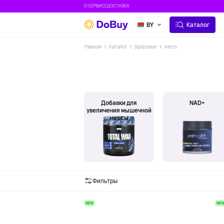
О СЕРВИСЕ
ДОСТАВКА
BY
Каталог
Главная
Каталог
Здоровье
IHerb
Добавки для
NAD+
увеличения мышечной
массы
Фильтры
NEW
NE