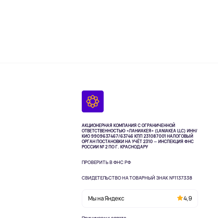
АКЦИОНЕРНАЯ КОМПАНИЯ С ОГРАНИЧЕННОЙ
ОТВЕТСТВЕННОСТЬЮ «ЛАНИАКЕЯ» (LANIAKEA LLC)
ИНН/
КИО 9909637467/63746 КПП 231087001
НАЛОГОВЫЙ
ОРГАН ПОСТАНОВКИ НА УЧЁТ 2310 — ИНСПЕКЦИЯ ФНС
РОССИИ № 2 ПО Г. КРАСНОДАРУ
ПРОВЕРИТЬ В ФНС РФ
СВИДЕТЕЛЬСТВО НА ТОВАРНЫЙ ЗНАК №1137338
Мы на Яндекс
4,9