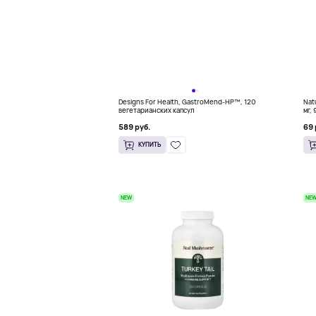
Designs For Health, GastroMend-HP™, 120
Nat
вегетарианских капсул
мг,
589 руб.
69 
КУПИТЬ
NEW
NE