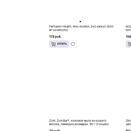
Fairhaven Health, Myo-Inositol, 240 капсул (500
NOW
мг на капсулу)
Extr
179 руб.
156
КУПИТЬ
ZUM, Zum Bar®, кусковое мыло из козьего
Zio
молока, лаванда и розмарин, 90 г (3 унции)
цве
20 руб.
82 