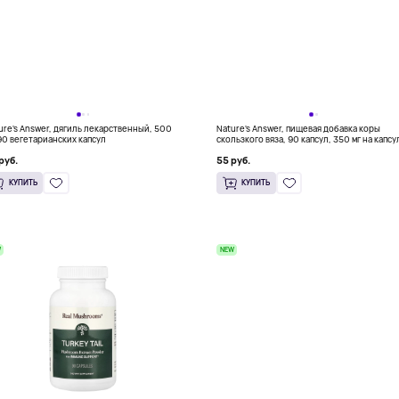
ure's Answer, дягиль лекарственный, 500
Nature's Answer, пищевая добавка коры
 90 вегетарианских капсул
скользкого вяза, 90 капсул, 350 мг на капсу
руб.
55 руб.
КУПИТЬ
КУПИТЬ
W
NEW