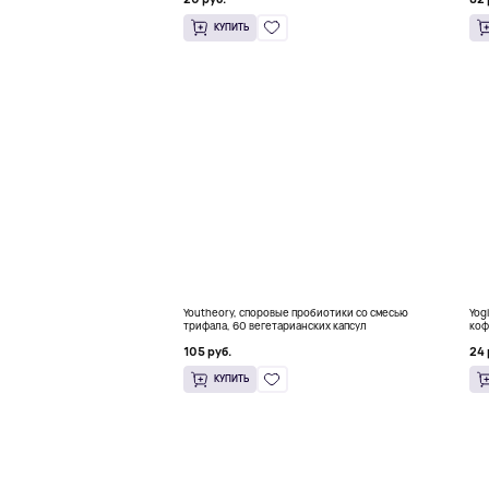
КУПИТЬ
Youtheory, споровые пробиотики со смесью
Yog
трифала, 60 вегетарианских капсул
коф
унц
105 руб.
24 
КУПИТЬ