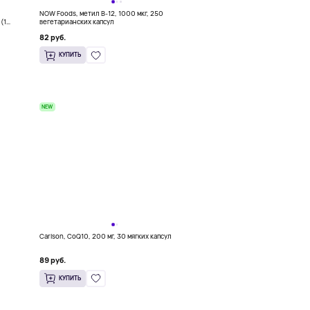
о
NOW Foods, метил B-12, 1000 мкг, 250
(1
вегетарианских капсул
82 руб.
КУПИТЬ
NEW
Carlson, CoQ10, 200 мг, 30 мягких капсул
и)
89 руб.
КУПИТЬ