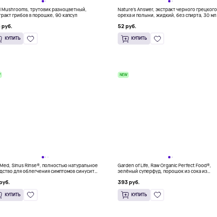
l Mushrooms, трутовик разноцветный,
Nature's Answer, экстракт черного грецког
тракт грибов в порошке, 90 капсул
ореха и полыни, жидкий, без спирта, 30 мл 
жидкая унция)
 руб.
52 руб.
КУПИТЬ
КУПИТЬ
W
NEW
lMed, Sinus Rinse®, полностью натуральное
Garden of Life, Raw Organic Perfect Food®,
дство для облегчения симптомов синусита,
зелёный суперфуд, порошок из сока из
 готовых пакетиков
зелени, классический вкус, 414 г (14,6 унци
руб.
393 руб.
КУПИТЬ
КУПИТЬ