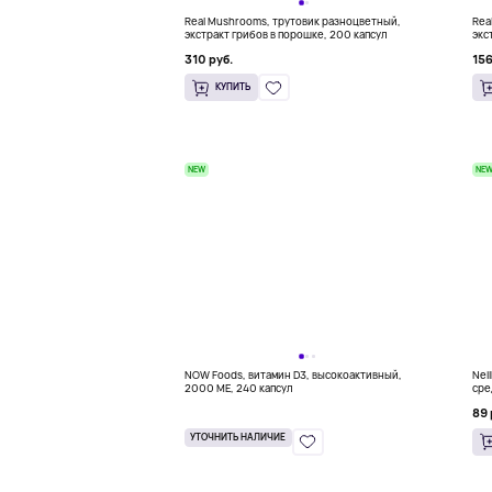
Real Mushrooms, трутовик разноцветный,
Rea
экстракт грибов в порошке, 200 капсул
экс
310 руб.
156
КУПИТЬ
NEW
NE
NOW Foods, витамин D3, высокоактивный,
Nei
2000 МЕ, 240 капсул
сре
100
89 
УТОЧНИТЬ НАЛИЧИЕ