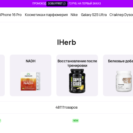
ПРОМОКОД
DOBUYFIRST
-73 РУБ. НА ПЕРВЫЙ ЗАКАЗ
iPhone 16 Pro
Косметика и парфюмерия
Nike
Galaxy S25 Ultra
Стайлер Dyso
IHerb
NADH
Восстановление после
Белковые доб
тренировки
48111
товаров
W
NEW