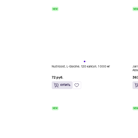
NEW
NE
Nutricost, L-Glycine, 120 капсул, 1 000 мг
Jar
Abs
72 руб.
363
КУПИТЬ
NEW
NE