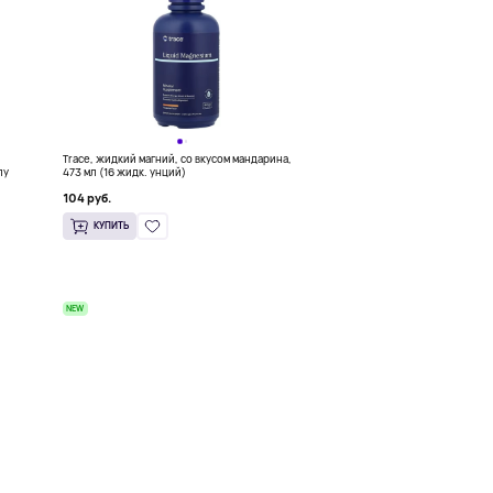
Trace, жидкий магний, со вкусом мандарина,
лу
473 мл (16 жидк. унций)
104 руб.
КУПИТЬ
NEW