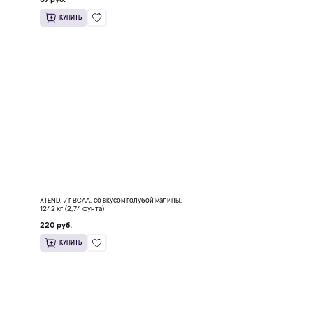
КУПИТЬ
XTEND, 7 г BCAA, со вкусом голубой малины,
1242 кг (2,74 фунта)
220 руб.
КУПИТЬ