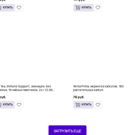
КУПИТЬ
КУПИТЬ
i Tea, Immune Support, эхинацея, без
Yerba Prima, моринга в капсулах, 180
еина, 16 чайных пакетиков, 24 г (0,85
растительных капсул
ии)
руб.
76 руб.
КУПИТЬ
КУПИТЬ
ЗАГРУЗИТЬ ЕЩЕ