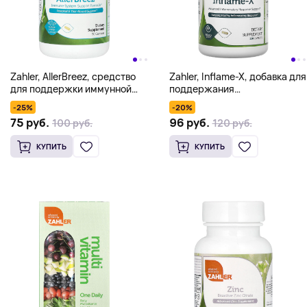
Zahler, AllerBreez, средство
Zahler, Inflame-X, добавка для
для поддержки иммунной
поддержания
системы, 90 капсул
воспалительной реакции и
-25%
-20%
уменьшения болевых
75 руб.
96 руб.
100 руб.
120 руб.
ощущений, 120 капсул
КУПИТЬ
КУПИТЬ