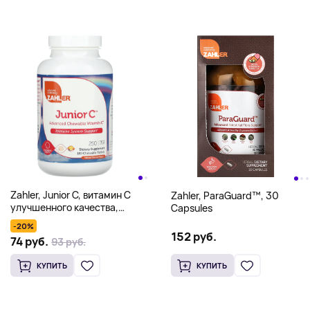
Zahler, Junior C, витамин C
Zahler, ParaGuard™, 30
улучшенного качества,
Capsules
натуральный апельсин, 250
-20%
мг, 180 жевательных
152 руб.
74 руб.
93 руб.
таблеток
КУПИТЬ
КУПИТЬ