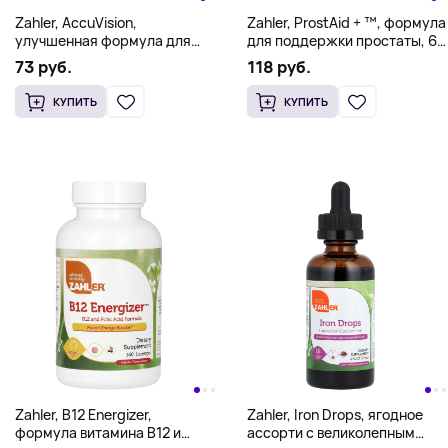
Zahler, AccuVision,
Zahler, ProstAid + ™, формула
улучшенная формула для
для поддержки простаты, 60
здоровья глаз, 120 капсул
капсул
73 руб.
118 руб.
КУПИТЬ
КУПИТЬ
Zahler, B12 Energizer,
Zahler, Iron Drops, ягодное
формула витамина B12 и
ассорти с великолепным