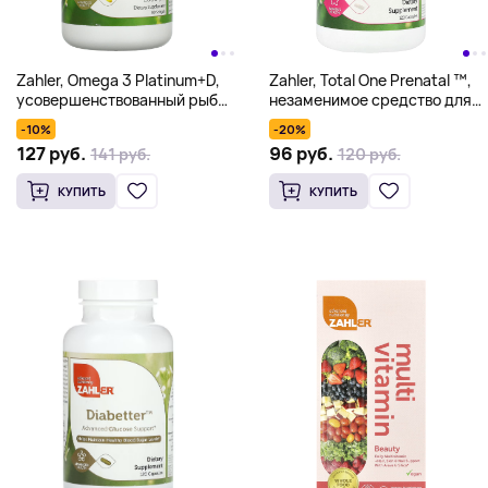
Zahler, Omega 3 Platinum+D,
Zahler, Total One Prenatal ™,
усовершенствованный рыбий
незаменимое средство для
жир с омега-3 и витамином
беременных один раз в день,
-10%
-20%
D3, 2000 мг, 90 капсул
120 капсул
127 руб.
96 руб.
141 руб.
120 руб.
(1000 мг на капсулу)
КУПИТЬ
КУПИТЬ