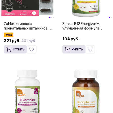
Zahler, комплекс
Zahler, B12 Energizer +,
пренатальных витаминов +
улучшенная формула
ДГК 300, оптимальная
витамина B12, натуральная
-20%
формула, 180 капсул
вишня, 5000 мкг, 120
104 руб.
321 руб.
401 руб.
пастилок
КУПИТЬ
КУПИТЬ