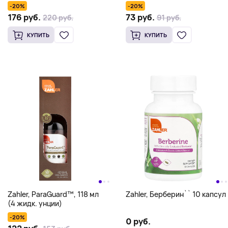
фолиевой кислоты,
вкусом, 59 мл (2 жидк. унц.)
-20%
-20%
натуральная вишня, 360
176 руб.
73 руб.
220 руб.
91 руб.
пастилок
КУПИТЬ
КУПИТЬ
Zahler, ParaGuard™, 118 мл
Zahler, Берберин`` 10 капсул
(4 жидк. унции)
-20%
0 руб.