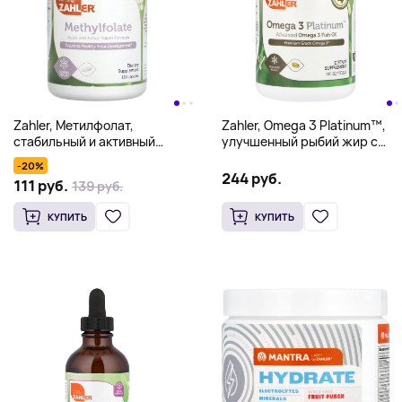
Zahler, Метилфолат,
Zahler, Omega 3 Platinum™,
стабильный и активный
улучшенный рыбий жир с
фолат, способствует
омега-3, 180 капсул (1000 мг
-20%
здоровому развитию плода,
в 1 капсуле)
244 руб.
111 руб.
139 руб.
1000 мкг DFE, 120 капсул
КУПИТЬ
КУПИТЬ