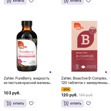
КУПИТЬ
КУПИТЬ
Zahler, PureBerry, жидкость
Zahler, Bioactive B-Complex,
из листьев красной малины
120 таблеток с замедленным
без спирта, 118,3 мл (4 жидк.
высвобождением
-20%
унц.)
103 руб.
120 руб.
150 руб.
КУПИТЬ
КУПИТЬ