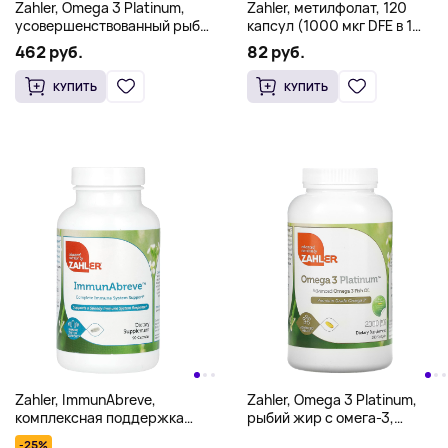
Zahler, Omega 3 Platinum,
Zahler, метилфолат, 120
усовершенствованный рыбий
капсул (1000 мкг DFE в 1
жир с омега-3, 2000 мг, 360
капсуле)
462 руб.
82 руб.
капсул (1000 мг в 1 мягкой
таблетке)
КУПИТЬ
КУПИТЬ
Zahler, ImmunAbreve,
Zahler, Omega 3 Platinum,
комплексная поддержка
рыбий жир с омега-3,
иммунной системы, 90
улучшенная формула,
-25%