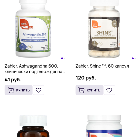
Zahler, Ashwagandha 600,
Zahler, Shine ™, 60 капсул
клинически подтвержденная
доза, поддерживает
120 руб.
41 руб.
умственную энергию и
расслабление, 600 мг, 60
КУПИТЬ
КУПИТЬ
капсул (300 мг в каждой
капсуле)