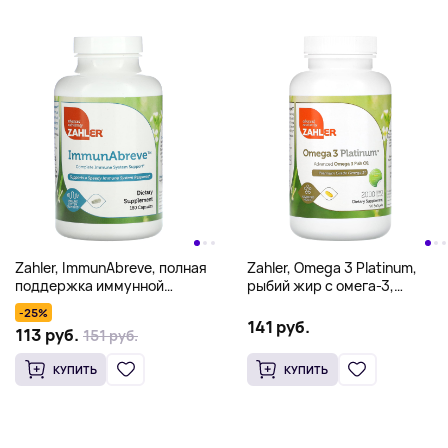
Zahler, ImmunAbreve, полная
Zahler, Omega 3 Platinum,
поддержка иммунной
рыбий жир с омега-3,
системы, 180 капсул
улучшенная формула,
-25%
2000 мг, 90 капсул (1000 мг
141 руб.
113 руб.
151 руб.
в 1 капсуле)
КУПИТЬ
КУПИТЬ