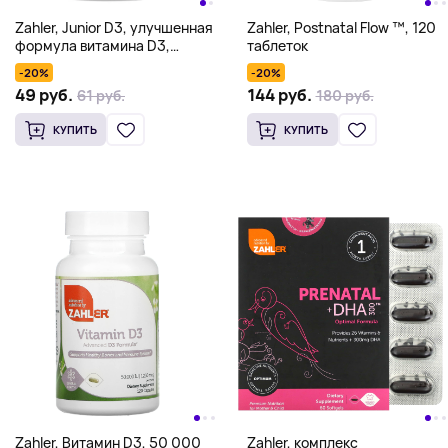
Zahler, Junior D3, улучшенная
Zahler, Postnatal Flow ™, 120
формула витамина D3,
таблеток
апельсин, 25 мкг (1000 МЕ),
-20%
-20%
120 жевательных таблеток
49 руб.
144 руб.
61 руб.
180 руб.
КУПИТЬ
КУПИТЬ
Zahler, Витамин D3, 50 000
Zahler, комплекс