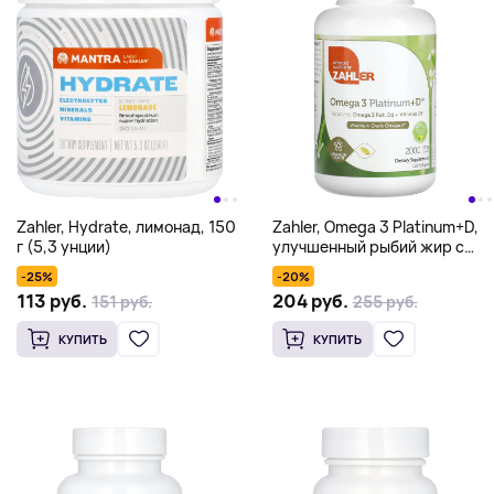
Zahler, Hydrate, лимонад, 150
Zahler, Omega 3 Platinum+D,
г (5,3 унции)
улучшенный рыбий жир с
омега-3 и витамином D3,
-25%
-20%
2000 мг, 180 мягких
113 руб.
204 руб.
151 руб.
255 руб.
таблеток (1000 мг на
капсулу)
КУПИТЬ
КУПИТЬ