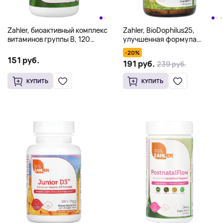
Zahler, биоактивный комплекс
Zahler, BioDophilus25,
витаминов группы B, 120
улучшенная формула
таблеток с медленным
пробиотика, 25 млрд КОЕ,
-20%
высвобождением
120 капсул
151 руб.
191 руб.
239 руб.
КУПИТЬ
КУПИТЬ