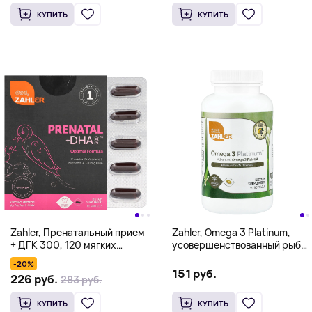
КУПИТЬ
КУПИТЬ
Zahler, Пренатальный прием
Zahler, Omega 3 Platinum,
+ ДГК 300, 120 мягких
усовершенствованный рыбий
таблеток
жир с омега-3, 90 капсул
-20%
(1000 мг на капсулу)
151 руб.
226 руб.
283 руб.
КУПИТЬ
КУПИТЬ