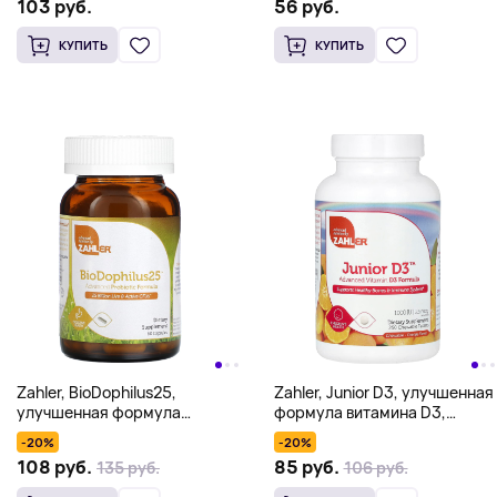
103 руб.
56 руб.
КУПИТЬ
КУПИТЬ
Zahler, BioDophilus25,
Zahler, Junior D3, улучшенная
улучшенная формула
формула витамина D3,
пробиотика, 25 млрд КОЕ, 60
апельсин, 25 мкг (1000 МЕ),
-20%
-20%
капсул
250 жевательных таблеток
108 руб.
85 руб.
135 руб.
106 руб.