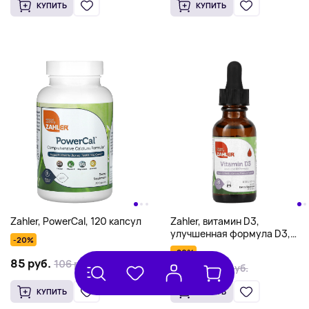
КУПИТЬ
КУПИТЬ
Zahler, витамин D3,
Zahler, PowerCal, 120 капсул
улучшенная формула D3,
-20%
1000 МЕ, 30 мл (1 жидк.
-20%
унция)
85 руб.
106 руб.
60 руб.
75 руб.
КУПИТЬ
КУПИТЬ