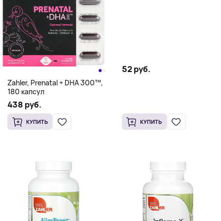
доза, для поддержки
умственной энергии и
расслабления, 60 капсул
(300 мг в одной капсуле)
52 руб.
Zahler, Prenatal + DHA 300™,
180 капсул
438 руб.
КУПИТЬ
КУПИТЬ