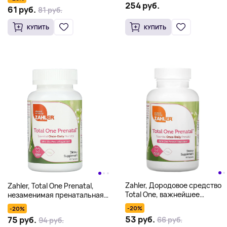
капсул
2000 мг, 180 капсул
254 руб.
61 руб.
81 руб.
(1000 мг в 1 капсуле)
КУПИТЬ
КУПИТЬ
Zahler, Дородовое средство
Zahler, Total One Prenatal,
Total One, важнейшее
незаменимая пренатальная
дородовое средство,
добавка для приема один раз
-20%
-20%
принимаемое 1 раз в день, 60
в день, 90 капсул
53 руб.
75 руб.
66 руб.
94 руб.
капсул