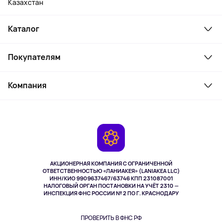
Казахстан
Каталог
Смартфоны и гаджеты
Покупателям
Ноутбуки, мониторы, VR
Товары для дома
Служба поддержки
Косметика и уход
Компания
Как заказать
Активный отдых
Оплата
О сервисе
Планшеты
Доставка
Контакты
Игровые консоли
Гарантия
Камеры
Возврат
TV и мультимедиа
Музыка и звук
АКЦИОНЕРНАЯ КОМПАНИЯ С ОГРАНИЧЕННОЙ
Спорт
ОТВЕТСТВЕННОСТЬЮ «ЛАНИАКЕЯ» (LANIAKEA LLC)
ИНН/КИО 9909637467/63746 КПП 231087001
Здоровье
НАЛОГОВЫЙ ОРГАН ПОСТАНОВКИ НА УЧЁТ 2310 —
Здоровье питомцев
ИНСПЕКЦИЯ ФНС РОССИИ № 2 ПО Г. КРАСНОДАРУ
Книги
Одежда и аксессуары
ПРОВЕРИТЬ В ФНС РФ