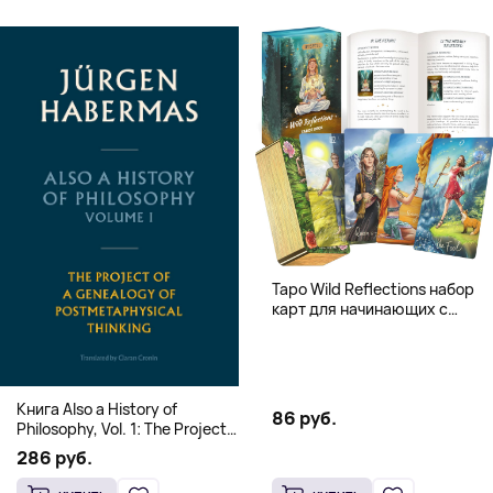
Таро Wild Reflections набор
карт для начинающих с
книгой (78 карт, золочёные
края)
Книга Also a History of
86 руб.
Philosophy, Vol. 1: The Project
of a Genealogy of
286 руб.
Postmetaphysical Thinking
(Твердый переплет)