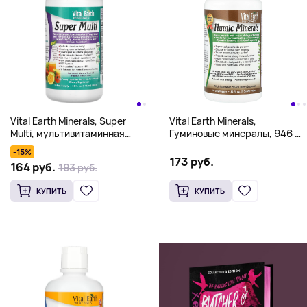
Vital Earth Minerals, Super
Vital Earth Minerals,
Multi, мультивитаминная
Гуминовые минералы, 946 мл
добавка, натуральный вкус
(32 жидких унции)
-15%
тропического мандарина,
173 руб.
164 руб.
193 руб.
946 мл (32 жидк. унции)
КУПИТЬ
КУПИТЬ