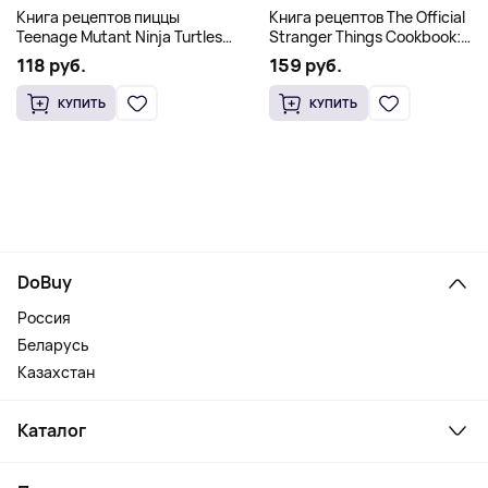
Книга рецептов The Official
Книга рецептов пиццы
Stranger Things Cookbook:
Teenage Mutant Ninja Turtles
Recipes from Hawkins and
Pizza Cookbook (На
159 руб.
118 руб.
Beyond (На английском)
английском)
КУПИТЬ
КУПИТЬ
DoBuy
Россия
Беларусь
Казахстан
Каталог
Смартфоны и гаджеты