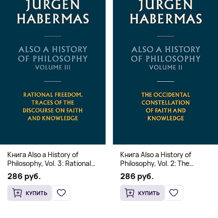
Книга Also a History of
Книга Also a History of
Philosophy, Vol. 3: Rational
Philosophy, Vol. 2: The
Freedom. Traces of the
Occidental Constellation of
286 руб.
286 руб.
Discourse on Faith and
Faith and Knowledge
Knowledge (Твердый
(Твердый переплет)
КУПИТЬ
КУПИТЬ
переплет)