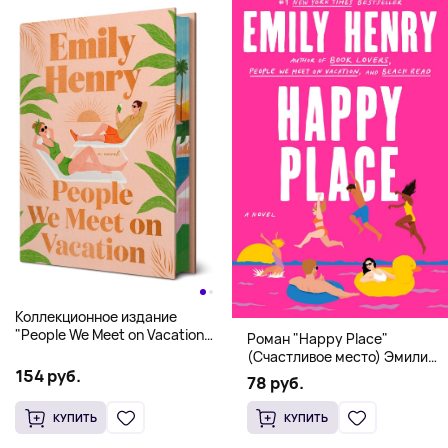
Коллекционное издание
"People We Meet on Vacation"
Роман "Happy Place"
(Эмили Генри) Deluxe
(Счастливое место) Эмили
Hardcover
154 руб.
Генри | Твердый переплет
78 руб.
КУПИТЬ
КУПИТЬ