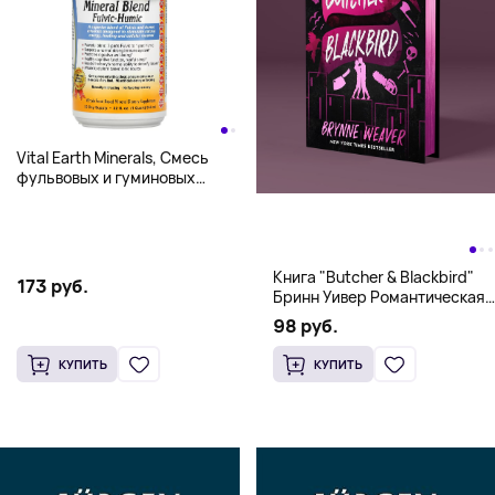
Vital Earth Minerals, Смесь
фульвовых и гуминовых
минералов, 32 жидкие унции
(946 мл)
Книга "Butcher & Blackbird"
173 руб.
Бринн Уивер Романтическая
комедия о серийных убийцах
98 руб.
(18+)
КУПИТЬ
КУПИТЬ