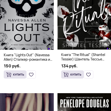
Книга "The Ritual" (Shantel
Книга "Lights Out" (Navessa
Tessier) Шантель Тессье
Allen) Сталкер-романтика и
Экстремальный дарк-
человек в маске (18+)
134 руб.
150 руб.
романс бестселлер (18+)
КУПИТЬ
КУПИТЬ