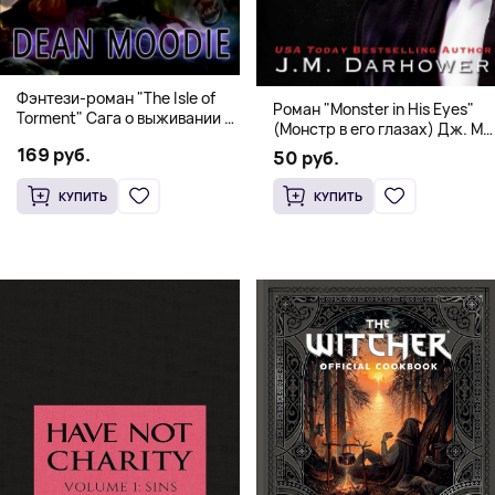
Фэнтези-роман "The Isle of
Роман "Monster in His Eyes"
Torment" Сага о выживании и
(Монстр в его глазах) Дж. М.
магии
Дарховер | Mafia Romance
169 руб.
50 руб.
18+
КУПИТЬ
КУПИТЬ