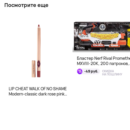
Посмотрите еще
Бластер Nerf Rival Prometh
MXVIII-20K, 200 патронов,
возраст 14+
-49 руб.
СКИДКА
НА ПОШЛИНУ
LIP CHEAT WALK OF NO SHAME
Modern-classic dark rose pink
lip liner и CHEEK TO CHIC
PILLOW TALK ORIGINAL Two-
tone pink and champagne
powder blush for an ethereal
Pillow Talk GLOW!