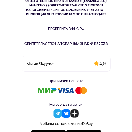
ОТВЕТСТВЕННОСТЬЮ «ЛАНИАКЕЯ» (LANIAKEA LLC)
ИНН/КИО 9909637467/63746 КПП 231087001
Здоровье
НАЛОГОВЫЙ ОРГАН ПОСТАНОВКИ НА УЧЁТ 2310 —
Здоровье питомцев
ИНСПЕКЦИЯ ФНС РОССИИ № 2 ПО Г. КРАСНОДАРУ
Книги
Одежда и аксессуары
ПРОВЕРИТЬ В ФНС РФ
СВИДЕТЕЛЬСТВО НА ТОВАРНЫЙ ЗНАК №1137338
4,9
Мы на Яндекс
Принимаем к оплате
Мы всегда на связи
Мобильное приложение DoBuy