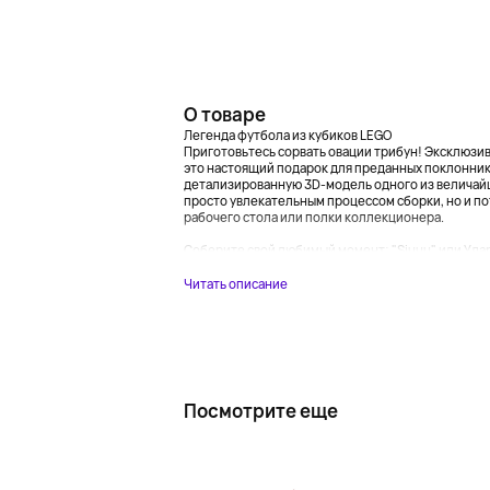
О товаре
Легенда футбола из кубиков LEGO
Приготовьтесь сорвать овации трибун! Эксклюзивн
это настоящий подарок для преданных поклонник
детализированную 3D-модель одного из величайши
просто увлекательным процессом сборки, но и п
рабочего стола или полки коллекционера.
Соберите свой любимый момент: "Siuuu" или Удар 
Читать описание
Посмотрите еще