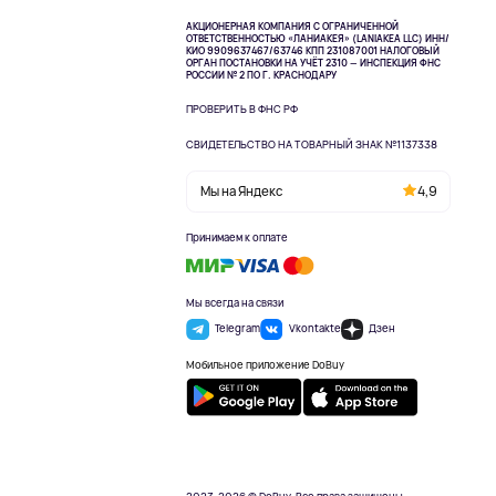
АКЦИОНЕРНАЯ КОМПАНИЯ С ОГРАНИЧЕННОЙ
ОТВЕТСТВЕННОСТЬЮ «ЛАНИАКЕЯ» (LANIAKEA LLC)
ИНН/
КИО 9909637467/63746 КПП 231087001
НАЛОГОВЫЙ
ОРГАН ПОСТАНОВКИ НА УЧЁТ 2310 — ИНСПЕКЦИЯ ФНС
РОССИИ № 2 ПО Г. КРАСНОДАРУ
ПРОВЕРИТЬ В ФНС РФ
СВИДЕТЕЛЬСТВО НА ТОВАРНЫЙ ЗНАК №1137338
Мы на Яндекс
4,9
Принимаем к оплате
Мы всегда на связи
Telegram
Vkontakte
Дзен
Мобильное приложение DoBuy