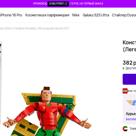
ПРОМОКОД
DOBUYFIRST
-73 РУБ. НА ПЕРВЫЙ ЗАКАЗ
iPhone 16 Pro
Косметика и парфюмерия
Nike
Galaxy S25 Ultra
Стайлер Dyso
р LEGO Cristiano Ronaldo (Легенда футбола CR7)
Конст
(Лег
382 р
Доступ
Все т
Курье
Беспла
Това