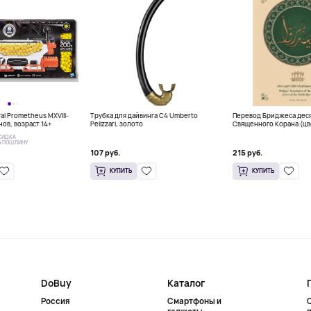
val Prometheus MXVIII-
Трубка для дайвинга C4 Umberto
Перевод Бриджеса деся
ов, возраст 14+
Pelizzari, золото
Священного Корана (цв
КИДКА
А ПОШЛИНУ
107 руб.
215 руб.
КУПИТЬ
КУПИТЬ
DoBuy
Каталог
Россия
Смартфоны и