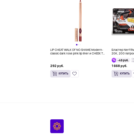
LIP CHEAT WALK OF NO SHAME Modern-
Бластер Nerf Ri
classic dark rose pink lip liner и CHEEK TO
20K, 200 патрон
CHIC PILLOW TALK ORIGINAL Two-tone
С
-49 руб.
pink and champagne powder blush for an
Н
ethereal Pillow Talk GLOW!
292 руб.
1 668 руб.
КУПИТЬ
КУПИТЬ