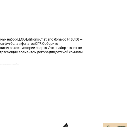
ый набор LEGO Editions Cristiano Ronaldo (43016) —
ов футбола и фанатов CR7. Соберите
х игроков в истории спорта. Этот набор станет не
отрясающим элементом декора для детской комнаты,
через себя...