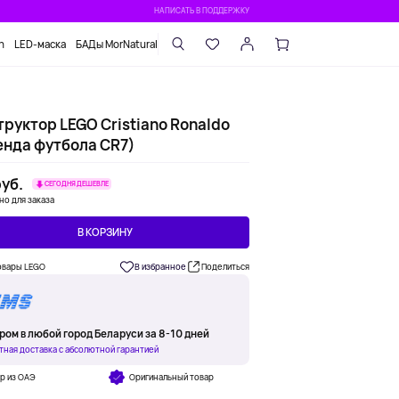
НАПИСАТЬ В ПОДДЕРЖКУ
n
LED-маска
БАДы MorNatural
руктор LEGO Cristiano Ronaldo
енда футбола CR7)
уб.
СЕГОДНЯ ДЕШЕВЛЕ
но для заказа
В КОРЗИНУ
овары LEGO
В избранное
Поделиться
ром в любой город Беларуси за 8-10 дней
тная доставка с абсолютной гарантией
р из ОАЭ
Оригинальный товар