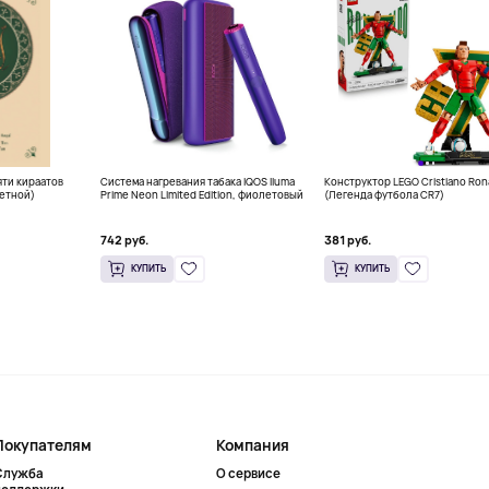
ти кираатов
Система нагревания табака IQOS Iluma
Конструктор LEGO Cristiano Ron
етной)
Prime Neon Limited Edition, фиолетовый
(Легенда футбола CR7)
742 руб.
381 руб.
КУПИТЬ
КУПИТЬ
Покупателям
Компания
Служба
О сервисе