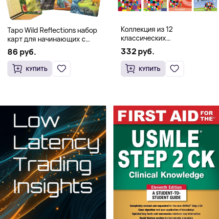
Коллекция из 12
Таро Wild Reflections набор
классических
карт для начинающих с
иллюстрированных книг об
книгой (78 карт, золочёные
332 руб.
86 руб.
Элмере от Дэвида Макки
края)
КУПИТЬ
КУПИТЬ