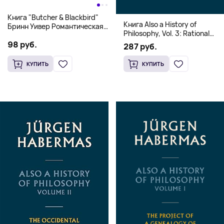
Книга "Butcher & Blackbird"
Книга Also a History of
Бринн Уивер Романтическая
Philosophy, Vol. 3: Rational
комедия о серийных убийцах
Freedom. Traces of the
98 руб.
(18+)
287 руб.
Discourse on Faith and
Knowledge (Твердый
КУПИТЬ
КУПИТЬ
переплет)