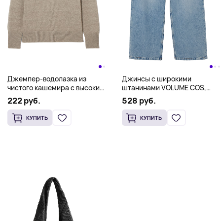
Джемпер-водолазка из
Джинсы с широкими
чистого кашемира с высоким
штанинами VOLUME COS,
воротом COS, бежевый
синий
222 руб.
528 руб.
КУПИТЬ
КУПИТЬ