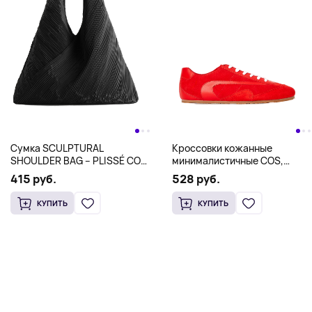
Сумка SCULPTURAL
Кроссовки кожанные
SHOULDER BAG – PLISSÉ COS,
минималистичные COS,
черный
красный
415 руб.
528 руб.
КУПИТЬ
КУПИТЬ