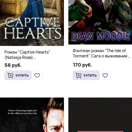
Фэнтези-роман "The Isle of
Роман "Captive Hearts"
Torment" Сага о выживании и
(Natasja Rose)
магии
Романтическое фэнтези
170 руб.
56 руб.
КУПИТЬ
КУПИТЬ