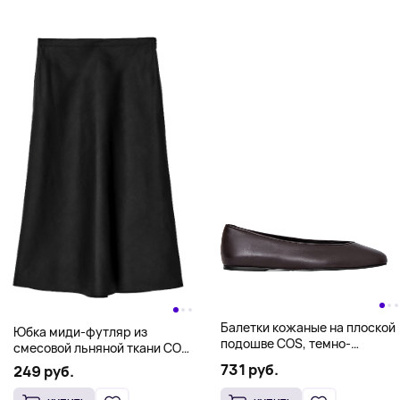
Балетки кожаные на плоской
Юбка миди-футляр из
подошве COS, темно-
смесовой льняной ткани COS,
коричневый
черный
731 руб.
249 руб.