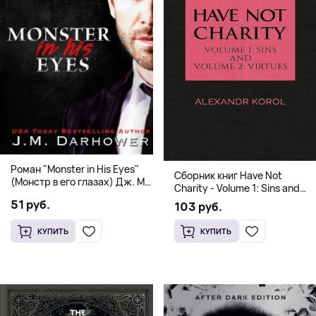
Роман "Monster in His Eyes"
Сборник книг Have Not
(Монстр в его глазах) Дж. М.
Charity - Volume 1: Sins and
Дарховер | Mafia Romance
Volume 2: Virtues
51 руб.
103 руб.
18+
КУПИТЬ
КУПИТЬ