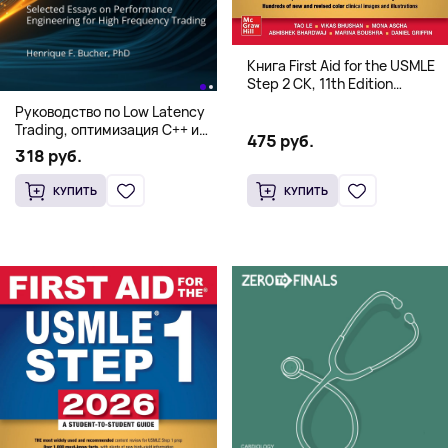
Книга First Aid for the USMLE
Step 2 CK, 11th Edition
(Мягкий переплет,
Руководство по Low Latency
Английский язык)
Trading, оптимизация C++ и
475 руб.
системная архитектура для
318 руб.
HFT
КУПИТЬ
КУПИТЬ