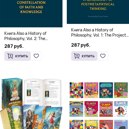
Книга Also a History of
Книга Also a History of
Philosophy, Vol. 1: The Project
Philosophy, Vol. 2: The
of a Genealogy of
Occidental Constellation of
287 руб.
Postmetaphysical Thinking
287 руб.
Faith and Knowledge
(Твердый переплет)
(Твердый переплет)
КУПИТЬ
КУПИТЬ