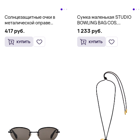
Солнцезащитные очки в
Сумка маленькая STUDIO
металической оправе
BOWLING BAG COS,
кошачий глаз COS,
коричневый
417 руб.
1 233 руб.
черепаховый
КУПИТЬ
КУПИТЬ