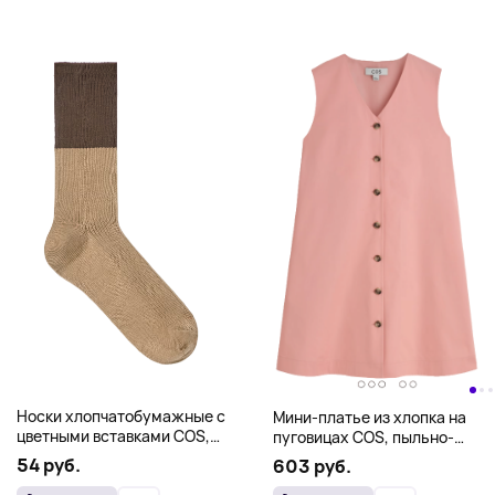
Носки хлопчатобумажные с
Мини-платье из хлопка на
цветными вставками COS,
пуговицах COS, пыльно-
шоколадно-песочный
розовый
54 руб.
603 руб.