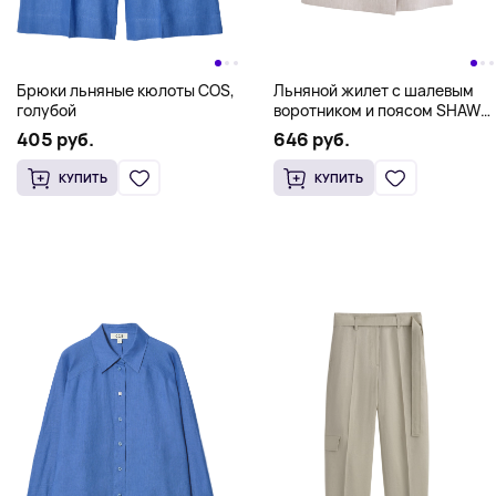
Брюки льняные кюлоты COS,
Льняной жилет с шалевым
голубой
воротником и поясом SHAWL-
COLLAR BELTED LINEN
405 руб.
646 руб.
WAISTCOAT COS, светло-
бежевый
КУПИТЬ
КУПИТЬ