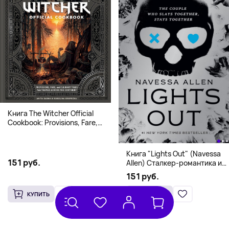
Книга The Witcher Official
Cookbook: Provisions, Fare,
and Culinary Tales from Travels
Across the Continent
Книга "Lights Out" (Navessa
151 руб.
Allen) Сталкер-романтика и
человек в маске (18+)
151 руб.
КУПИТЬ
КУПИТЬ