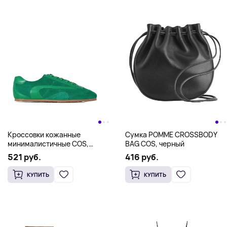
Кроссовки кожанные
Сумка POMME CROSSBODY
минималистичные COS,
BAG COS, черный
зеленый
521 руб.
416 руб.
КУПИТЬ
КУПИТЬ